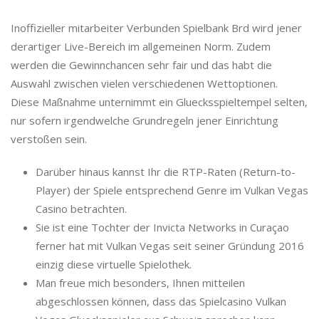
Inoffizieller mitarbeiter Verbunden Spielbank Brd wird jener
derartiger Live-Bereich im allgemeinen Norm. Zudem
werden die Gewinnchancen sehr fair und das habt die
Auswahl zwischen vielen verschiedenen Wettoptionen.
Diese Maßnahme unternimmt ein Gluecksspieltempel selten,
nur sofern irgendwelche Grundregeln jener Einrichtung
verstoßen sein.
Darüber hinaus kannst Ihr die RTP-Raten (Return-to-
Player) der Spiele entsprechend Genre im Vulkan Vegas
Casino betrachten.
Sie ist eine Tochter der Invicta Networks in Curaçao
ferner hat mit Vulkan Vegas seit seiner Gründung 2016
einzig diese virtuelle Spielothek.
Man freue mich besonders, Ihnen mitteilen
abgeschlossen können, dass das Spielcasino Vulkan