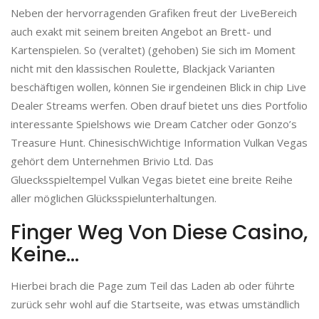
Neben der hervorragenden Grafiken freut der LiveBereich
auch exakt mit seinem breiten Angebot an Brett- und
Kartenspielen. So (veraltet) (gehoben) Sie sich im Moment
nicht mit den klassischen Roulette, Blackjack Varianten
beschäftigen wollen, können Sie irgendeinen Blick in chip Live
Dealer Streams werfen. Oben drauf bietet uns dies Portfolio
interessante Spielshows wie Dream Catcher oder Gonzo’s
Treasure Hunt. ChinesischWichtige Information Vulkan Vegas
gehört dem Unternehmen Brivio Ltd. Das
Gluecksspieltempel Vulkan Vegas bietet eine breite Reihe
aller möglichen Glücksspielunterhaltungen.
Finger Weg Von Diese Casino,
Keine…
Hierbei brach die Page zum Teil das Laden ab oder führte
zurück sehr wohl auf die Startseite, was etwas umständlich