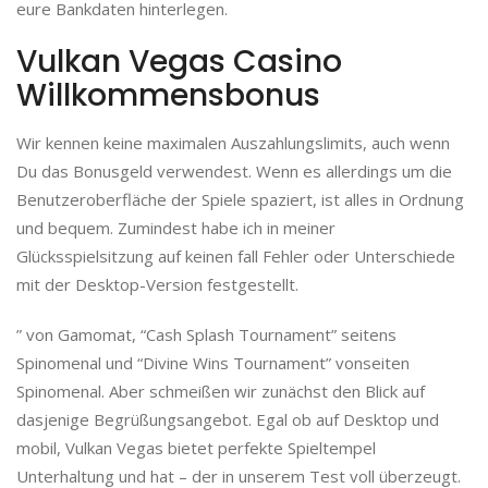
eure Bankdaten hinterlegen.
Vulkan Vegas Casino
Willkommensbonus
Wir kennen keine maximalen Auszahlungslimits, auch wenn
Du das Bonusgeld verwendest. Wenn es allerdings um die
Benutzeroberfläche der Spiele spaziert, ist alles in Ordnung
und bequem. Zumindest habe ich in meiner
Glücksspielsitzung auf keinen fall Fehler oder Unterschiede
mit der Desktop-Version festgestellt.
” von Gamomat, “Cash Splash Tournament” seitens
Spinomenal und “Divine Wins Tournament” vonseiten
Spinomenal. Aber schmeißen wir zunächst den Blick auf
dasjenige Begrüßungsangebot. Egal ob auf Desktop und
mobil, Vulkan Vegas bietet perfekte Spieltempel
Unterhaltung und hat – der in unserem Test voll überzeugt.