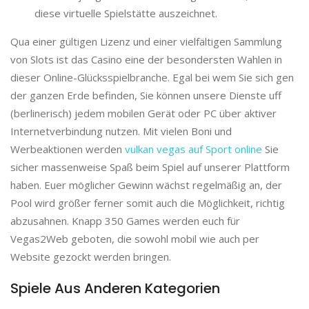
diese virtuelle Spielstätte auszeichnet.
Qua einer gültigen Lizenz und einer vielfältigen Sammlung
von Slots ist das Casino eine der besondersten Wahlen in
dieser Online-Glücksspielbranche. Egal bei wem Sie sich gen
der ganzen Erde befinden, Sie können unsere Dienste uff
(berlinerisch) jedem mobilen Gerät oder PC über aktiver
Internetverbindung nutzen. Mit vielen Boni und
Werbeaktionen werden
vulkan vegas auf Sport online
Sie
sicher massenweise Spaß beim Spiel auf unserer Plattform
haben. Euer möglicher Gewinn wächst regelmäßig an, der
Pool wird größer ferner somit auch die Möglichkeit, richtig
abzusahnen. Knapp 350 Games werden euch für
Vegas2Web geboten, die sowohl mobil wie auch per
Website gezockt werden bringen.
Spiele Aus Anderen Kategorien