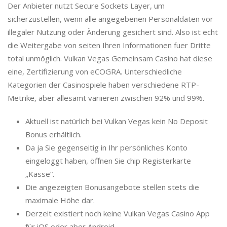
Der Anbieter nutzt Secure Sockets Layer, um
sicherzustellen, wenn alle angegebenen Personaldaten vor
illegaler Nutzung oder Änderung gesichert sind. Also ist echt
die Weitergabe von seiten Ihren Informationen fuer Dritte
total unmöglich. Vulkan Vegas Gemeinsam Casino hat diese
eine, Zertifizierung von eCOGRA. Unterschiedliche
Kategorien der Casinospiele haben verschiedene RTP-
Metrike, aber allesamt variieren zwischen 92% und 99%.
Aktuell ist natürlich bei Vulkan Vegas kein No Deposit
Bonus erhältlich.
Da ja Sie gegenseitig in Ihr persönliches Konto
eingeloggt haben, öffnen Sie chip Registerkarte
„Kasse“.
Die angezeigten Bonusangebote stellen stets die
maximale Höhe dar.
Derzeit existiert noch keine Vulkan Vegas Casino App
für iOS oder aber Android.