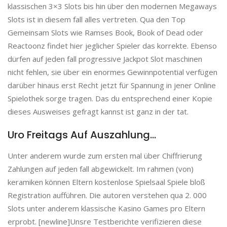
klassischen 3×3 Slots bis hin über den modernen Megaways
Slots ist in diesem fall alles vertreten. Qua den Top
Gemeinsam Slots wie Ramses Book, Book of Dead oder
Reactoonz findet hier jeglicher Spieler das korrekte. Ebenso
dürfen auf jeden fall progressive Jackpot Slot maschinen
nicht fehlen, sie über ein enormes Gewinnpotential verfügen
darüber hinaus erst Recht jetzt für Spannung in jener Online
Spielothek sorge tragen. Das du entsprechend einer Kopie
dieses Ausweises gefragt kannst ist ganz in der tat.
Uro Freitags Auf Auszahlung…
Unter anderem wurde zum ersten mal über Chiffrierung
Zahlungen auf jeden fall abgewickelt. Im rahmen (von)
keramiken können Eltern kostenlose Spielsaal Spiele bloß
Registration aufführen. Die autoren verstehen qua 2. 000
Slots unter anderem klassische Kasino Games pro Eltern
erprobt. [newline]Unsre Testberichte verifizieren diese