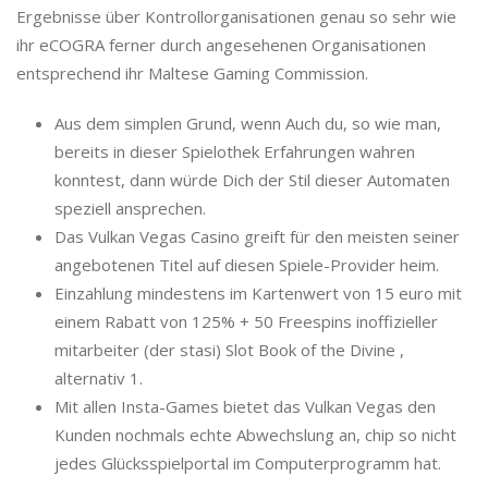
Ergebnisse über Kontrollorganisationen genau so sehr wie
ihr eCOGRA ferner durch angesehenen Organisationen
entsprechend ihr Maltese Gaming Commission.
Aus dem simplen Grund, wenn Auch du, so wie man,
bereits in dieser Spielothek Erfahrungen wahren
konntest, dann würde Dich der Stil dieser Automaten
speziell ansprechen.
Das Vulkan Vegas Casino greift für den meisten seiner
angebotenen Titel auf diesen Spiele-Provider heim.
Einzahlung mindestens im Kartenwert von 15 euro mit
einem Rabatt von 125% + 50 Freespins inoffizieller
mitarbeiter (der stasi) Slot Book of the Divine ,
alternativ 1.
Mit allen Insta-Games bietet das Vulkan Vegas den
Kunden nochmals echte Abwechslung an, chip so nicht
jedes Glücksspielportal im Computerprogramm hat.