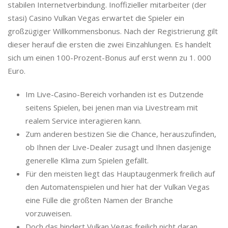
stabilen Internetverbindung. Inoffizieller mitarbeiter (der
stasi) Casino Vulkan Vegas erwartet die Spieler ein
großzügiger Willkommensbonus. Nach der Registrierung gilt
dieser herauf die ersten die zwei Einzahlungen. Es handelt
sich um einen 100-Prozent-Bonus auf erst wenn zu 1. 000
Euro.
Im Live-Casino-Bereich vorhanden ist es Dutzende
seitens Spielen, bei jenen man via Livestream mit
realem Service interagieren kann.
Zum anderen bestizen Sie die Chance, herauszufinden,
ob Ihnen der Live-Dealer zusagt und Ihnen dasjenige
generelle Klima zum Spielen gefällt.
Für den meisten liegt das Hauptaugenmerk freilich auf
den Automatenspielen und hier hat der Vulkan Vegas
eine Fülle die größten Namen der Branche
vorzuweisen.
Doch das hindert Vulkan Vegas freilich nicht daran,