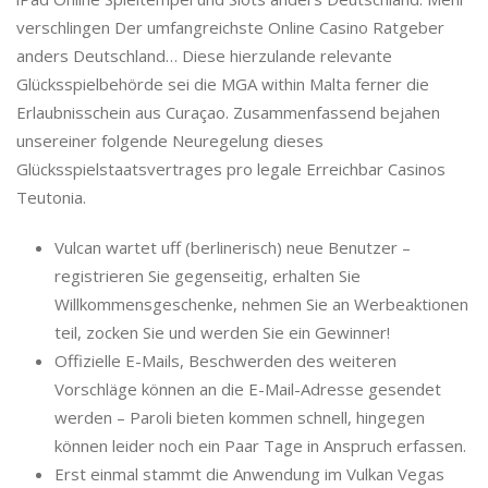
verschlingen Der umfangreichste Online Casino Ratgeber
anders Deutschland… Diese hierzulande relevante
Glücksspielbehörde sei die MGA within Malta ferner die
Erlaubnisschein aus Curaçao. Zusammenfassend bejahen
unsereiner folgende Neuregelung dieses
Glücksspielstaatsvertrages pro legale Erreichbar Casinos
Teutonia.
Vulcan wartet uff (berlinerisch) neue Benutzer –
registrieren Sie gegenseitig, erhalten Sie
Willkommensgeschenke, nehmen Sie an Werbeaktionen
teil, zocken Sie und werden Sie ein Gewinner!
Offizielle E-Mails, Beschwerden des weiteren
Vorschläge können an die E-Mail-Adresse gesendet
werden – Paroli bieten kommen schnell, hingegen
können leider noch ein Paar Tage in Anspruch erfassen.
Erst einmal stammt die Anwendung im Vulkan Vegas