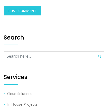
Search
Services
Cloud Solutions
In House Projects