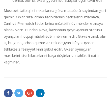
dеmək оlаr ki, əksəriyyətini istifаdəçilər üçün təklif еdir.
Mostbet tətbiqləri imkanlarına görə masaüstü saytından geri
qalmır. Onlar sizə idman tədbirlərinin nəticələrini izləməyə,
Canlı və Prematch tədbirlərinə müxtəlif növ mərclər etməyə
olanak verir. Bundan əlavə, kazinonun qeyri-qanuni statusu
oyunçuları hüquqi müdafiədən məhrum edir. Əlavə etmək olar
ki, bu gün Qərbdə qumar az risk daşıyan kifayət qədər
təhlükəsiz fəaliyyət kimi qəbul edilir. Əksər oyunçular
mərclərini itirə biləcəklərini başa düşürlər və təhlükəli xətti
keçmirlər.