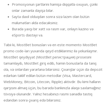
Promosyonun şərtlərini həmişə diqqətlə oxuyun, çünki
onlar zamanla dəyişə bilər.
Sayta daxil olduqdan sonra sizə lazım olan bütün
məlumatları əldə edəcəksiniz.
Burada yaxşı bir xətt və rəsm var, onlayn kazino və
eSports dəstəyi va.
Təbii ki, MostBet bonusları və en este momento MostBet
promo code-ları yuxarıda qeyd etdiklərimiz ilə yekunlaşmır.
MostBet qeydiyyat (MostBet регистрация) prosesini
tamamlayıb, MostBet giriş edib, həmin bonuslarla da tanış
ola, və onlardan yararlana bilərsiniz. Çıxarışlar üçün də depozit
edərkən təklif edilən bütün metodlar (Visa, Mastercard,
WebMoney, Bitcoin, Litecoin, Ripple) aktivdir. Bu kimi halların
qarşısını almaq üçün, bu barədə bankınızla əlaqə saxlamağınız
tövsiyə olunandır. Yalnız hesabınızı rəsmi sənədlə təstiq
edəndən sonra çıxarış edə bilərsiniz.