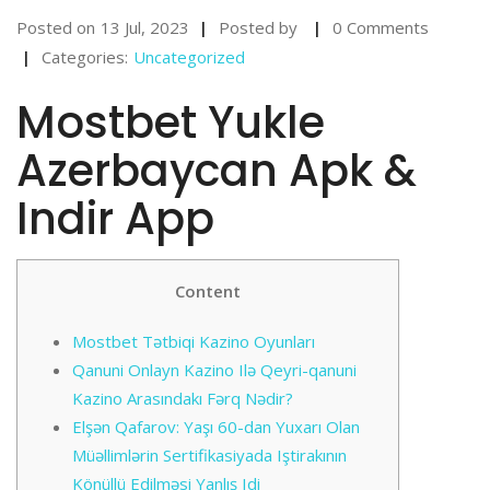
Posted on
13 Jul, 2023
Posted by
0 Comments
Categories:
Uncategorized
Mostbet Yukle
Azerbaycan Apk &
Indir App
Content
Mostbet Tətbiqi Kazino Oyunları
Qanuni Onlayn Kazino Ilə Qeyri-qanuni
Kazino Arasındakı Fərq Nədir?
Elşən Qafarov: Yaşı 60-dan Yuxarı Olan
Müəllimlərin Sertifikasiyada Iştirakının
Könüllü Edilməsi Yanlış Idi