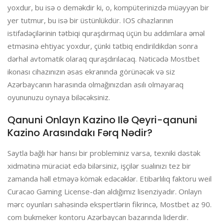
yoxdur, bu isə o deməkdir ki, o, kompüterinizdə müəyyən bir
yer tutmur, bu isə bir üstünlükdür. IOS cihazlarının
istifadəçilərinin tətbiqi quraşdırmaq üçün bu addımlara əməl
etməsinə ehtiyac yoxdur, çünki tətbiq endirildikdən sonra
dərhal avtomatik olaraq quraşdırılacaq. Nəticədə Mostbet
ikonası cihazınızın əsas ekranında görünəcək və siz
Azərbaycanın harasında olmağınızdan asılı olmayaraq
oyununuzu oynaya biləcəksiniz.
Qanuni Onlayn Kazino Ilə Qeyri-qanuni
Kazino Arasındakı Fərq Nədir?
Saytla bağlı hər hansı bir probleminiz varsa, texniki dəstək
xidmətinə müraciət edə bilərsiniz, işçilər sualınızı tez bir
zamanda həll etməyə kömək edəcəklər. Etibarlılıq faktoru weil
Curacao Gaming License-dən aldığımız lisenziyadır. Onlayn
mərc oyunları sahəsində ekspertlərin fikrincə, Mostbet az 90.
com bukmeker kontoru Azərbaycan bazarında liderdir.