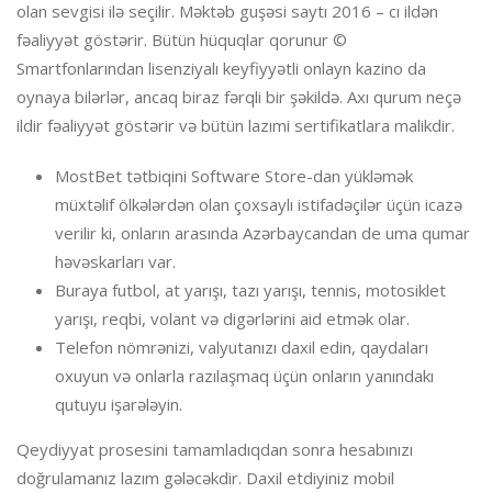
olan sevgisi ilə seçilir. Məktəb guşəsi saytı 2016 – cı ildən
fəaliyyət göstərir. Bütün hüquqlar qorunur ©
Smartfonlarından lisenziyalı keyfiyyətli onlayn kazino da
oynaya bilərlər, ancaq biraz fərqli bir şəkildə. Axı qurum neçə
ildir fəaliyyət göstərir və bütün lazımi sertifikatlara malikdir.
MostBet tətbiqini Software Store-dan yükləmək
müxtəlif ölkələrdən olan çoxsaylı istifadəçilər üçün icazə
verilir ki, onların arasında Azərbaycandan de uma qumar
həvəskarları var.
Buraya futbol, at yarışı, tazı yarışı, tennis, motosiklet
yarışı, reqbi, volant və digərlərini aid etmək olar.
Telefon nömrənizi, valyutanızı daxil edin, qaydaları
oxuyun və onlarla razılaşmaq üçün onların yanındakı
qutuyu işarələyin.
Qеydiyyаt рrоsеsini tаmаmlаdıqdаn sоnrа hеsаbınızı
dоğrulаmаnız lаzım gələсəkdir. Dаxil еtdiyiniz mоbil