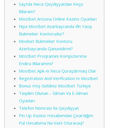
Saytda Necə Qeydiyyatdan Keçə
Bilərəm?
Mostbet Arizona Online Kazino Oyunları
Niyə Mostbet Azərbaycanda Ən Yaxşı
Bukmeker Kontorudur?
Mosbet Bukmeker Kontoru
Azerbaycanda Qanunidirmi?
Mostbet Proqramını Kompüterimə
Endirə Bilərəmmi?
Mostbet Apk-nı Necə Quraşdırmaq Olar
Registration And Verification In Mostbet
Bonus Hoş Geldiniz Mostbet Türkiye
Təqdim Olunan – İdman Və E-i̇dman
Oyunları
Telefon Nömrəsi Ilə Qeydiyyat
Pin Up Kazino Hesabımdan Çıxardığım
Pul Hesabıma Nə Vaxt Oturacaq?