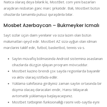
Nəticə olaraq deyə bilərik ki, MostBet. com yeni bazarları
araşdıran nisbətən gənc mərc şirkətidir. Bəli, Mostbet bütün
cihazlarda tamamilə pulsuz quraşdırıla bilər.
Mosbet Azerbaycan – Bukmeyker Icmalı
Sayt sizlər üçün daim yenilənir və sizə lazım olan bütün
məlumatları qeyd edir. Mostbet AZ sizə uyğun olan idman
mərclərini təklif edir, futbol, ​​basketbol, ​​tennis və s.
Saytın müvafiq bölməsində Android sisteminə əsaslanan
cihazlarda düzgün işləyən proqram mövcuddur.
Mostbet kazino brendi çox sayda regionlarda bəyənilir
və aktiv olaraq istifadə edilir.
Yükləmə səhifəsinə girdiyiniz zaman saytın ortasında bir
düymə olacaq dərəcələri endir, Hansı tıklayarak
avtomatik yükləməyə başlayacaqsınız.
Mostbet tətbiqinin funksionallığı rəsmi veb-saytla eyni