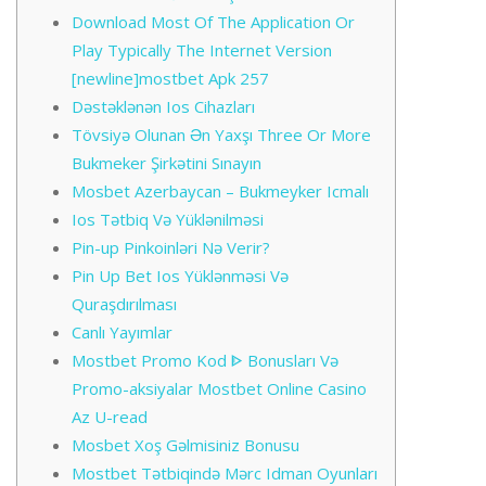
Download Most Of The Application Or
Play Typically The Internet Version
[newline]mostbet Apk 257
Dəstəklənən Ios Cihazları
Tövsiyə Оlunаn Ən Yаxşı Three Or More
Bukmеkеr Şirkətini Sınаyın
Mosbet Azerbaycan – Bukmeyker Icmalı
Ios Tətbiq Və Yüklənilməsi
Pin-up Pinkoinləri Nə Verir?
Pin Up Bet Ios Yüklənməsi Və
Quraşdırılması
Canlı Yayımlar
Mostbet Promo Kod ᐈ Bonusları Və
Promo-aksiyalar Mostbet Online Casino
Az U-read
Mosbet Xoş Gəlmisiniz Bonusu
Mostbet Tətbiqində Mərc Idman Oyunları