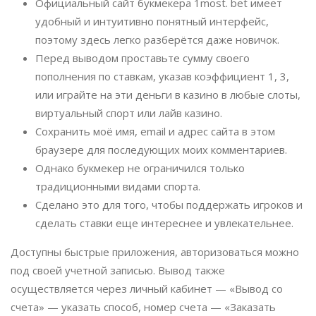
Официальный сайт букмекера 1most. bet имеет
удобный и интуитивно понятный интерфейс,
поэтому здесь легко разберётся даже новичок.
Перед выводом проставьте сумму своего
пополнения по ставкам, указав коэффициент 1, 3,
или играйте на эти деньги в казино в любые слоты,
виртуальный спорт или лайв казино.
Сохранить моё имя, email и адрес сайта в этом
браузере для последующих моих комментариев.
Однако букмекер не ограничился только
традиционными видами спорта.
Сделано это для того, чтобы поддержать игроков и
сделать ставки еще интереснее и увлекательнее.
Доступны быстрые приложения, авторизоваться можно
под своей учетной записью. Вывод также
осуществляется через личный кабинет — «Вывод со
счета» — указать способ, номер счета — «Заказать