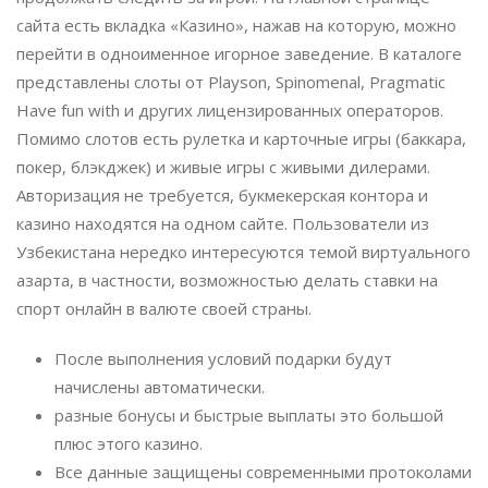
сайта есть вкладка «Казино», нажав на которую, можно
перейти в одноименное игорное заведение. В каталоге
представлены слоты от Playson, Spinomenal, Pragmatic
Have fun with и других лицензированных операторов.
Помимо слотов есть рулетка и карточные игры (баккара,
покер, блэкджек) и живые игры с живыми дилерами.
Авторизация не требуется, букмекерская контора и
казино находятся на одном сайте. Пользователи из
Узбекистана нередко интересуются темой виртуального
азарта, в частности, возможностью делать ставки на
спорт онлайн в валюте своей страны.
После выполнения условий подарки будут
начислены автоматически.
разные бонусы и быстрые выплаты это большой
плюс этого казино.
Все данные защищены современными протоколами