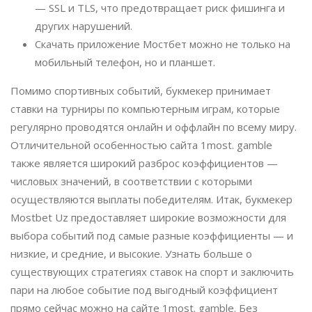
— SSL и TLS, что предотвращает риск фишинга и
других нарушений.
Скачать приложение Мостбет можно не только на
мобильный телефон, но и планшет.
Помимо спортивных событий, букмекер принимает
ставки на турниры по компьютерным играм, которые
регулярно проводятся онлайн и оффлайн по всему миру.
Отличительной особенностью сайта 1most. gamble
также является широкий разброс коэффициентов —
числовых значений, в соответствии с которыми
осуществляются выплаты победителям. Итак, букмекер
Mostbet Uz предоставляет широкие возможности для
выбора событий под самые разные коэффициенты — и
низкие, и средние, и высокие. Узнать больше о
существующих стратегиях ставок на спорт и заключить
пари на любое событие под выгодный коэффициент
прямо сейчас можно на сайте 1most. gamble. Без