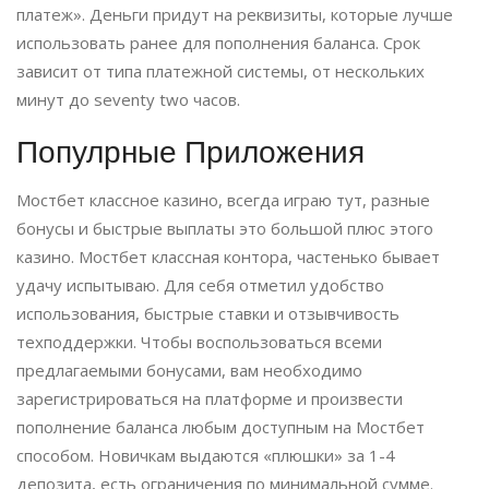
платеж». Деньги придут на реквизиты, которые лучше
использовать ранее для пополнения баланса. Срок
зависит от типа платежной системы, от нескольких
минут до seventy two часов.
Популрные Приложения
Мостбет классное казино, всегда играю тут, разные
бонусы и быстрые выплаты это большой плюс этого
казино. Мостбет классная контора, частенько бывает
удачу испытываю. Для себя отметил удобство
использования, быстрые ставки и отзывчивость
техподдержки. Чтобы воспользоваться всеми
предлагаемыми бонусами, вам необходимо
зарегистрироваться на платформе и произвести
пополнение баланса любым доступным на Мостбет
способом. Новичкам выдаются «плюшки» за 1-4
депозита, есть ограничения по минимальной сумме.