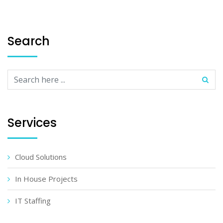
Search
Services
Cloud Solutions
In House Projects
IT Staffing