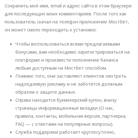
Сохранить моё имя, email и адрес сайта в этом браузере
для последующих моих комментариев. После того как
пользователь скачал на телефон приложение Мостбет,
он может смело переходить к установке.
Чтобы воспользоваться всеми предлагаемыми
бонусами, вам необходимо зарегистрироваться на
платформе и произвести пополнение баланса
любым доступным на Мостбет способом.
Помимо того, они заставляют клиентов смотреть
надоедливую рекламу и не заботятся должным
образом о защите данных.
Справа находится букмекерский купон, внизу
страницы информационные вкладки (О нас,
правила, контакты, мобильная версия, партнерка,
FAQ — с ответами на популярные вопросы).
Служба поддержки работает круглосуточно,