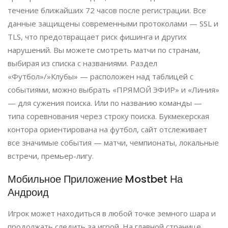
течение ближайших 72 часов после регистрации. Все
данные защищены современными протоколами — SSL и
TLS, что предотвращает риск фишинга и других
нарушений. Вы можете смотреть матчи по странам,
выбирая из списка с названиями. Раздел
«Футбол»/»Клубы» — расположен над таблицей с
событиями, можно выбрать «ПРЯМОЙ ЭФИР» и «Линия»
— для сужения поиска. Или по названию команды —
типа соревнования через строку поиска. Букмекерская
контора ориентирована на футбол, сайт отслеживает
все значимые события — матчи, чемпионаты, локальные
встречи, премьер-лигу.
Мобильное Приложение Mostbet На
Андроид
Игрок может находиться в любой точке земного шара и
продолжать следить за игрой. На главной странице