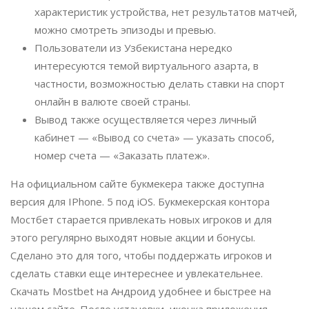
характеристик устройства, нет результатов матчей,
можно смотреть эпизоды и превью.
Пользователи из Узбекистана нередко
интересуются темой виртуального азарта, в
частности, возможностью делать ставки на спорт
онлайн в валюте своей страны.
Вывод также осуществляется через личный
кабинет — «Вывод со счета» — указать способ,
номер счета — «Заказать платеж».
На официальном сайте букмекера также доступна
версия для IPhone. 5 под iOS. Букмекерская контора
Мостбет старается привлекать новых игроков и для
этого регулярно выходят новые акции и бонусы.
Сделано это для того, чтобы поддержать игроков и
сделать ставки еще интереснее и увлекательнее.
Скачать Mostbet на Андроид удобнее и быстрее на