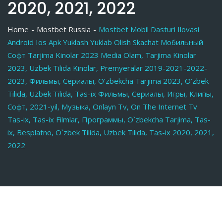
2020, 2021, 2022
Home
Mostbet Russia
Mostbet Mobil Dasturi Ilovasi
Android Ios Apk Yuklash Yuklab Olish Skachat Мобильный
Софт Tarjima Kinolar 2023 Media Olam, Tarjima Kinolar
2023, Uzbek Tilida Kinolar, Premyeralar 2019-2021-2022-
2023, Фильмы, Сериалы, O’zbekcha Tarjima 2023, O’zbek
Tilida, Uzbek Tilida, Tas-ix Фильмы, Сериалы, Игры, Клипы,
Софт, 2021-yil, Музыка, Onlayn Tv, On The Internet Tv
Tas-ix, Tas-ix Filmlar, Программы, O`zbekcha Tarjima, Tas-
ix, Besplatno, O`zbek Tilida, Uzbek Tilida, Tas-ix 2020, 2021,
2022