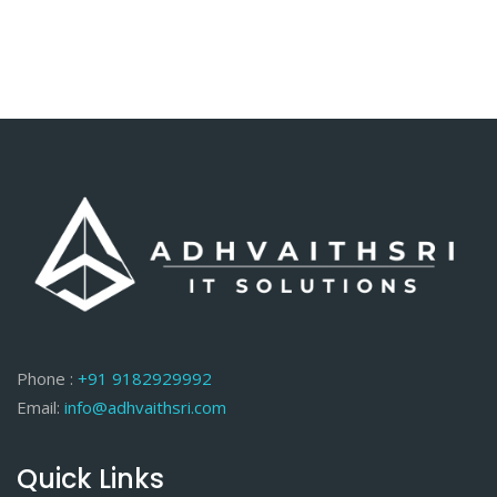
Phone :
+91 9182929992
Email:
info@adhvaithsri.com
Quick Links