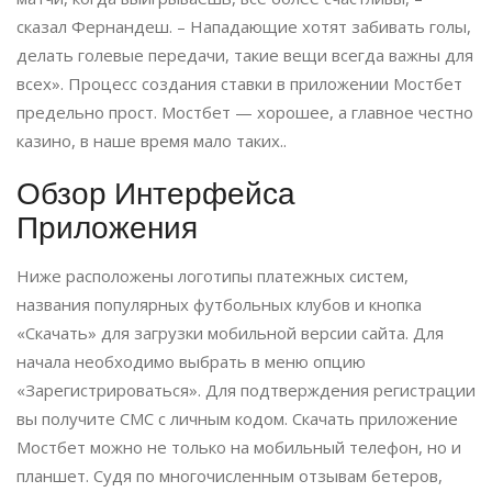
сказал Фернандеш. – Нападающие хотят забивать голы,
делать голевые передачи, такие вещи всегда важны для
всех». Процесс создания ставки в приложении Мостбет
предельно прост. Мостбет — хорошее, а главное честно
казино, в наше время мало таких..
Обзор Интерфейса
Приложения
Ниже расположены логотипы платежных систем,
названия популярных футбольных клубов и кнопка
«Скачать» для загрузки мобильной версии сайта. Для
начала необходимо выбрать в меню опцию
«Зарегистрироваться». Для подтверждения регистрации
вы получите СМС с личным кодом. Скачать приложение
Мостбет можно не только на мобильный телефон, но и
планшет. Судя по многочисленным отзывам бетеров,