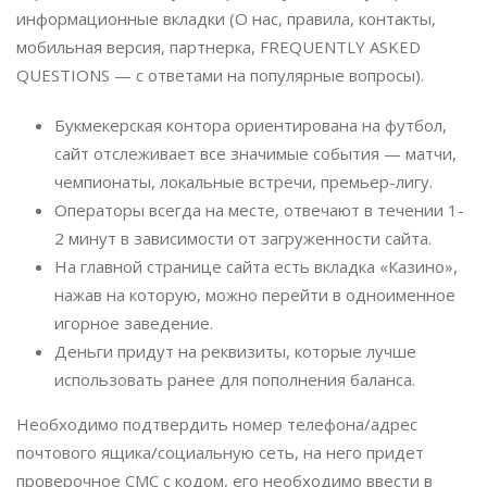
информационные вкладки (О нас, правила, контакты,
мобильная версия, партнерка, FREQUENTLY ASKED
QUESTIONS — с ответами на популярные вопросы).
Букмекерская контора ориентирована на футбол,
сайт отслеживает все значимые события — матчи,
чемпионаты, локальные встречи, премьер-лигу.
Операторы всегда на месте, отвечают в течении 1-
2 минут в зависимости от загруженности сайта.
На главной странице сайта есть вкладка «Казино»,
нажав на которую, можно перейти в одноименное
игорное заведение.
Деньги придут на реквизиты, которые лучше
использовать ранее для пополнения баланса.
Необходимо подтвердить номер телефона/адрес
почтового ящика/социальную сеть, на него придет
проверочное СМС с кодом, его необходимо ввести в