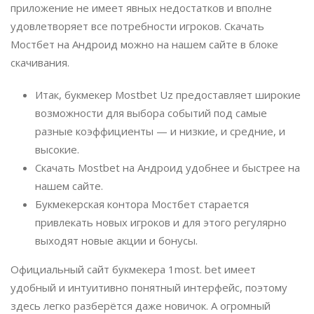
приложение не имеет явных недостатков и вполне
удовлетворяет все потребности игроков. Скачать
Мостбет на Андроид можно на нашем сайте в блоке
скачивания.
Итак, букмекер Mostbet Uz предоставляет широкие
возможности для выбора событий под самые
разные коэффициенты — и низкие, и средние, и
высокие.
Скачать Mostbet на Андроид удобнее и быстрее на
нашем сайте.
Букмекерская контора Мостбет старается
привлекать новых игроков и для этого регулярно
выходят новые акции и бонусы.
Официальный сайт букмекера 1most. bet имеет
удобный и интуитивно понятный интерфейс, поэтому
здесь легко разберётся даже новичок. А огромный