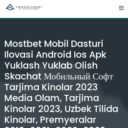
Skip
to
content
Mostbet Mobil Dasturi
Ilovasi Android Ios Apk
Yuklash Yuklab Olish
Skachat Мобильный Софт
Tarjima Kinolar 2023
Media Olam, Tarjima
Kinolar 2023, Uzbek Tilida
Kinolar, Premyeralar