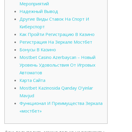
Мероприятий
Надежный Вывод
Другие Виды Ставок На Спорт И
Киберспорт
Как Пройти Регистрацию В Казино
Регистрация На Зеркале Мостбет
Бонусы В Казино
Mostbet Casino Azerbaycan – Новый
Уровень Удовольствия От Игровых
Автоматов
Карта Сайта
Mostbet Kazinosida Qanday O’yinlar
Mavjud
Функционал И Преимущества Зеркала
«мостбет»