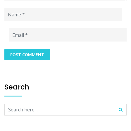
Search