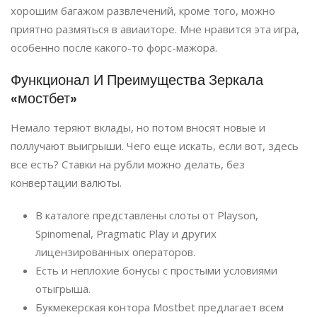
хорошим багажом развлечений, кроме того, можно
приятно размяться в авиаиторе. Мне нравится эта игра,
особенно после какого-то форс-мажора.
Функционал И Преимущества Зеркала
«мостбет»
Немало теряют вклады, но потом вносят новые и
поллучают выигрыши. Чего еще искать, если вот, здесь
все есть? Ставки на рубли можно делать, без
конвертации валюты.
В каталоге представлены слоты от Playson,
Spinomenal, Pragmatic Play и других
лицензированных операторов.
Есть и неплохие бонусы с простыми условиями
отыгрыша.
Букмекерская контора Mostbet предлагает всем