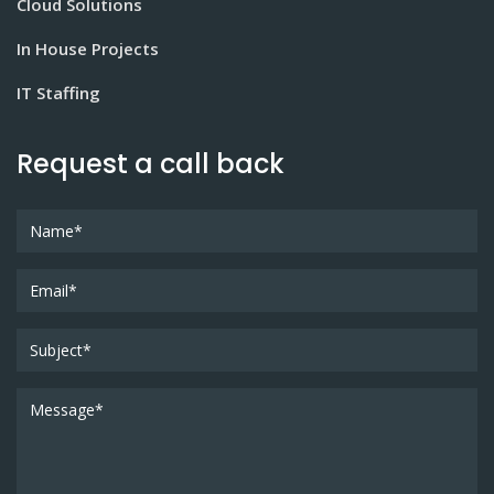
Cloud Solutions
In House Projects
IT Staffing
Request a call back