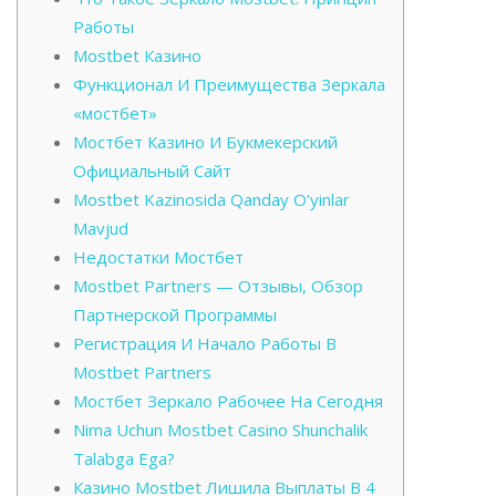
Работы
Mostbet Казино
Функционал И Преимущества Зеркала
«мостбет»
Мостбет Казино И Букмекерский
Официальный Сайт
Mostbet Kazinosida Qanday O’yinlar
Mavjud
Недостатки Мостбет
Mostbet Partners — Отзывы, Обзор
Партнерской Программы
Регистрация И Начало Работы В
Mostbet Partners
Мостбет Зеркало Рабочее На Сегодня
Nima Uchun Mostbet Casino Shunchalik
Talabga Ega?
Казино Mostbet Лишила Выплаты В 4