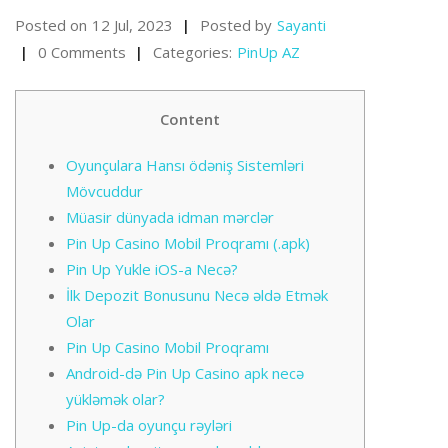
Posted on
12 Jul, 2023
Posted by
Sayanti
0 Comments
Categories:
PinUp AZ
Content
Oyunçulara Hansı ödəniş Sistemləri
Mövcuddur
Müasir dünyada idman mərclər
Pin Up Casino Mobil Proqramı (.apk)
Pin Up Yukle iOS-a Necə?
İlk Depozit Bonusunu Necə əldə Etmək
Olar
Pin Up Casino Mobil Proqramı
Android-də Pin Up Casino apk necə
yükləmək olar?
Pin Up-da oyunçu rəyləri