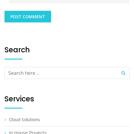
Search
Services
Cloud Solutions
In House Projects