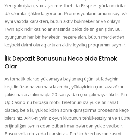
Yeri gəlmişkən, vaxtaşırı mostbet-də Ekspres gücləndiricilər
də səhmlər şəklində görünür. Promosyonların ümumi sayı və
eyni vaxtda xarakteri, bütün aktiv bukmekerlər və onlayn
1win apk indir kazinolar arasında bəlkə də ən genişidir. Bu,
oyunçunun hər bir hərəkətini nəzərə alan, bütün mərclərdən
keşbeki daimi olaraq artıran aktiv loyallıq proqramını saymır.
İlk Depozit Bonusunu Necə əldə Etmək
Olar
Avtomatik olaraq yükləməyə başlamaq üçün istifadəçinin
keçidin üzərinə vurması lazımdır, yükləyicinin çox təvazökar
çəkisi nəzərə alınmaqla 20 saniyədən çox çəkməyəcəkdir. Pin
Up Casino-nu birbaşa mobil telefonunuza yukle ən rahat
olacaq, belə ki, yüklədikdən sonra quraşdırma prosesinə keçə
bilərsiniz. APK-ni yalnız oyun klubunun təhlükəsizliyini və 100%
orijinallığını təmin edən etibarlı mənbələrdən yukle vacibdir.
Başqa yolla da gedə bilərsiniz – Pin Up Azerbaycan rəsmi