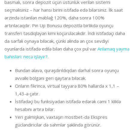
basmalı, sonra depozit üçün üstünlük verilən sistemi
seçməlisiniz – hər hansı birini istifadə edə bilərsiniz. İlk saat
ərzində istənilən məbləğ 120%, daha sonra 100%
artırılacaqdır. Pin Up Bonusu depozitlə birlikdə oyunçu
transferi təsdiqləyən kimi köçürüləcəkdir. İndi istifadəçi daha
da sərfəli oynaya biləcək, çünki əlində ən çox sevdiyi
oyunlarda istifadə edilə bilən daha çox pul var
Anlamaq yayma
bahisləri: necə işləyir?
.
Bundan əlavə, quraşdırıldıqdan dərhal sonra oyunçu
əvvəlki bölgəni geri qaytara biləcək.
Onların fikrincə, virtual təyyarə 80% hallarda x 1,1 –
1,43-ə çatır.
İstifadəçi bu funksiyadan istifadə edərək cəmi 1 kliklə
hesabını artıra bilər.
Yeri gəlmişkən, vaxtaşırı mostbet-də Ekspres
gücləndiricilər də səhmlər şəklində görünür.