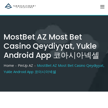
Skip
to
content
MostBet AZ Most Bet
Casino Qeydiyyat, Yukle
Android App 코아시아넥셀
Home
PinUp AZ
MostBet AZ Most Bet Casino Qeydiyyat,
Yukle Android App 코아시아넥셀