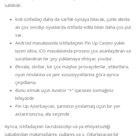
sahibdir.
İndi istifadəçi daha da sərfəli oynaya biləcək, çünki əlində
ən çox sevdiyi oyunlarda istifadə edilə bilən daha çox pul
var.
Android məsələsində istifadəçinin Pin Up Casino yukle
lazım idisə, iOS məsələsində prosesi çox asanlaşdıran və
sürətləndirən bir şey yükləməyə ehtiyac yoxdur.
Əvvəla, slotlar, bir çox məşhur provayderlər, etiketlərə,
oyun növlərinə və janr xüsusiyyətlərinə görə ayrıca
çeşidləmə.
Bunu etmək üçün Aviator “+” işarəsini sıxmağınız
kifayətdir.
Pin Up Azerbaycan, şansınızı yoxlamaq üçün bir yer
axtarırsınızsa, əla seçimdir.
Ayrıca, istifadəçinin təcrübəsizliyi və ya ehtiyatsızlığı
səbəbindən məlumatlarını, pullarını və s. Oğurlayacaq bir