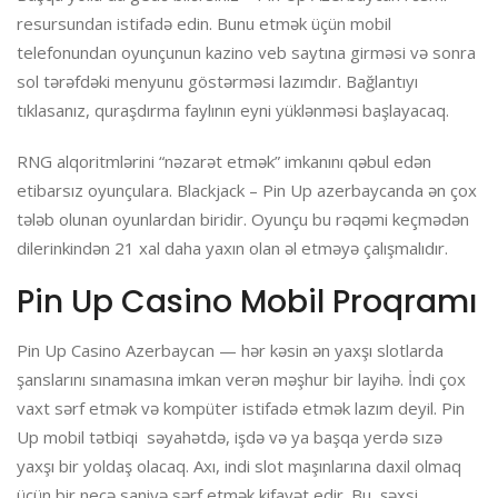
resursundan istifadə edin. Bunu etmək üçün mobil
telefonundan oyunçunun kazino veb saytına girməsi və sonra
sol tərəfdəki menyunu göstərməsi lazımdır. Bağlantıyı
tıklasanız, quraşdırma faylının eyni yüklənməsi başlayacaq.
RNG alqoritmlərini “nəzarət etmək” imkanını qəbul edən
etibarsız oyunçulara. Blackjack – Pin Up azerbaycanda ən çox
tələb olunan oyunlardan biridir. Oyunçu bu rəqəmi keçmədən
dilerinkindən 21 xal daha yaxın olan əl etməyə çalışmalıdır.
Pin Up Casino Mobil Proqramı
Pin Up Casino Azerbaycan — hər kəsin ən yaxşı slotlarda
şanslarını sınamasına imkan verən məşhur bir layihə. İndi çox
vaxt sərf etmək və kompüter istifadə etmək lazım deyil. Pin
Up mobil tətbiqi səyahətdə, işdə və ya başqa yerdə sızə
yaxşı bir yoldaş olacaq. Axı, indi slot maşınlarına daxil olmaq
üçün bir neçə saniyə sərf etmək kifayət edir. Bu, şəxsi