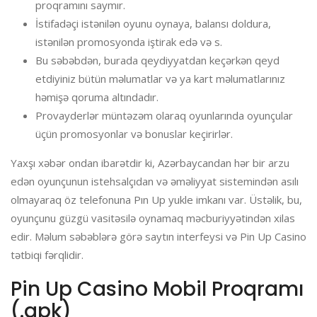
proqramını saymır.
İstifadəçi istənilən oyunu oynaya, balansı doldura,
istənilən promosyonda iştirak edə və s.
Bu səbəbdən, burada qeydiyyatdan keçərkən qeyd
etdiyiniz bütün məlumatlar və ya kart məlumatlarınız
həmişə qoruma altındadır.
Provayderlər müntəzəm olaraq oyunlarında oyunçular
üçün promosyonlar və bonuslar keçirirlər.
Yaxşı xəbər ondan ibarətdir ki, Azərbaycandan hər bir arzu
edən oyunçunun istehsalçıdan və əməliyyat sistemindən asılı
olmayaraq öz telefonuna Pın Up yukle imkanı var. Üstəlik, bu,
oyunçunu güzgü vasitəsilə oynamaq məcburiyyətindən xilas
edir. Məlum səbəblərə görə saytın interfeysi və Pin Up Casino
tətbiqi fərqlidir.
Pin Up Casino Mobil Proqramı
(.apk)