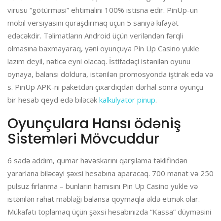
virusu “götürməsi” ehtimalını 100% istisna edir. PinUp-un
mobil versiyasını quraşdırmaq üçün 5 saniyə kifayət
edəcəkdir. Təlimatların Android üçün veriləndən fərqli
olmasına baxmayaraq, yəni oyunçuya Pin Up Casino yukle
lazım deyil, nəticə eyni olacaq. İstifadəçi istənilən oyunu
oynaya, balansı doldura, istənilən promosyonda iştirak edə və
s. PinUp APK-ni paketdən çıxardıqdan dərhal sonra oyunçu
bir hesab qeyd edə biləcək
kalkulyator pinup
.
Oyunçulara Hansı ödəniş
Sistemləri Mövcuddur
6 sadə addım, qumar həvəskarını qarşılama təklifindən
yararlana biləcəyi şəxsi hesabına aparacaq. 700 manat və 250
pulsuz fırlanma – bunların hamısını Pin Up Casino yukle və
istənilən rahat məbləği balansa qoymaqla əldə etmək olar.
Mükafatı toplamaq üçün şəxsi hesabınızda “Kassa” düyməsini