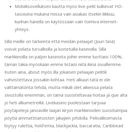
Mobiilisovelluksen kautta myös live-pelit kulkevat HD-
tasoisina mukana missä vain asiakas itsekin liikkuu,
kunhan hänellä on käytössään vain toimiva internet-
yhteys.
Sillä meille on tärkeintä että meidän pelaajat (Juuri Sinä)
voivat pelata turvallisilla ja luotetuilla kasinoilla. Sillä
markkinoilla on paljon kasinoita joihin emme luottaisi 100%,
tämän takia myöskään emme listaisi niitä ikinä sivuillemme.
Kuten aina, about myös illa jokaisen pelaajan pelitili
vahvistettava jossakin kohtaa. Heti alkuun tätä ei ole
välttämätöntä tehdä, mutta mikäli olet aikeissa pelata
sivustolla enemmän, on tämä suositeltavaa hoitaa já que alta
jo heti alkumetreillä. Livekasino puolestaan tarjoaa
pöytäpelejä janoaville laajan kirjon markkinoiden suosituimpia
pöytiä ammattitaitoisten jakajien johdolla. Pelivalikoimasta
löytyy rulettia, hold’emia, blackjackia, baccaratia, Caribbead