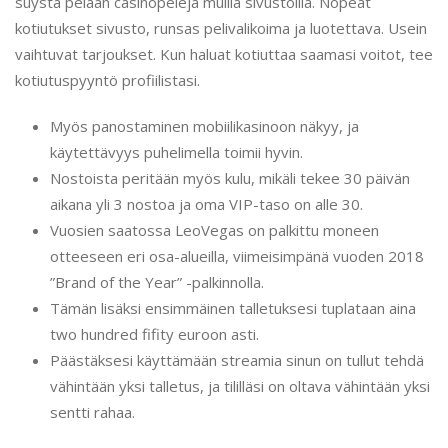
suystä pelaan casinopelejä muilla sivustoilla. Nopeat
kotiutukset sivusto, runsas pelivalikoima ja luotettava. Usein
vaihtuvat tarjoukset. Kun haluat kotiuttaa saamasi voitot, tee
kotiutuspyyntö profiilistasi.
Myös panostaminen mobiilikasinoon näkyy, ja
käytettävyys puhelimella toimii hyvin.
Nostoista peritään myös kulu, mikäli tekee 30 päivän
aikana yli 3 nostoa ja oma VIP-taso on alle 30.
Vuosien saatossa LeoVegas on palkittu moneen
otteeseen eri osa-alueilla, viimeisimpänä vuoden 2018
”Brand of the Year” -palkinnolla.
Tämän lisäksi ensimmäinen talletuksesi tuplataan aina
two hundred fifity euroon asti.
Päästäksesi käyttämään streamia sinun on tullut tehdä
vähintään yksi talletus, ja tililläsi on oltava vähintään yksi
sentti rahaa.