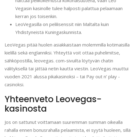
haittaa pelikokemusta kokonaisuutena, vaan Leo
Vegasin kasinolle tulee halposti palattua pelaamaan
kerran jos toisenkin.
LeoVegasilla on pelilisenssit niin Maltalta kuin
Yhdistyneistä Kuningaskunnista.
LeoVegas pitää huolen asiakkaistaan molemmilla kotimaisilla
kielillä sekä englanniksi. Yhteyttä voit ottaa puhelimitse,
sähköpostilla, leovegas. com-sivuilta löytyvän chatin
välityksellä tai jättää netin kautta viestin. LeoVegas muuttui
vuoden 2021 alussa pikakasinoksi – tai Pay out n’ play -
casinoksi.
Yhteenveto Leovegas-
kasinosta
Jos on sattunut voittamaan suuremman summan oikealla
rahalla ennen bonusrahalla pelaamista, ei syytä huoleen, sillä