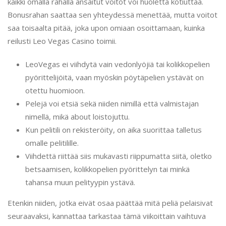
kaikki omalla rahalla ansaitut voitot voi huoletta kotiuttaa.
Bonusrahan saattaa sen yhteydessä menettää, mutta voitot
saa toisaalta pitää, joka upon omiaan osoittamaan, kuinka
reilusti Leo Vegas Casino toimii.
LeoVegas ei viihdytä vain vedonlyöjiä tai kolikkopelien
pyörittelijöitä, vaan myöskin pöytäpelien ystävät on
otettu huomioon.
Pelejä voi etsiä sekä niiden nimillä että valmistajan
nimellä, mikä about loistojuttu.
Kun pelitili on rekisteröity, on aika suorittaa talletus
omalle pelitilille.
Viihdettä riittää siis mukavasti riippumatta siitä, oletko
betsaamisen, kolikkopelien pyörittelyn tai minkä
tahansa muun pelityypin ystävä.
Etenkin niiden, jotka eivät osaa päättää mitä peliä pelaisivat
seuraavaksi, kannattaa tarkastaa tämä viikoittain vaihtuva