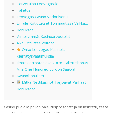
Tervetuloa Leovegasille
Talletus
Leovegas Casino Vedonlyönti
Ei Tule Kotiutukset 15minuutissa Vaikka…
Bonukset
Viimeisimmät Kasinoarvostelut
Aika Kotiuttaa Voitot?
Onko Leovegas Kasinolla
Kierrätysvaatimuksia?
Ilmaiskierrosta Sekä 200% Talletusbonus
Aina One Hundred Euroon Saakka!
Kasinobonukset
Mitkä Nettikasinot Tarjoavat Parhaat
Bonukset?
Casino puolella pelien palautusprosentteja on laskettu, tästä