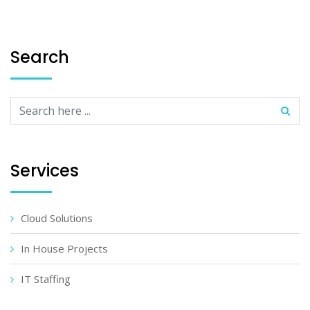
Search
Services
Cloud Solutions
In House Projects
IT Staffing