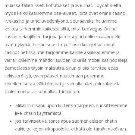
muassa talletukset, kotiutukset ja live chat. Löydät sieltä
myös kaikki kasinomme osa-alueet, joita ovat online casino,
livekasino ja urheiluvedonlyönti. Seuraavaksi haluamme
kertoa tarkemmin kaikesta siitä, mitä LeoVegas Online
casino pelaajilleen tarjoaa ja miksi juuri online-casinopelit
ovat nykyään hurjan suosittuja. Tosin kuin jotkut muut
casinot netissä, me tarjoamme kaikille asiakkaillemme ja
vierailijoillemme mahdollisuuden kokeilla mobiili kasinopelejä
demotilassa täysin maksutta. Sinun ei siis tarvitse edes
rekisteröityä, vaan pääset nauttimaan peliemme
kokeilemisesta välittömästi ja samalla näet, minkälaisella
tuulella onnetar kohdallasi tänään on.
Mikäli ihmisapu upon kuitenkin tarpeen, suosittelemme
live-chatin käyttämistä.
Jos tarvitset välitöntä apua suomenkielisen chatin
aukioloaikojen ulkopuolella, ei hätä ole tämän näköinen.