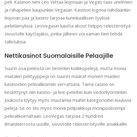
peli. Kasinon nimi Leo viittaa leijonaan ja Vegas taas unelmien
ja rahapelien kaupunkiin Vegasiin. Kasinon logona nähdäänkin
leijonan pää ja kasino tarjoaa kuninkaallisen tyylisiä
pelielämyksiä. LeoVegasin kautta about helppo rekisteröityä
sivustolle käyttäjäksi, jonka jälkeen voi saman tien tehdä
talletuksia.
Nettikasinot Suomalaisille Pelaajille
Suurin osa peleistä on tietenkin kolikkopelejä, mutta monia
muitakin pelityyppejä on suuret määrät monien muiden
kasinoiden pelivalikoimiin verrattuna. Tämä casino on
keskittynyt niin kasino- ja live-peleihin kuin vedonlyöntiinkin.
Joukosta löytyy myös muutamia muihin kategorioihin kuuluvia
pelejä. Se on siis myös monia pelipaikkoja monipuolisempi
pelivalikoimaltaan. LeoVegas tarjoaa 2 hundred
ilmaiskierrosta uusille, sivustolle rekisteröityville asiakkaille.