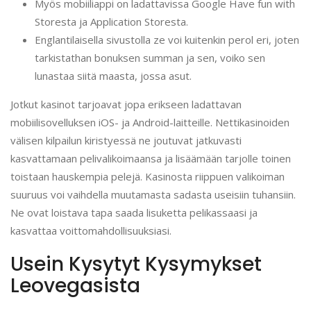
Myös mobiiliappi on ladattavissa Google Have fun with
Storesta ja Application Storesta.
Englantilaisella sivustolla ze voi kuitenkin perol eri, joten
tarkistathan bonuksen summan ja sen, voiko sen
lunastaa siitä maasta, jossa asut.
Jotkut kasinot tarjoavat jopa erikseen ladattavan
mobiilisovelluksen iOS- ja Android-laitteille. Nettikasinoiden
välisen kilpailun kiristyessä ne joutuvat jatkuvasti
kasvattamaan pelivalikoimaansa ja lisäämään tarjolle toinen
toistaan hauskempia pelejä. Kasinosta riippuen valikoiman
suuruus voi vaihdella muutamasta sadasta useisiin tuhansiin.
Ne ovat loistava tapa saada lisuketta pelikassaasi ja
kasvattaa voittomahdollisuuksiasi.
Usein Kysytyt Kysymykset
Leovegasista