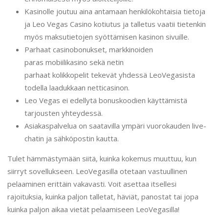
Kasinolle joutuu aina antamaan henkilökohtaisia tietoja
ja Leo Vegas Casino kotiutus ja talletus vaatii tietenkin
myös maksutietojen syöttämisen kasinon sivuille.
Parhaat casinobonukset, markkinoiden
paras mobiilikasino sekä netin
parhaat kolikkopelit tekevät yhdessä LeoVegasista
todella laadukkaan netticasinon.
Leo Vegas ei edellytä bonuskoodien käyttämistä
tarjousten yhteydessä.
Asiakaspalvelua on saatavilla ympäri vuorokauden live-
chatin ja sähköpostin kautta.
Tulet hämmästymään siitä, kuinka kokemus muuttuu, kun
siirryt sovellukseen. LeoVegasilla otetaan vastuullinen
pelaaminen erittäin vakavasti. Voit asettaa itsellesi
rajoituksia, kuinka paljon talletat, häviät, panostat tai jopa
kuinka paljon aikaa vietät pelaamiseen LeoVegasilla!