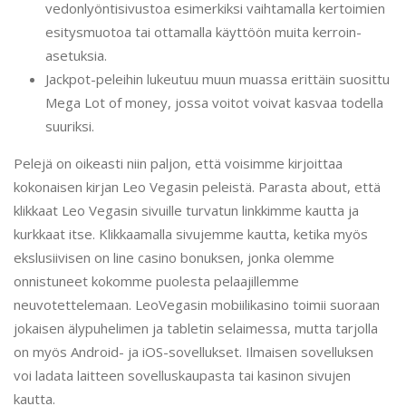
vedonlyöntisivustoa esimerkiksi vaihtamalla kertoimien
esitysmuotoa tai ottamalla käyttöön muita kerroin-
asetuksia.
Jackpot-peleihin lukeutuu muun muassa erittäin suosittu
Mega Lot of money, jossa voitot voivat kasvaa todella
suuriksi.
Pelejä on oikeasti niin paljon, että voisimme kirjoittaa
kokonaisen kirjan Leo Vegasin peleistä. Parasta about, että
klikkaat Leo Vegasin sivuille turvatun linkkimme kautta ja
kurkkaat itse. Klikkaamalla sivujemme kautta, ketika myös
ekslusiivisen on line casino bonuksen, jonka olemme
onnistuneet kokomme puolesta pelaajillemme
neuvotettelemaan. LeoVegasin mobiilikasino toimii suoraan
jokaisen älypuhelimen ja tabletin selaimessa, mutta tarjolla
on myös Android- ja iOS-sovellukset. Ilmaisen sovelluksen
voi ladata laitteen sovelluskaupasta tai kasinon sivujen
kautta.