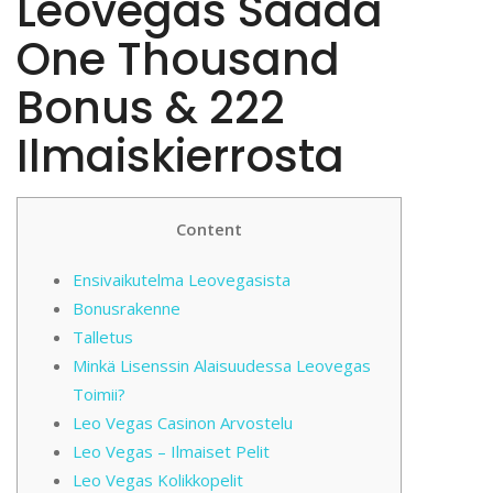
Leovegas Saada
One Thousand
Bonus & 222
Ilmaiskierrosta
Content
Ensivaikutelma Leovegasista
Bonusrakenne
Talletus
Minkä Lisenssin Alaisuudessa Leovegas
Toimii?
Leo Vegas Casinon Arvostelu
Leo Vegas – Ilmaiset Pelit
Leo Vegas Kolikkopelit