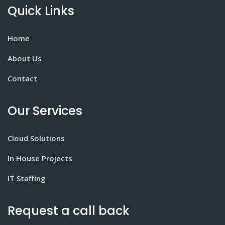
Quick Links
Home
About Us
Contact
Our Services
Cloud Solutions
In House Projects
IT Staffing
Request a call back