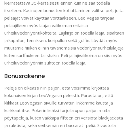
kierrätettävä 35-kertaisesti ennen kuin ne saa todella
itselleen. Kasinojen bonusten kotiuttaminen valitse peli, joita
pelaajat voivat käyttää voittaakseen. Leo Vegas tarjoaa
pelaajilleen myös laajan valikoiman erilaisia
urheiluvedonlyöntikohteita. Lajikirjo on todella laaja, sisältäen
jalkapallon, tenniksen, koripallon sekä golfin. Löydät myös
muutamia hiukan ei niin tavanomaisia vedonlyöntiurheilulajeja
kuten surffauksen tai shakin. Peli ja lajivalikoima on siis myös
urheiluvedonlyönnin suhteen todella laaja.
Bonusrakenne
Pelejä on oikeasti niin paljon, että voisimme kirjoittaa
kokonaisen kirjan LeoVegasin peleistä. Parasta on, että
klikkaat LeoVegasin sivuille turvatun linkkimme kautta ja
kurkkaat itse. Pokerin lisäksi tarjolla upon paljon muita
pöytäpelejä, kuten vaikkapa fifteen eri versiota blackjackista
ja ruletista, sekä seitsemän eri baccarat -peliä. Sivustolla