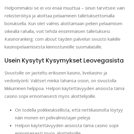
Helpommaksi se ei voi enää muuttua – sinun tarvitsee vain
rekisteröityä ja aloittaa pelaaminen talletuksettomalla
bonuksella. Kun olet valmis aloittamaan pelien pelaamisen
oikealla rahalla, voit tehdä ensimmäisen talletuksesi.
Kasinoranking. com about täyden palvelun sivusto kaikille
kasinopelaamisesta kiinnostuneille suomalaisille.
Usein Kysytyt Kysymykset Leovegasista
Sivustolle on jaoteltu erikseen kasino, livekasino ja
vedonlyönti. Valitset minkä tahansa osion, on sivustolla
liikkuminen helppoa. Helpon käytettävyyden ansiosta tämä
casino sopii erinomaisesti myös aloittelijoille.
On todella poikkeuksellista, että nettikasinolta löytyy
näin monen eri pelivalmistajan pelejä.
Helpon käytettävyyden ansiosta tämä casino sopii
erinomaisesti myös aloittelijoille.