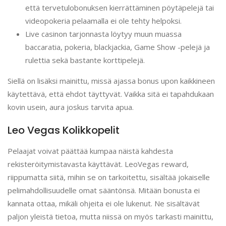
että tervetulobonuksen kierrättäminen pöytäpelejä tai
videopokeria pelaamalla ei ole tehty helpoksi.
Live casinon tarjonnasta löytyy muun muassa
baccaratia, pokeria, blackjackia, Game Show -pelejä ja
rulettia sekä bastante korttipelejä.
Siellä on lisäksi mainittu, missä ajassa bonus upon kaikkineen
käytettävä, että ehdot täyttyvät. Vaikka sitä ei tapahdukaan
kovin usein, aura joskus tarvita apua.
Leo Vegas Kolikkopelit
Pelaajat voivat päättää kumpaa näistä kahdesta
rekisteröitymistavasta käyttävät. LeoVegas reward,
riippumatta siitä, mihin se on tarkoitettu, sisältää jokaiselle
pelimahdollisuudelle omat sääntönsä. Mitään bonusta ei
kannata ottaa, mikäli ohjeita ei ole lukenut. Ne sisältävät
paljon yleistä tietoa, mutta niissä on myös tarkasti mainittu,