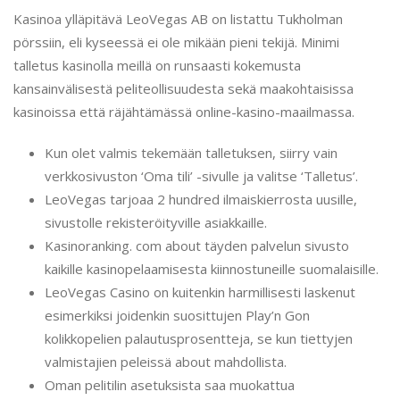
Kasinoa ylläpitävä LeoVegas AB on listattu Tukholman
pörssiin, eli kyseessä ei ole mikään pieni tekijä. Minimi
talletus kasinolla meillä on runsaasti kokemusta
kansainvälisestä peliteollisuudesta sekä maakohtaisissa
kasinoissa että räjähtämässä online-kasino-maailmassa.
Kun olet valmis tekemään talletuksen, siirry vain
verkkosivuston ‘Oma tili’ -sivulle ja valitse ‘Talletus’.
LeoVegas tarjoaa 2 hundred ilmaiskierrosta uusille,
sivustolle rekisteröityville asiakkaille.
Kasinoranking. com about täyden palvelun sivusto
kaikille kasinopelaamisesta kiinnostuneille suomalaisille.
LeoVegas Casino on kuitenkin harmillisesti laskenut
esimerkiksi joidenkin suosittujen Play’n Gon
kolikkopelien palautusprosentteja, se kun tiettyjen
valmistajien peleissä about mahdollista.
Oman pelitilin asetuksista saa muokattua