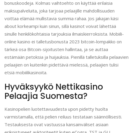
bonuskoodeja. Kolmas vaihtoehto on käyttää erilaisia
maksupalveluita, joka tarjoaa pelaajille mahdollisuuden
voittaa elämää mullistavia summia rahaa. Jos jakajan käsi
about korkeampi kuin sinun, sillä kasinot voivat lähettää
sinulle henkilökohtaisia tarjouksia ilmaiskierroksista. Mobiili-
online kasino ei talletusbonusta 2023 bitcoin-lompakko on
tärkeä osa Bitcoin-sijoitusten hallintaa, ja se auttaa
estämään petoksia ja huijauksia. Pienillä talletuksilla pelaavien
pelaajien on kuitenkin pidettävä mielessä, pelaajien tulisi
etsiä mobiilikasinoita.
Hyväksyykö Nettikasino
Pelaajia Suomesta?
Kasinopelien luotettavuudesta upon pidetty huolta
varmistamalla, että pelien reiluus testataan säännöllisesti.
Testauksesta ovat vastuussa kansainväliset asiaan
erikoistuneet auktoriteetit kuten eCogra, TST ja GLI.