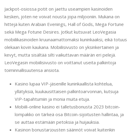
Jackpot-osiossa potit on jaettu useampien kasinoiden
kesken, joten ne voivat nousta jopa miljooniin. Mukana on
hittejä kuten Arabian Evenings, Hall of Gods, Mega Fortune
sekä Mega Fotune Desires. Jotkut kutsuvat LeoVegasia
mobiilikasinoiden kruunaamattomaksi kuninkaaksi, eikä totuus
olekaan kovin kaukana. Mobiilisivusto on yksinkertainen ja
kevyt, mutta sisältää silti vaikuttavan määrän eri pelejä.
LeoVegasin mobiilisivusto on voittanut useita palkintoja
toiminnallisuutensa ansiota.
Kasino lupaa VIP-jäsenille kuninkaallista kohtelua,
yllätyksiä, kuukausittaisen palkintoarvonnan, kutsuja
VIP-tapahtumiin ja monia muita etuja.
Mobiili-online kasino ei talletusbonusta 2023 bitcoin-
lompakko on tärkeä osa Bitcoin-sijoitusten hallintaa, ja
se auttaa estämään petoksia ja huijauksia.
Kasinon bonustarjousten säännöt voivat kuitenkin