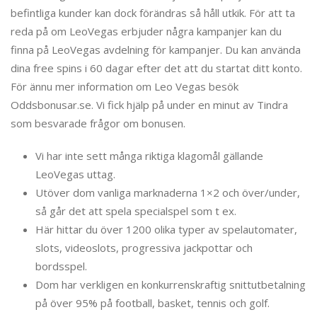
befintliga kunder kan dock förändras så håll utkik. För att ta
reda på om LeoVegas erbjuder några kampanjer kan du
finna på LeoVegas avdelning för kampanjer. Du kan använda
dina free spins i 60 dagar efter det att du startat ditt konto.
För ännu mer information om Leo Vegas besök
Oddsbonusar.se. Vi fick hjälp på under en minut av Tindra
som besvarade frågor om bonusen.
Vi har inte sett många riktiga klagomål gällande
LeoVegas uttag.
Utöver dom vanliga marknaderna 1×2 och över/under,
så går det att spela specialspel som t ex.
Här hittar du över 1200 olika typer av spelautomater,
slots, videoslots, progressiva jackpottar och
bordsspel.
Dom har verkligen en konkurrenskraftig snittutbetalning
på över 95% på football, basket, tennis och golf.