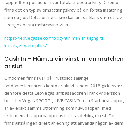
tappar flera positioner i vår totala e-postranking. Däremot
finns det en typ av omsättningskrav på din första insättning
som du gör. Detta online casino kan är i särklass vara ett av
Sveriges bästa mobilcasino 2020.
https://leovegasse.com/blog/hur-man-fr-tillgng-till-
leovegas-webbplats/
Cash In – Hämta din vinst innan matchen
är slut
Omdömen finns kvar på Trustpilot sålänge
omdömeslämnarens konto är aktivt. Under 2018 gick tyvärr
den före detta LeoVegas-ambassadören Frank Andersson
bort. LeoVegas SPORT-, LIVE CASINO- och Starburst-appar,
är av exakt samma utformning som huvudappen, med
skillnaden att apparna öppnas i rätt avdelning direkt. Det
finns alltså ingen direkt anledning att använda någon av dem,