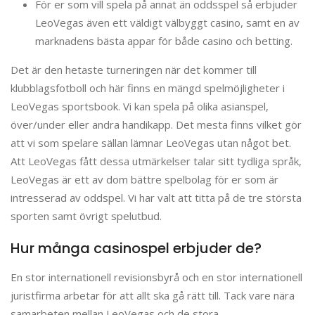
För er som vill spela på annat än oddsspel så erbjuder
LeoVegas även ett väldigt välbyggt casino, samt en av
marknadens bästa appar för både casino och betting.
Det är den hetaste turneringen när det kommer till
klubblagsfotboll och här finns en mängd spelmöjligheter i
LeoVegas sportsbook. Vi kan spela på olika asianspel,
över/under eller andra handikapp. Det mesta finns vilket gör
att vi som spelare sällan lämnar LeoVegas utan något bet.
Att LeoVegas fått dessa utmärkelser talar sitt tydliga språk,
LeoVegas är ett av dom bättre spelbolag för er som är
intresserad av oddspel. Vi har valt att titta på de tre största
sporten samt övrigt spelutbud.
Hur många casinospel erbjuder de?
En stor internationell revisionsbyrå och en stor internationell
juristfirma arbetar för att allt ska gå rätt till. Tack vare nära
samarbeten mellan LeoVegas och de stora