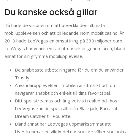
Du kanske också gillar
Då hade de visionen om att utveckla den ultimata
mobilupplevelsen och att bli ledande inom mobilt casino. År
2018 hade LeoVegas en omsättning på 330 miljoner euro.
LeoVegas har vunnit en rad utmärkelser genom åren, bland
annat för sin grymma mobilupplevelse.
De snabbaste utbetalningarna får du om du använder
Trustly.
Användarupplevelsen i mobilen är utmärkt och du
navigerar snabbt och enkelt till dina favoritspel.
Ditt spel streamas och är givetvis i realtid och hos
LeoVegas kan du spela allt från Blackjack, Baccarat,
Dream Catcher till Roulette.
Bland annat har LeoVegas uppmärksammat att
Livestream är en viktig del när spelare väljer spelbolag