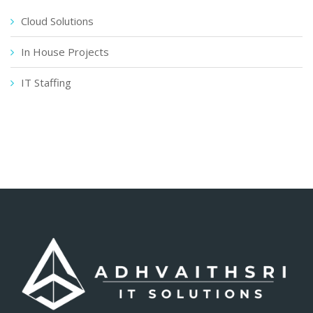
Cloud Solutions
In House Projects
IT Staffing