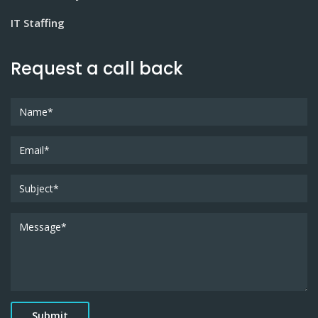
IT Staffing
Request a call back