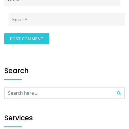
Search
Services