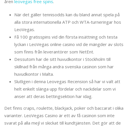
åren
leovegas free spins
.
När det gäller tennisodds kan du bland annat spela på
alla stora internationella ATP och WTA-turneringar hos
LeoVegas.
Få 100 gratisspins vid din första insättning och testa
lyckan i LeoVegas online casino vid de mängder av slots
som finns från leverantörer som NetEnt.
Dessutom har de sitt huvudkontor i Stockholm till
skillnad från många andra svenska casinon som har
huvudkontor i Malta.
Slutligen i denna Leovegas Recension så har vi valt att
helt enkelt slänga upp fördelar och nackdelar som vi
anser att deras bettingsektion har idag.
Det finns craps, roulette, blackjack, poker och baccarat i olika
varianter. LeoVegas Casino är ett av få casinon som inte
svarat på alla mejl vi skickat till kundtjänsten. Det gör att de