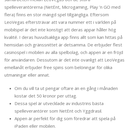
spelleverantörerna (NetEnt, Microgaming, Play ’n GO med
flera) finns en stor mängd spel tillgängliga. Eftersom
LeoVegas eftersträvar att vara nummer ett i världen på
mobilspel är det inte konstigt att deras appar håller hög
kvalité. I deras huvudsakliga app finns allt som kan hittas på
hemsidan och gränssnittet är detsamma. De erbjuder flest
casinospel i mobilen av alla spelbolag, och appen är en fröjd
för användaren. Dessutom är det inte ovanligt att LeoVegas
emellanåt erbjuder free spins som belöningar för olika
utmaningar eller annat.
Om du vill ta ut pengar oftare än en gång i månaden
kostar det 50 kronor per uttag.
Dessa spel är utvecklade av industrins bästa
spelleverantörer som NetEnt och Yggdrasil.
Appen är perfekt för dig som föredrar att spela på
iPaden eller mobilen.