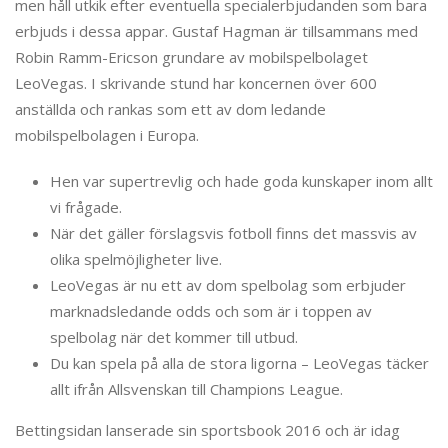
men håll utkik efter eventuella specialerbjudanden som bara
erbjuds i dessa appar. Gustaf Hagman är tillsammans med
Robin Ramm-Ericson grundare av mobilspelbolaget
LeoVegas. I skrivande stund har koncernen över 600
anställda och rankas som ett av dom ledande
mobilspelbolagen i Europa.
Hen var supertrevlig och hade goda kunskaper inom allt
vi frågade.
När det gäller förslagsvis fotboll finns det massvis av
olika spelmöjligheter live.
LeoVegas är nu ett av dom spelbolag som erbjuder
marknadsledande odds och som är i toppen av
spelbolag när det kommer till utbud.
Du kan spela på alla de stora ligorna – LeoVegas täcker
allt ifrån Allsvenskan till Champions League.
Bettingsidan lanserade sin sportsbook 2016 och är idag