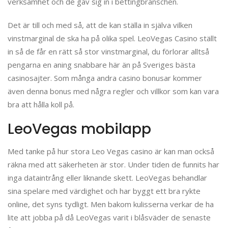
verksamhet och de gav sig in i bettingbranschen.
Det är till och med så, att de kan ställa in själva vilken
vinstmarginal de ska ha på olika spel. LeoVegas Casino ställt
in så de får en rätt så stor vinstmarginal, du förlorar alltså
pengarna en aning snabbare här än på Sveriges bästa
casinosajter. Som många andra casino bonusar kommer
även denna bonus med några regler och villkor som kan vara
bra att hålla koll på.
LeoVegas mobilapp
Med tanke på hur stora Leo Vegas casino är kan man också
räkna med att säkerheten är stor. Under tiden de funnits har
inga dataintrång eller liknande skett. LeoVegas behandlar
sina spelare med värdighet och har byggt ett bra rykte
online, det syns tydligt. Men bakom kulisserna verkar de ha
lite att jobba på då LeoVegas varit i blåsväder de senaste