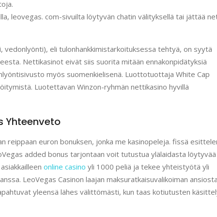
toja.
a, leovegas. com-sivuilta löytyvän chatin välityksellä tai jättää ne
 vedonlyönti), eli tulonhankkimistarkoituksessa tehtyä, on syytä
heesta. Nettikasinot eivät siis suorita mitään ennakonpidätyksiä
donlyöntisivusto myös suomenkielisenä. Luottotuottaja White Cap
öitymistä. Luotettavan Winzon-ryhmän nettikasino hyvillä
s Yhteenveto
aan reippaan euron bonuksen, jonka me kasinopeleja. fissä esitte
eoVegas added bonus tarjontaan voit tutustua ylälaidasta löytyvää
 asiakkailleen
online casino
yli 1000 peliä ja tekee yhteistyötä yli
anssa. LeoVegas Casinon laajan maksuratkaisuvalikoiman ansiost
tapahtuvat yleensä lähes välittömästi, kun taas kotiutusten käsitte