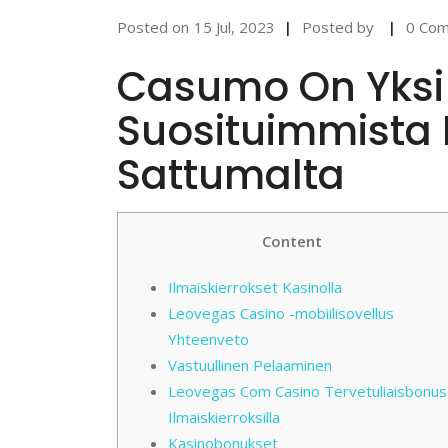
Posted on
15 Jul, 2023
Posted by
0 Co
Casumo On Yksi
Suosituimmista I
Sattumalta
Content
Ilmaiskierrokset Kasinolla
Leovegas Casino -mobiilisovellus
Yhteenveto
Vastuullinen Pelaaminen
Lеоvеgаs Соm Саsіnо Tеrvеtulіаіsbоnus
Іlmаіskіеrrоksіllа
Kasinobonukset