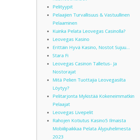
Pelityypit
Pelaajien Turvallisuus & Vastuullinen
Pelaaminen
Kuinka Pelata Leovegas Casinolla?
Leovegas Kasino
Erittäin Hyvä Kasino, Nostot Sujuu…
Stara Fi
Leovegas Casinon Talletus- Ja
Nostorajat
Mitä Pelien Tuottajia Leovegasilta
Löytyy?
Pelitarjonta Mykistää Kokeneimmatkin
Pelaajat
Leovegas Livepelit
Rahojen Kotiutus Kasino5 Ilmaista
Mobiilipaikkaa Pelata Älypuhelimesta
2023