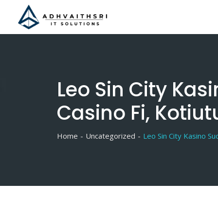
Skip
to
content
Leo Sin City Ka
Casino Fi, Kotiu
Home
Uncategorized
Leo Sin City Kasino S