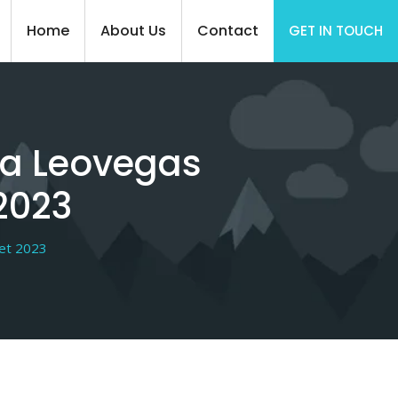
Home
About Us
Contact
GET IN TOUCH
ia Leovegas
 2023
set 2023