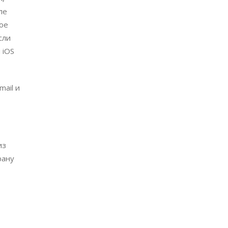
ле
ное
сли
 iOS
mail и
из
рану