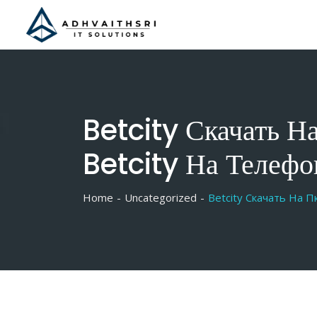
Skip
to
content
Betcity Скачать Н
Betcity На Телеф
Home
Uncategorized
Betcity Скачать На 