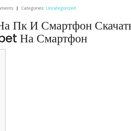
mments
Categories:
Uncategorized
На Пк И Смартфон Скачат
bet На Смартфон