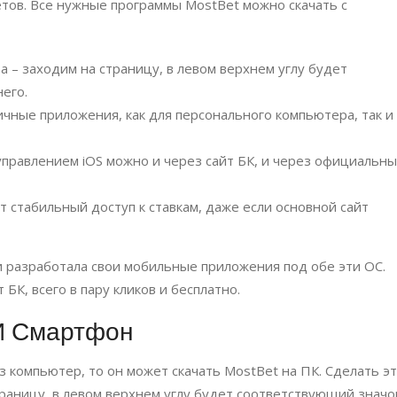
етов. Все нужные программы MostBet можно скачать с
а – заходим на страницу, в левом верхнем углу будет
его.
чные приложения, как для персонального компьютера, так и
управлением iOS можно и через сайт БК, и через официальн
т стабильный доступ к ставкам, даже если основной сайт
и разработала свои мобильные приложения под обе эти ОС.
БК, всего в пару кликов и бесплатно.
И Смартфон
з компьютер, то он может скачать MostBet на ПК. Сделать э
раницу, в левом верхнем углу будет соответствующий значо