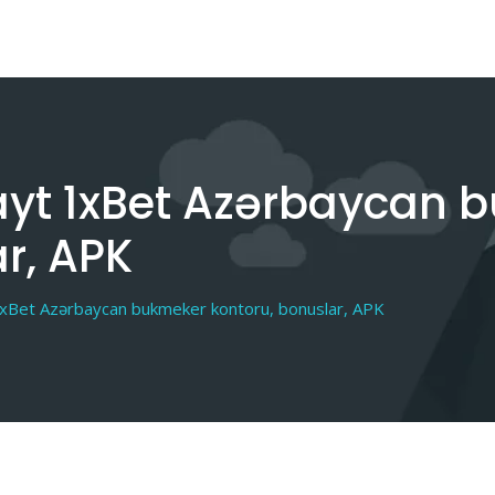
sayt 1xBet Azərbaycan 
r, APK
1xBet Azərbaycan bukmeker kontoru, bonuslar, APK