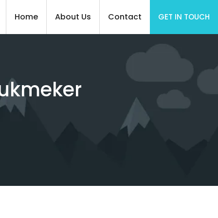
Home
About Us
Contact
GET IN TOUCH
bukmeker