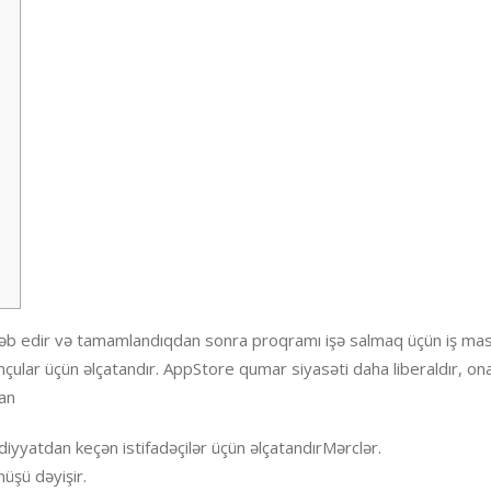
ələb edir və tamamlandıqdan sonra proqramı işə salmaq üçün iş ma
nçular üçün əlçatandır. AppStore qumar siyasəti daha liberaldır, on
an
iyyatdan keçən istifadəçilər üçün əlçatandırMərclər.
nüşü dəyişir.