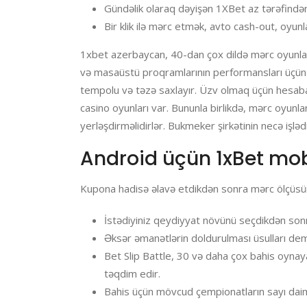
Gündəlik olaraq dəyişən 1XBet az tərəfində
Bir klik ilə mərc etmək, avto cash-out, oyun
1xbet azerbaycan, 40-dan çox dildə mərc oyunlari
və masaüstü proqramlarının performansları üçün ya
tempolu və təzə saxlayır. Üzv olmaq üçün hesaba p
casino oyunları var. Bununla birlikdə, mərc oyunlar
yerləşdirməlidirlər. Bukmeker şirkətinin necə işlə
Android üçün 1xBet mob
Kupona hadisə əlavə etdikdən sonra mərc ölçüsün
İstədiyiniz qeydiyyat növünü seçdikdən sonr
Əksər əmanətlərin doldurulması üsulları dem
Bet Slip Battle, 30 və daha çox bahis oyna
təqdim edir.
Bahis üçün mövcud çempionatların sayı daim