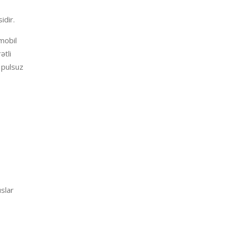
idir.
mobil
ətli
 pulsuz
slar