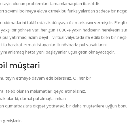
n təyin olunan problemləri tamamlamaqdan ibarətdir.
ları sevimli bölməyə əlavə etmək bu funksiyalardan sadəcə bir neçəs
 xidmətlərini təklif edərək dünyaya öz markasını vermişdir. Fərqli 
xşı bir şöhrəti var, hər gün 1000-ə yaxın hadisənin hərəkətini sür
ul yatırmaq lazım deyil – virtual valyutada ifa edilə bilən bir neçə
i ilə hərəkət etmək istəyənlər ilk növbədə pul vəsaitlərini
diyini anlamaq hətta yeni başlayanlar üçün çətin olmayacaqdır.
il müştəri
ü təyin etməyə davam edə bilərsiniz. O, hər bir
a, tələb olunan məlumatları qeyd etməlisiniz.
ək olar ki, dərhal pul almağa imkan
yan qumarbazlara diqqət yetirərək, bir daha müştərilərə uyğun bonu
 genişlənir.