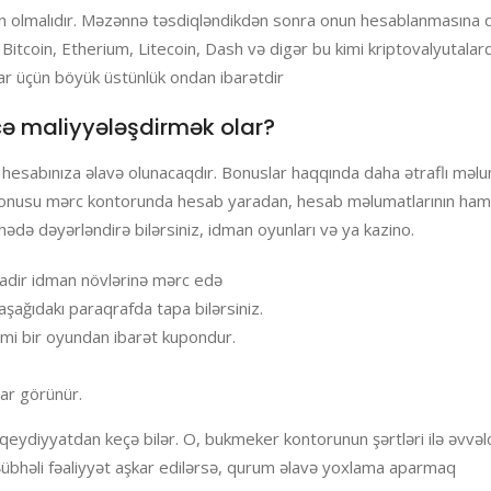
ğun olmalıdır. Məzənnə təsdiqləndikdən sonra onun hesablanmasına 
Bitcoin, Etherium, Litecoin, Dash və digər bu kimi kriptovalyutalar
lar üçün böyük üstünlük ondan ibarətdir
ə maliyyələşdirmək olar?
sabınıza əlavə olunacaqdır. Bonuslar haqqında daha ətraflı məlu
n bonusu mərc kontorunda hesab yaradan, hesab məlumatlarının hamı
ahədə dəyərləndirə bilərsiniz, idman oyunları və ya kazino.
 nadir idman növlərinə mərc edə
şağıdakı paraqrafda tapa bilərsiniz.
mi bir oyundan ibarət kupondur.
ar görünür.
eydiyyatdan keçə bilər. O, bukmeker kontorunun şərtləri ilə əvvə
 Şübhəli fəaliyyət aşkar edilərsə, qurum əlavə yoxlama aparmaq