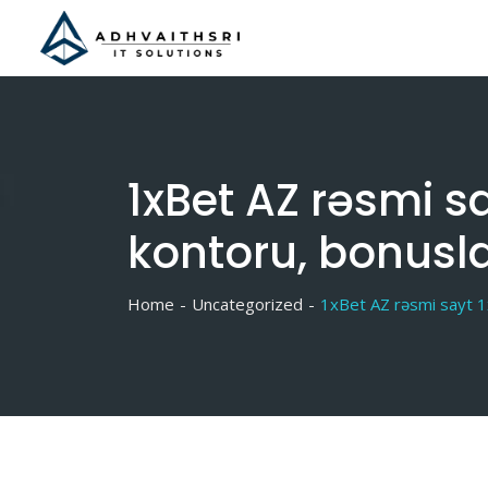
Skip
to
content
1xBet AZ rəsmi 
kontoru, bonusla
Home
Uncategorized
1xBet AZ rəsmi sayt 