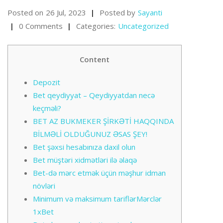
Posted on
26 Jul, 2023
Posted by
Sayanti
0 Comments
Categories:
Uncategorized
Content
Depozit
Bet qeydiyyat – Qeydiyyatdan necə
keçməli?
BET AZ BUKMEKER ŞİRKƏTİ HAQQINDA
BİLMƏLİ OLDUĞUNUZ ƏSAS ŞEY!
Bet şəxsi hesabınıza daxil olun
Bet müştəri xidmətləri ilə əlaqə
Bet-də mərc etmək üçün məşhur idman
növləri
Minimum və maksimum tariflərMərclər
1xBet