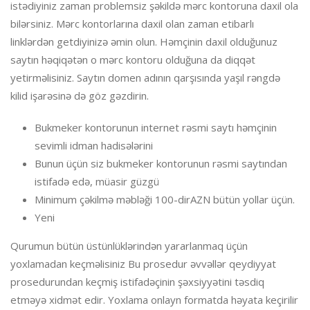
istədiyiniz zaman problemsiz şəkildə mərc kontoruna daxil ola
bilərsiniz. Mərc kontorlarına daxil olan zaman etibarlı
linklərdən getdiyinizə əmin olun. Həmçinin daxil olduğunuz
saytın həqiqətən o mərc kontoru olduğuna da diqqət
yetirməlisiniz. Saytın domen adının qarşısında yaşıl rəngdə
kilid işarəsinə də göz gəzdirin.
Bukmeker kontorunun internet rəsmi saytı həmçinin
sevimli idman hadisələrini
Bunun üçün siz bukmeker kontorunun rəsmi saytından
istifadə edə, müasir güzgü
Minimum çəkilmə məbləği 100-dirAZN bütün yollar üçün.
Yeni
Qurumun bütün üstünlüklərindən yararlanmaq üçün
yoxlamadan keçməlisiniz Bu prosedur əvvəllər qeydiyyat
prosedurundan keçmiş istifadəçinin şəxsiyyətini təsdiq
etməyə xidmət edir. Yoxlama onlayn formatda həyata keçirilir