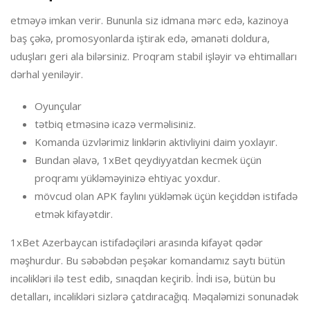
etməyə imkan verir. Bununla siz idmana mərc edə, kazinoya
baş çəkə, promosyonlarda iştirak edə, əmanəti doldura,
uduşları geri ala bilərsiniz. Proqram stabil işləyir və ehtimalları
dərhal yeniləyir.
Oyunçular
tətbiq etməsinə icazə verməlisiniz.
Komanda üzvlərimiz linklərin aktivliyini daim yoxlayır.
Bundan əlavə, 1xBet qeydiyyatdan kecmek üçün
proqramı yükləməyinizə ehtiyac yoxdur.
mövcud olan APK faylını yükləmək üçün keçiddən istifadə
etmək kifayətdir.
1xBet Azerbaycan istifadəçiləri arasında kifayət qədər
məşhurdur. Bu səbəbdən peşəkar komandamız saytı bütün
incəlikləri ilə test edib, sınaqdan keçirib. İndi isə, bütün bu
detalları, incəlikləri sizlərə çatdıracağıq. Məqaləmizi sonunadək