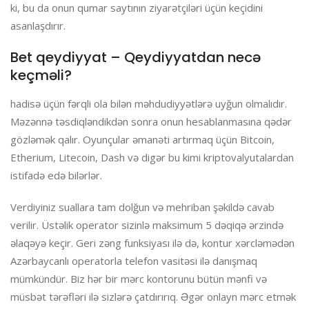
ki, bu da onun qumar saytının ziyarətçiləri üçün keçidini
asanlaşdırır.
Bet qeydiyyat – Qeydiyyatdan necə
keçməli?
hadisə üçün fərqli ola bilən məhdudiyyətlərə uyğun olmalıdır.
Məzənnə təsdiqləndikdən sonra onun hesablanmasına qədər
gözləmək qalır. Oyunçular əmanəti artırmaq üçün Bitcoin,
Etherium, Litecoin, Dash və digər bu kimi kriptovalyutalardan
istifadə edə bilərlər.
Verdiyiniz suallara tam dolğun və mehriban şəkildə cavab
verilir. Üstəlik operator sizinlə maksimum 5 dəqiqə ərzində
əlaqəyə keçir. Geri zəng funksiyası ilə də, kontur xərcləmədən
Azərbaycanlı operatorla telefon vasitəsi ilə danışmaq
mümkündür. Biz hər bir mərc kontorunu bütün mənfi və
müsbət tərəfləri ilə sizlərə çatdırırıq. Əgər onlayn mərc etmək