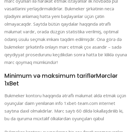
mərc oyunlari ilə hərəkət etmək istəyənlər ilk növbədə pul
vəsaitlərini yerləşdirməlidirlər. Bukmeker şirkətinin necə
işlədiyini anlamaq hətta yeni başlayanlar üçün çətin
olmayacaqdır. Saytda bütün qaydalar haqqında ətraflı
məlumat vardır, orada düzgün statistika verilmiş, optimal
ödəniş üsulu seçmək imkanı təqdim edilmişdir. Ona görə də
bukmeker şirkətinfə onlayn mərc etmək çox asandır – sadə
qeydiyyat prosedurunu keçdikdən sonra hətta bir kliklə oyuna
mərc qoymaq mümkündür!
Minimum və maksimum tariflərMərclər
1xBet
Bukmeker kontoru haqqında ətraflı məlumat əldə etmək üçün
oyunçular daim yenilənən info 1xbet-team.com internet
saytına daxil olmalıdırlar. Mərc saytı 60 dildə lokallaşdırılıb ki,
bu da quruma müxtəlif ölkələrdən oyunçuları qəbul