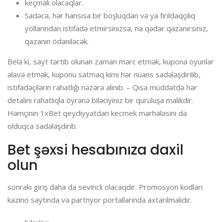
keçməli olacaqlar.
Sadəcə, hər hansısa bir boşluqdan və ya fırıldaqçılıq
yollarından istifadə etmirsinizsə, nə qədər qazanırsınız,
qazanın ödəniləcək.
Belə ki, sayt tərtib olunan zaman mərc etmək, kupona oyunlar
əlavə etmək, kuponu satmaq kimi hər nüans sadələşdirilib,
istifadəçilərin rahatlığı nəzərə alınıb. – Qısa müddətdə hər
detalını rahatlıqla öyrənə biləciyiniz bir quruluşa malikdir.
Həmçinin 1xBet qeydiyyatdan kecmek mərhələsini də
olduqca sadələşdirib.
Bet şəxsi hesabınıza daxil
olun
sonrakı giriş daha da sevincli olacaqdır. Promosyon kodları
kazino saytında və partnyor portallarında axtarılmalıdır.