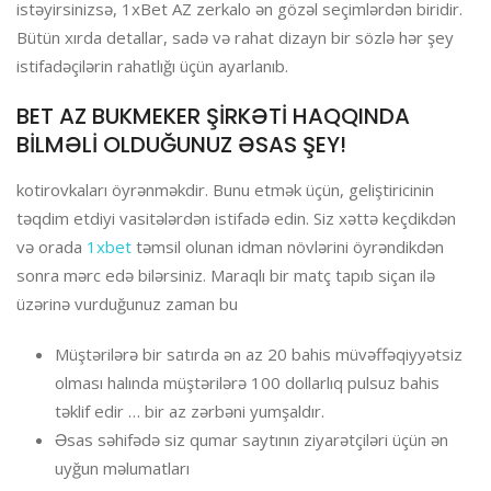
istəyirsinizsə, 1xBet AZ zerkalo ən gözəl seçimlərdən biridir.
Bütün xırda detallar, sadə və rahat dizayn bir sözlə hər şey
istifadəçilərin rahatlığı üçün ayarlanıb.
BET AZ BUKMEKER ŞİRKƏTİ HAQQINDA
BİLMƏLİ OLDUĞUNUZ ƏSAS ŞEY!
kotirovkaları öyrənməkdir. Bunu etmək üçün, geliştiricinin
təqdim etdiyi vasitələrdən istifadə edin. Siz xəttə keçdikdən
və orada
1xbet
təmsil olunan idman növlərini öyrəndikdən
sonra mərc edə bilərsiniz. Maraqlı bir matç tapıb siçan ilə
üzərinə vurduğunuz zaman bu
Müştərilərə bir satırda ən az 20 bahis müvəffəqiyyətsiz
olması halında müştərilərə 100 dollarlıq pulsuz bahis
təklif edir … bir az zərbəni yumşaldır.
Əsas səhifədə siz qumar saytının ziyarətçiləri üçün ən
uyğun məlumatları