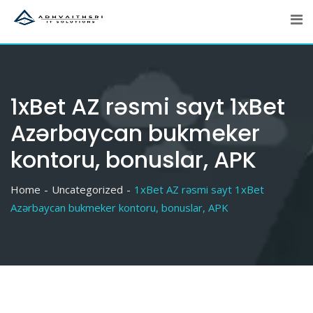
Skip
to
content
1xBet AZ rəsmi sayt 1xBet
Azərbaycan bukmeker
kontoru, bonuslar, APK
Home
Uncategorized
1xBet AZ rəsmi sayt 1xBet
Azərbaycan bukmeker kontoru, bonuslar, APK