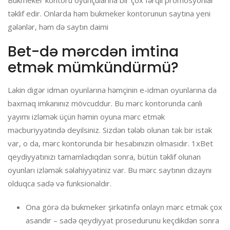
Bukmeker kontoru oyunçularına bir çox fərqli promosyonlar
təklif edir. Onlarda həm bukmeker kontorunun saytına yeni
gələnlər, həm də saytın daimi
Bet-də mərcdən imtina
etmək mümkündürmü?
Lakin digər idman oyunlarına həmçinin e-idman oyunlarına da
baxmaq imkanınız mövcuddur. Bu mərc kontorunda canlı
yayımı izləmək üçün həmin oyuna mərc etmək
məcburiyyətində deyilsiniz. Sizdən tələb olunan tək bir istək
var, o da, mərc kontorunda bir hesabınızın olmasıdır. 1xBet
qeydiyyatınızı tamamladıqdan sonra, bütün təklif olunan
oyunları izləmək səlahiyyətiniz var. Bu mərc saytının dizaynı
olduqca sadə və funksionaldır.
Ona görə də bukmeker şirkətinfə onlayn mərc etmək çox
asandır – sadə qeydiyyat prosedurunu keçdikdən sonra