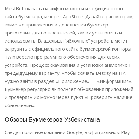
MostBet скачать на айфон можно и из официального
сайта букмекера, и через AppStore. Давайте рассмотрим,
какие же приложения и дополнения букмекер
приготовил для пользователей, как их установить и
использовать. Владельцы “яблочных” устройств могут
загрузить с официального сайта букмекерской конторы
1Win версию программного обеспечения для своих
устройств. Процесс скачивания и установки аналогичен
предыдущему варианту. Чтобы скачать Betcity на ПК,
нужно зайти в раздел «Приложение» — «Информация».
Букмекер регулярно выполняет обновления приложений
и проверять их можно через пункт «Проверить наличие
обновлений».
Обзоры Букмекеров Узбекистана
Следуя политике компании Google, в официальном Play