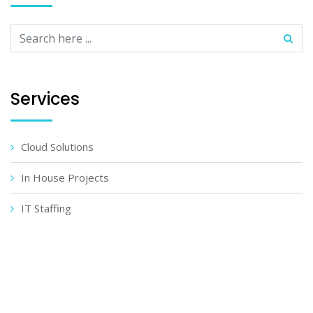
Services
Cloud Solutions
In House Projects
IT Staffing