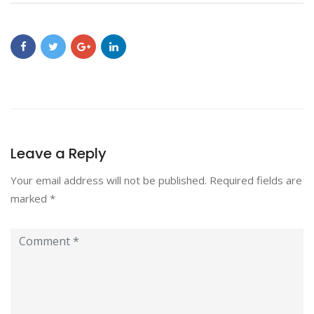
Leave a Reply
Your email address will not be published.
Required fields are
marked
*