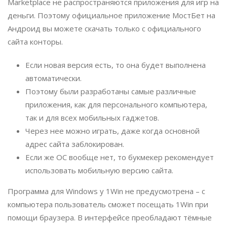
Marketplace не распространяются приложения для игр на
деньги. Поэтому официальное приложение МостБет на
Андроид вы можете скачать только с официального
сайта конторы.
Если новая версия есть, то она будет выполнена
автоматически.
Поэтому были разработаны самые различные
приложения, как для персонального компьютера,
так и для всех мобильных гаджетов.
Через нее можно играть, даже когда основной
адрес сайта заблокирован.
Если же ОС вообще нет, то букмекер рекомендует
использовать мобильную версию сайта.
Программа для Windows у 1Win не предусмотрена – с
компьютера пользователь сможет посещать 1Win при
помощи браузера. В интерфейсе преобладают тёмные