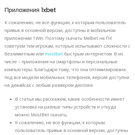
Приложения 1xbet
К сожалению, не все функции, к которым пользователь
привык в основной версии, доступны в мобильном
приложении 1Win. Поэтому скачать Melbet на ПК
советуем тем игрокам, которые испытывают сложности с
безлимитным или
mostbet
быстрым интернетом. В их
числе – приложения на смартфоны и персональные
компьютеры. Благодаря тому, что она оптимизирована
под все модели мобильных телефонов, версия доступна
на девайсах с любым размером дисплея.
В статье мы расскажем, какие особенности имеет
установка на разные типы устройств и откуда
можно MostBet скачать.
К сожалению, не все функции, к которым
пользователь привык в основной версии, доступны