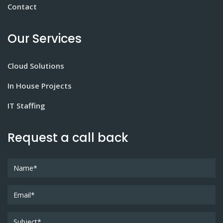
Contact
Our Services
Cloud Solutions
In House Projects
IT Staffing
Request a call back