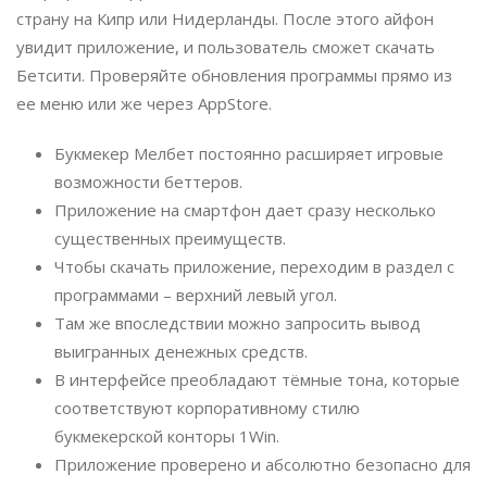
страну на Кипр или Нидерланды. После этого айфон
увидит приложение, и пользователь сможет скачать
Бетсити. Проверяйте обновления программы прямо из
ее меню или же через AppStore.
Букмекер Мелбет постоянно расширяет игровые
возможности беттеров.
Приложение на смартфон дает сразу несколько
существенных преимуществ.
Чтобы скачать приложение, переходим в раздел с
программами – верхний левый угол.
Там же впоследствии можно запросить вывод
выигранных денежных средств.
В интерфейсе преобладают тёмные тона, которые
соответствуют корпоративному стилю
букмекерской конторы 1Win.
Приложение проверено и абсолютно безопасно для