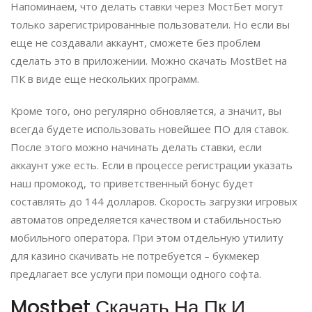
Напоминаем, что делать ставки через МостБет могут
только зарегистрированные пользователи. Но если вы
еще не создавали аккаунт, сможете без проблем
сделать это в приложении. Можно скачать MostBet на
ПК в виде еще нескольких программ.
Кроме того, оно регулярно обновляется, а значит, вы
всегда будете использовать новейшее ПО для ставок.
После этого можно начинать делать ставки, если
аккаунт уже есть. Если в процессе регистрации указать
наш промокод, то приветственный бонус будет
составлять до 144 долларов. Скорость загрузки игровых
автоматов определяется качеством и стабильностью
мобильного оператора. При этом отдельную утилиту
для казино скачивать не потребуется – букмекер
предлагает все услуги при помощи одного софта.
Mostbet Скачать На Пк И