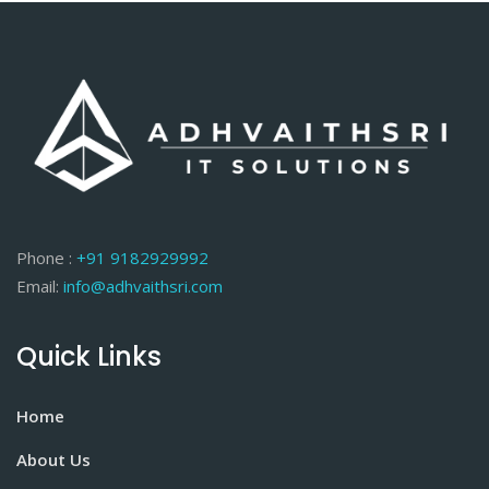
Phone :
+91 9182929992
Email:
info@adhvaithsri.com
Quick Links
Home
About Us