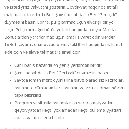
və istədiyiniz valyutanı göstərin.Qeydiyyat haqqında ətraflı
məlumat əldə edin 1xBet. Şəxsi hesabda 1xBet “Geri çək”
düyməsini basın. Sonra, pul çıxarmaq üçün əlverişli bir yol
seçin.Pul çıxarmağın bütün yolları haqqında oxuyunMərclər.
Bonuslardan yararlanmaq üçün icmalı ziyarət edinMərclər
1xBet saytımızda,mövcud bonus təklifləri haqqında məlumat
əldə edin və əlavə təlimatlara əməl edin.
Canlı bahis bazarda ən geniş yerlərdən biridir.
Şəxsi hesabda 1xBet “Geri çək” düyməsini basın.
Saytda idman mərc oyunlarına əlavə olaraq siz kazinolar,
oyunlar, o cümlədən kart oyunları və virtual idman növləri
tapa bilərsiniz.
Proqram vasitəsilə oyunçular ən vacib əməliyyatları –
qeydiyyatdan keçə, yoxlamadan keçə, pul əməliyyatları
apara və mərc edə bilərlər.