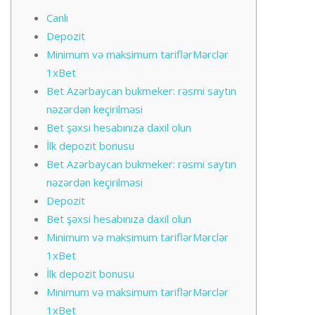
Canlı
Depozit
Minimum və maksimum tariflərMərclər
1xBet
Bet Azərbaycan bukmeker: rəsmi saytın
nəzərdən keçirilməsi
Bet şəxsi hesabınıza daxil olun
İlk depozit bonusu
Bet Azərbaycan bukmeker: rəsmi saytın
nəzərdən keçirilməsi
Depozit
Bet şəxsi hesabınıza daxil olun
Minimum və maksimum tariflərMərclər
1xBet
İlk depozit bonusu
Minimum və maksimum tariflərMərclər
1xBet