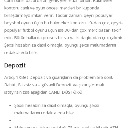
Canlı bahis bazarda ən geniş yerlərdən biridir. Bukmeker
kontoru canlı və oyun öncəsi mərcləri bir kuponda
birləşdirməyə imkan verir. Tədbir zamanı qeyri-populyar
beysbol oyunu üçün bu bukmeker kontoru 10-dan çox, qeyri-
populyar futbol oyunu üçün isə 30-dan çox mərc bazarı təklif
edir. Bütün hallarda proses bir və ya iki dəqiqədən çox çəkmir.
Şəxsi hesabınıza daxil olmaqla, oyunçu şəxsi məlumatlarını
redaktə edə bilər.
Depozit
Artıq, 1XBet Depozit və çıxarışların da problemlərə son!.
Rahat, Faizsiz və – güvənli Depozit və çıxarış etmək
istəyirsinizsə aşağıdan CANLI DƏSTƏKƏ
Şəxsi hesabınıza daxil olmaqla, oyunçu şəxsi
məlumatlarını redaktə edə bilər.
Maksimum çəkilmə məbləği 75 min rubl təşkil edir.AZN