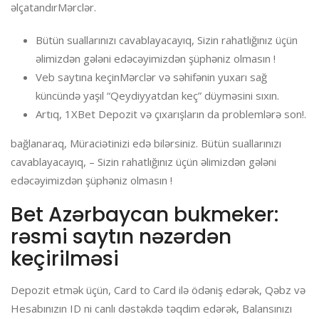
əlçatandırMərclər.
Bütün suallarınızı cavablayacayıq, Sizin rahatlığınız üçün
əlimizdən gələni edəcəyimizdən şüphəniz olmasın !
Veb saytına keçinMərclər və səhifənin yuxarı sağ
küncündə yaşıl “Qeydiyyatdan keç” düyməsini sıxın.
Artıq, 1XBet Depozit və çıxarışların da problemlərə son!.
bağlanaraq, Müraciətinizi edə bilərsiniz. Bütün suallarınızı
cavablayacayıq, – Sizin rahatlığınız üçün əlimizdən gələni
edəcəyimizdən şüphəniz olmasın !
Bet Azərbaycan bukmeker:
rəsmi saytın nəzərdən
keçirilməsi
Depozit etmək üçün, Card to Card ilə ödəniş edərək, Qəbz və
Hesabınızın ID ni canlı dəstəkdə təqdim edərək, Balansınızı