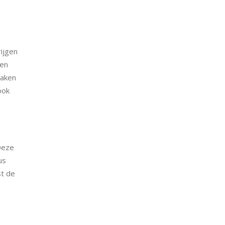
ijgen
ken
maken
ook
Deze
us
st de