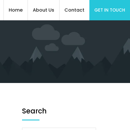
Home
About Us
Contact
GET IN TOUCH
Search