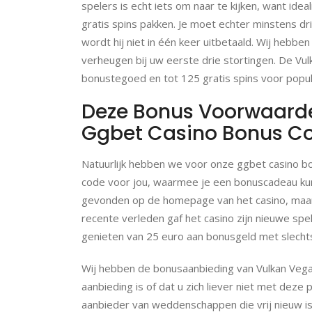
spelers is echt iets om naar te kijken, want ideal
gratis spins pakken. Je moet echter minstens d
wordt hij niet in één keer uitbetaald. Wij hebb
verheugen bij uw eerste drie stortingen. De Vu
bonustegoed en tot 125 gratis spins voor popula
Deze Bonus Voorwaarde
Ggbet Casino Bonus C
Natuurlijk hebben we voor onze ggbet casino b
code voor jou, waarmee je een bonuscadeau kun
gevonden op de homepage van het casino, maar 
recente verleden gaf het casino zijn nieuwe spe
genieten van 25 euro aan bonusgeld met slecht
Wij hebben de bonusaanbieding van Vulkan Vegas
aanbieding is of dat u zich liever niet met dez
aanbieder van weddenschappen die vrij nieuw is