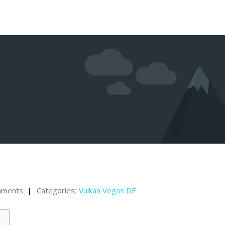
mments
Categories:
Vulkan Vegas DE