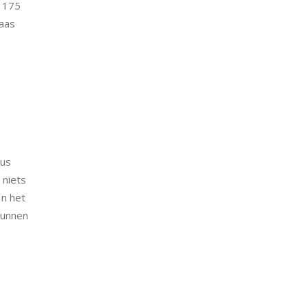
 175
laas
nus
 niets
In het
kunnen