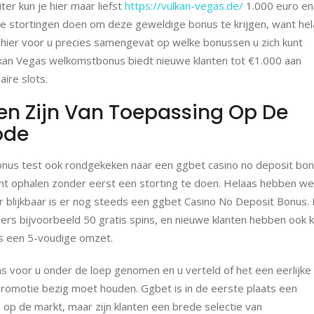
iter kun je hier maar liefst
https://vulkan-vegas.de/
1.000 euro en
rie stortingen doen om deze geweldige bonus te krijgen, want he
en hier voor u precies samengevat op welke bonussen u zich kunt
lkan Vegas welkomstbonus biedt nieuwe klanten tot €1.000 aan
ire slots.
n Zijn Van Toepassing Op De
ode
onus test ook rondgekeken naar een ggbet casino no deposit bo
t ophalen zonder eerst een storting te doen. Helaas hebben we
blijkbaar is er nog steeds een ggbet Casino No Deposit Bonus. 
lers bijvoorbeeld 50 gratis spins, en nieuwe klanten hebben ook 
s een 5-voudige omzet.
 voor u onder de loep genomen en u verteld of het een eerlijke
e promotie bezig moet houden. Ggbet is in de eerste plaats een
 op de markt, maar zijn klanten een brede selectie van