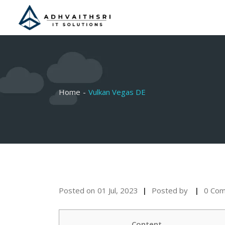
Skip
to
content
Home
Vulkan Vegas DE
Posted on
01 Jul, 2023
Posted by
0 Co
Content