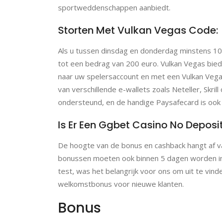
sportweddenschappen aanbiedt.
Storten Met Vulkan Vegas Code:
Als u tussen dinsdag en donderdag minstens 10
tot een bedrag van 200 euro. Vulkan Vegas bie
naar uw spelersaccount en met een Vulkan Vegas
van verschillende e-wallets zoals Neteller, Skri
ondersteund, en de handige Paysafecard is ook in
Is Er Een Ggbet Casino No Deposi
De hoogte van de bonus en cashback hangt af v
bonussen moeten ook binnen 5 dagen worden i
test, was het belangrijk voor ons om uit te vind
welkomstbonus voor nieuwe klanten.
Bonus