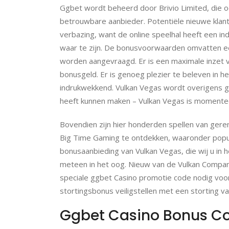
Ggbet wordt beheerd door Brivio Limited, die 
betrouwbare aanbieder. Potentiële nieuwe klante
verbazing, want de online speelhal heeft een i
waar te zijn. De bonusvoorwaarden omvatten e
worden aangevraagd. Er is een maximale inzet 
bonusgeld. Er is genoeg plezier te beleven in h
indrukwekkend. Vulkan Vegas wordt overigens ge
heeft kunnen maken – Vulkan Vegas is momentee
Bovendien zijn hier honderden spellen van ger
Big Time Gaming te ontdekken, waaronder popula
bonusaanbieding van Vulkan Vegas, die wij u in 
meteen in het oog. Nieuw van de Vulkan Company 
speciale ggbet Casino promotie code nodig voor
stortingsbonus veiligstellen met een storting va
Ggbet Casino Bonus Co