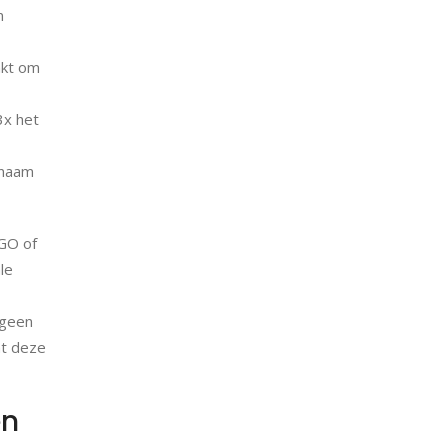
n
nkt om
3x het
 naam
 GO of
le
 geen
nt deze
en