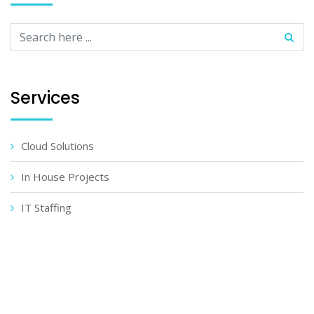
Services
Cloud Solutions
In House Projects
IT Staffing