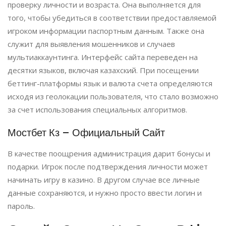
проверку личности и возраста. Она выполняется для
того, чтобы убедиться в соответствии предоставляемой
игроком информации паспортным данным. Также она
служит для выявления мошенников и случаев
мультиаккаунтинга. Интерфейс сайта переведен на
десятки языков, включая казахский. При посещении
беттинг-платформы язык и валюта счета определяются
исходя из геолокации пользователя, что стало возможно
за счет использования специальных алгоритмов.
Мостбет Кз – Официальный Сайт
В качестве поощрения администрация дарит бонусы и
подарки. Игрок после подтверждения личности может
начинать игру в казино. В другом случае все личные
данные сохраняются, и нужно просто ввести логин и
пароль.