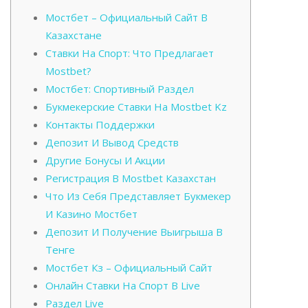
Мостбет – Официальный Сайт В
Казахстане
Ставки На Спорт: Что Предлагает
Mostbet?
Мостбет: Спортивный Раздел
Букмекерские Ставки На Mostbet Kz
Контакты Поддержки
Депозит И Вывод Средств
Другие Бонусы И Акции
Регистрация В Mostbet Казахстан
Что Из Себя Представляет Букмекер
И Казино Мостбет
Депозит И Получение Выигрыша В
Тенге
Мостбет Кз – Официальный Сайт
Онлайн Ставки На Спорт В Live
Раздел Live