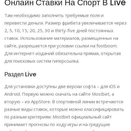
Онлайн Ставки На Спорт В Live
Там необходимо заполнить требуемые поля и
перевести деньги. Размер фрибета увеличивается через
2, 5, 10, 15, 20, 25, 30 и thirty-five дней постоянных
ставок. Использование материалов, размещенных на
сайте, разрешается при условии ссылки на footboom.
Для интернет-изданий обязательна прямая, открытая
для поисковых систем гиперссылка.
Раздел Live
Для установки доступны две версии софта – для iOS и
Android. Первую можно скачать на сайте Mostbet, а
вторую – из AppStore. В спортивной линии встречаются
разные виды ставок, которые можно классифицировать
по разным критериям. Mostbet официальный сайт
принимает прогнозы по ходу игры и на грядущие