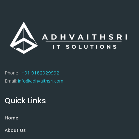
Phone :
+91 9182929992
Email:
info@adhvaithsri.com
Quick Links
Home
About Us