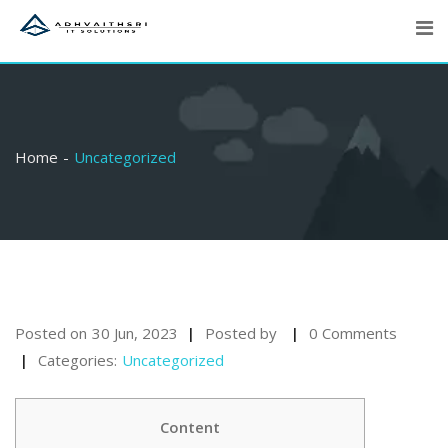
Skip
to
content
Home
Uncategorized
Posted on
30 Jun, 2023
Posted by
0 Comments
Categories:
Uncategorized
Content