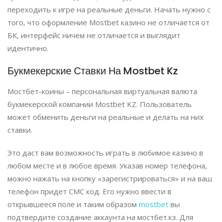
переходить к игре на реальные деньги. Начать нужно с
того, что оформление Mostbet казино не отличается от
БК, интерфейс ничем не отличается и выглядит
идентично.
Букмекерские Ставки На Mostbet Kz
Мостбет-коины – персональная виртуальная валюта
букмекерской компании Mostbet KZ. Пользователь
может обменить деньги на реальные и делать на них
ставки.
Это даст вам возможность играть в любимое казино в
любом месте и в любое время. Указав номер телефона,
можно нажать на кнопку «зарегистрироваться» и на ваш
телефон придет СМС код. Его нужно ввести в
открывшееся поле и таким образом
mostbet
вы
подтвердите создание аккаунта на мостбет.кз. Для