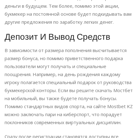
деньги в будущем. Тем более, помимо этой акции,
букмекер на постоянной основе будет подкидывать вам
другие предложения по заработку легких денег.
Депозит И Вывод Средств
В зависимости от размера пополнения высчитывается
размер бонуса, но помимо приветственного подарка
пользователи могут получать и специальные
поощрения. Например, на день рождения каждому
игроку полагается специальный подарок от руководства
букмекерской конторы. Если вы решите скачать Мостбет
на мобильный, вы также будете получать бонусы.
Помимо стандартных видов спорта, на сайте Mostbet KZ
можно заключать пари на киберспорт, что порадует
поклонников современных виртуальных дисциплин.
Сразу после регистрации становятся доступны все