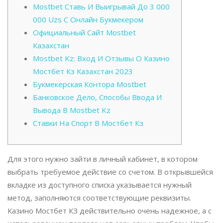
Mostbet Ставь И Выигрывай До 3 000
000 Uzs С Онлайн Букмекером
Официальный Сайт Mostbet
Казахстан
Mostbet Kz: Вход И Отзывы О Казино
Мостбет Кз Казахстан 2023
Букмекерская Контора Mostbet
Банковское Дело, Способы Ввода И
Вывода В Mostbet Kz
Ставки На Спорт В Мостбет Кз
Для этого нужно зайти в личный кабинет, в котором
выбрать требуемое действие со счетом. В открывшейся
вкладке из доступного списка указывается нужный
метод, заполняются соответствующие реквизиты.
Казино Мостбет КЗ действительно очень надежное, а с