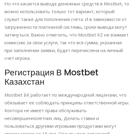
Но что касается вывода денежных средств в Mostbet, то
можно использовать только тот вариант, который
служит также для пополнения счета. И в зависимости от
загруженности платежной системы, сроки вывода могут
затянуться. Важно отметить, что Mostbet KZ не взимает
комиссию за свои услуги, так что вся сумма, указанная
при заполнении заявки, будет перечислена на личный
счет игрока.
Регистрация В Mostbet
Казахстан
Mostbet БК работает по международной лицензии, что
обязывает ее соблюдать принципы ответственной игры.
Контора не имеет права обслуживать
несовершеннолетних лиц. Делать ставки и
пользоваться другими игровыми продуктами могут
игроки строго от 18 лет. Отзывы пользователей