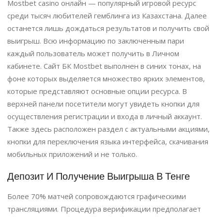
Mostbet casino онлайн — популярный игровой ресурс
среди тысяч любителей гемблинга из Казахстана. Далее
останется лишь дождаться результатов и получить свой
выигрыш. Всю информацию по заключенным пари
каждый пользователь может получить в Личном
кабинете. Сайт БК Mostbet выполнен в синих тонах, на
фоне которых выделяется множество ярких элементов,
которые представляют основные опции ресурса. В
верхней панели посетители могут увидеть кнопки для
осуществления регистрации и входа в личный аккаунт.
Также здесь расположен раздел с актуальными акциями,
кнопки для переключения языка интерфейса, скачивания
мобильных приложений и не только.
Депозит И Получение Выигрыша В Тенге
Более 70% матчей сопровождаются графическими
трансляциями. Процедура верификации предполагает