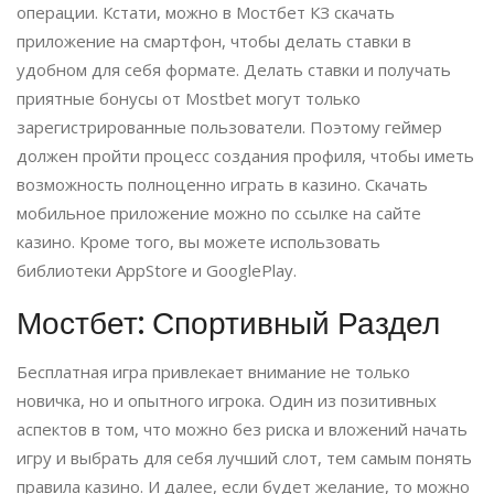
операции. Кстати, можно в Мостбет КЗ скачать
приложение на смартфон, чтобы делать ставки в
удобном для себя формате. Делать ставки и получать
приятные бонусы от Mostbet могут только
зарегистрированные пользователи. Поэтому геймер
должен пройти процесс создания профиля, чтобы иметь
возможность полноценно играть в казино. Скачать
мобильное приложение можно по ссылке на сайте
казино. Кроме того, вы можете использовать
библиотеки AppStore и GooglePlay.
Мостбет: Спортивный Раздел
Бесплатная игра привлекает внимание не только
новичка, но и опытного игрока. Один из позитивных
аспектов в том, что можно без риска и вложений начать
игру и выбрать для себя лучший слот, тем самым понять
правила казино. И далее, если будет желание, то можно