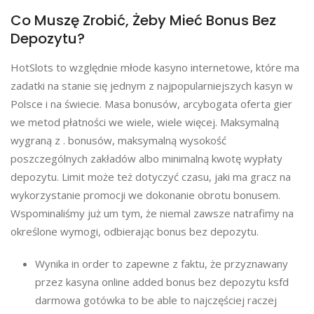
Co Muszę Zrobić, Żeby Mieć Bonus Bez
Depozytu?
HotSlots to względnie młode kasyno internetowe, które ma
zadatki na stanie się jednym z najpopularniejszych kasyn w
Polsce i na świecie. Masa bonusów, arcybogata oferta gier
we metod płatności we wiele, wiele więcej. Maksymalną
wygraną z . bonusów, maksymalną wysokość
poszczególnych zakładów albo minimalną kwotę wypłaty
depozytu. Limit może też dotyczyć czasu, jaki ma gracz na
wykorzystanie promocji we dokonanie obrotu bonusem.
Wspominaliśmy już um tym, że niemal zawsze natrafimy na
określone wymogi, odbierając bonus bez depozytu.
Wynika in order to zapewne z faktu, że przyznawany
przez kasyna online added bonus bez depozytu ksfd
darmowa gotówka to be able to najczęściej raczej