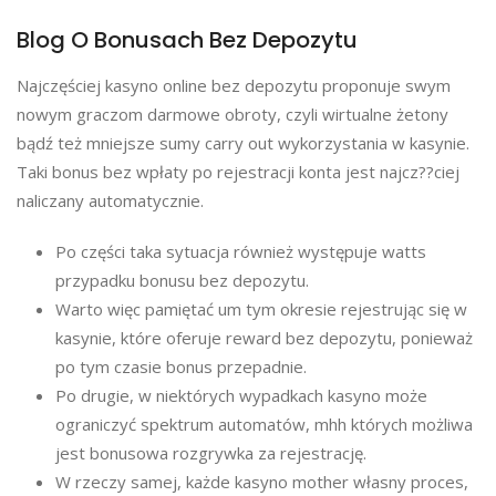
Blog O Bonusach Bez Depozytu
Najczęściej kasyno online bez depozytu proponuje swym
nowym graczom darmowe obroty, czyli wirtualne żetony
bądź też mniejsze sumy carry out wykorzystania w kasynie.
Taki bonus bez wpłaty po rejestracji konta jest najcz??ciej
naliczany automatycznie.
Po części taka sytuacja również występuje watts
przypadku bonusu bez depozytu.
Warto więc pamiętać um tym okresie rejestrując się w
kasynie, które oferuje reward bez depozytu, ponieważ
po tym czasie bonus przepadnie.
Po drugie, w niektórych wypadkach kasyno może
ograniczyć spektrum automatów, mhh których możliwa
jest bonusowa rozgrywka za rejestrację.
W rzeczy samej, każde kasyno mother własny proces,