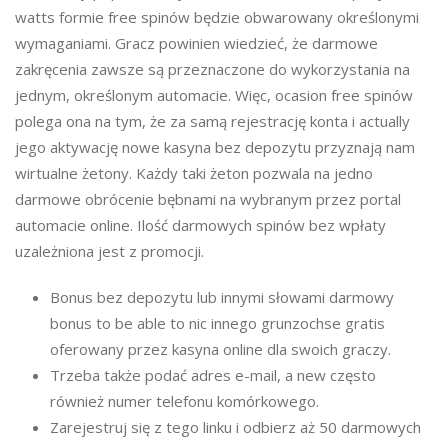
watts formie free spinów będzie obwarowany określonymi
wymaganiami. Gracz powinien wiedzieć, że darmowe
zakręcenia zawsze są przeznaczone do wykorzystania na
jednym, określonym automacie. Więc, ocasion free spinów
polega ona na tym, że za samą rejestrację konta i actually
jego aktywację nowe kasyna bez depozytu przyznają nam
wirtualne żetony. Każdy taki żeton pozwala na jedno
darmowe obrócenie bębnami na wybranym przez portal
automacie online. Ilość darmowych spinów bez wpłaty
uzależniona jest z promocji.
Bonus bez depozytu lub innymi słowami darmowy
bonus to be able to nic innego grunzochse gratis
oferowany przez kasyna online dla swoich graczy.
Trzeba także podać adres e-mail, a new często
również numer telefonu komórkowego.
Zarejestruj się z tego linku i odbierz aż 50 darmowych