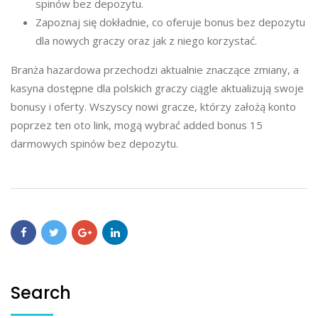
spinów bez depozytu.
Zapoznaj się dokładnie, co oferuje bonus bez depozytu
dla nowych graczy oraz jak z niego korzystać.
Branża hazardowa przechodzi aktualnie znaczące zmiany, a
kasyna dostępne dla polskich graczy ciągle aktualizują swoje
bonusy i oferty. Wszyscy nowi gracze, którzy założą konto
poprzez ten oto link, mogą wybrać added bonus 15
darmowych spinów bez depozytu.
Search