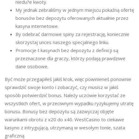
niedu?e kwoty.
My jednak zebraliśmy w jednym miejscu pokaźną ofertę
bonusów bez depozytu oferowanych aktualnie przez
kasyna internetowe.
By odebrać darmowe spiny za rejestrację, koniecznie
skorzystaj unces naszego specjalnego linku.
Promocje t kasynach bez depozytu z definicji są
przeznaczone dla graczy, którzy podają prawdziwe
dane osobowe.
Być może przegapiłeś jakiś krok, więc powinieneś ponownie
sprawdzić swoje konto i zobaczyć, czy musisz w jakiś
sposób potwierdzić bonus. Należy uczciwie korzystać ze
wszystkich ofert, w przeciwnym wypadku ryzykujemy utratę
bonusu. Bonusy bez depozytu są zazwyczaj objęte
warunkami obrotu z x20 do x40. WestCasino to ciekawe
kasyno z intrygującą, utrzymaną w wesołym tonie, szata
graficzną.