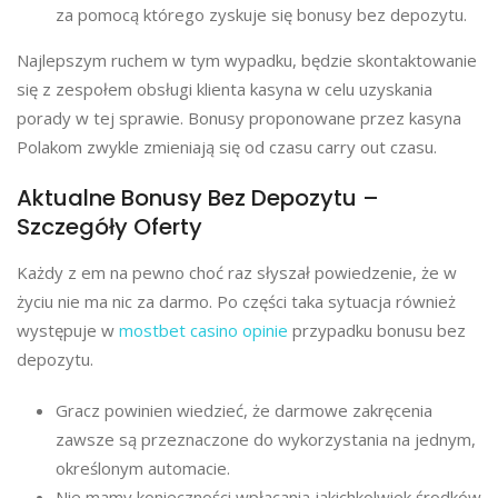
za pomocą którego zyskuje się bonusy bez depozytu.
Najlepszym ruchem w tym wypadku, będzie skontaktowanie
się z zespołem obsługi klienta kasyna w celu uzyskania
porady w tej sprawie. Bonusy proponowane przez kasyna
Polakom zwykle zmieniają się od czasu carry out czasu.
Aktualne Bonusy Bez Depozytu –
Szczegóły Oferty
Każdy z em na pewno choć raz słyszał powiedzenie, że w
życiu nie ma nic za darmo. Po części taka sytuacja również
występuje w
mostbet casino opinie
przypadku bonusu bez
depozytu.
Gracz powinien wiedzieć, że darmowe zakręcenia
zawsze są przeznaczone do wykorzystania na jednym,
określonym automacie.
Nie mamy konieczności wpłacania jakichkolwiek środków