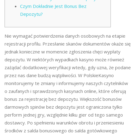
Czym Dokładnie Jest Bonus Bez
Depozytu?
Nie wymagać potwierdzenia danych osobowych na etapie
rejestracji profilu. Przesłanie skanów dokumentów okaże się
jednak konieczne w momencie zgłoszenia chęci wypłaty
depozytu. W niektórych wypadkach kasyno może również
zażądać dodatkowej weryfikacji wtedy, gdy uzna, że podane
przez nas dane budzą wątpliwości. W PolskieKasyno
monitorujemy te zmiany i informujemy naszych czytelników
o zaufanych i sprawdzonych kasynach online, które oferują
bonus za rejestrację bez depozytu. Większość bonusów
darmowych spinów bez depozytu jest ograniczona tylko
perform jednej gry, względnie kilku gier od tego samego
dostawcy. Po spełnieniu warunków obrotu i przeniesieniu
środków z salda bonusowego do salda gotówkowego