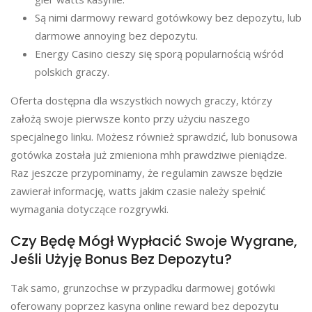
Są nimi darmowy reward gotówkowy bez depozytu, lub
darmowe annoying bez depozytu.
Energy Casino cieszy się sporą popularnością wśród
polskich graczy.
Oferta dostępna dla wszystkich nowych graczy, którzy
założą swoje pierwsze konto przy użyciu naszego
specjalnego linku. Możesz również sprawdzić, lub bonusowa
gotówka została już zmieniona mhh prawdziwe pieniądze.
Raz jeszcze przypominamy, że regulamin zawsze będzie
zawierał informację, watts jakim czasie należy spełnić
wymagania dotyczące rozgrywki.
Czy Będę Mógł Wypłacić Swoje Wygrane,
Jeśli Użyję Bonus Bez Depozytu?
Tak samo, grunzochse w przypadku darmowej gotówki
oferowany poprzez kasyna online reward bez depozytu