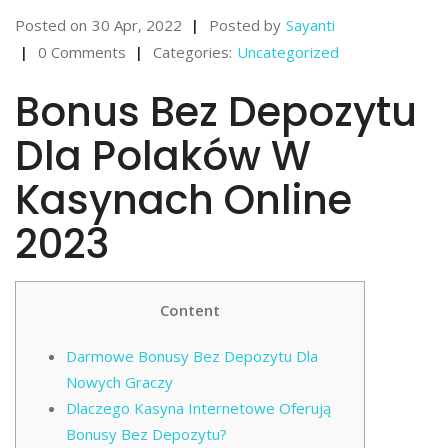
Posted on
30 Apr, 2022
Posted by
Sayanti
0 Comments
Categories:
Uncategorized
Bonus Bez Depozytu
Dla Polaków W
Kasynach Online
2023
Content
Darmowe Bonusy Bez Depozytu Dla
Nowych Graczy
Dlaczego Kasyna Internetowe Oferują
Bonusy Bez Depozytu?