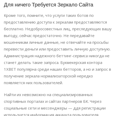
Для ничего Требуется Зеркало Сайта
Кроме того, помните, что услуги таких ботов по
предоставлению доступа к зеркалам предоставляются
бесплатно. Недобросовестных лиц, преследующих вашу
выгоду, сейчас предостаточно. Не передавайте
мошенникам личные данные, не отвечайте на просьбы
перевести деньги или предоставить личную доступную.
Администрация надежного беттинг-сервиса никогда не
станет делать такие запроса. Букмекерская контора
1XBET популярна среди наших бетторов, а но и запрос в
получение зеркала нормализаторской нередко
появляется них пользователей.
Найти их невозможно на специализированных
спортивных порталах и сайтах партнеров БК. Через
социальные сети и мессенджеры — ддя регистрации
используется информация аккаунта пользователя.