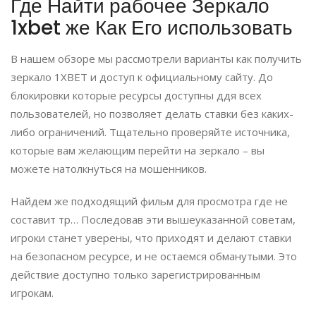
Где Найти рабочее Зеркало
1xbet же Как Его использовать
В нашем обзоре мы рассмотрели варианты как получить
зеркало 1XBET и доступ к официальному сайту. До
блокировки которые ресурсы доступны ддя всех
пользователей, но позволяет делать ставки без каких-
либо ограничений. Тщательно проверяйте источника,
которые вам желающим перейти на зеркало – вы
можете натолкнуться на мошенников.
Найдем же подходящий фильм для просмотра где не
составит тр… Последовав эти вышеуказанной советам,
игроки станет уверены, что приходят и делают ставки
на безопасном ресурсе, и не остаемся обманутыми. Это
действие доступно только зарегистрированным
игрокам.