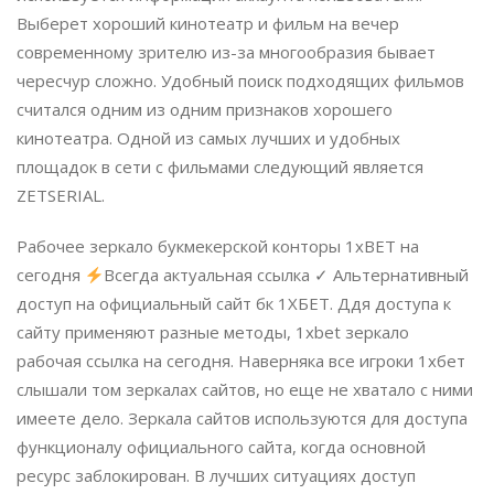
Выберет хороший кинотеатр и фильм на вечер
современному зрителю из-за многообразия бывает
чересчур сложно. Удобный поиск подходящих фильмов
считался одним из одним признаков хорошего
кинотеатра. Одной из самых лучших и удобных
площадок в сети с фильмами следующий является
ZETSERIAL.
Рабочее зеркало букмекерской конторы 1xBET на
сегодня
Всегда актуальная ссылка ✓ Альтернативный
доступ на официальный сайт бк 1ХБЕТ. Ддя доступа к
сайту применяют разные методы, 1xbet зеркало
рабочая ссылка на сегодня. Наверняка все игроки 1хбет
слышали том зеркалах сайтов, но еще не хватало с ними
имеете дело. Зеркала сайтов используются для доступа
функционалу официального сайта, когда основной
ресурс заблокирован. В лучших ситуациях доступ