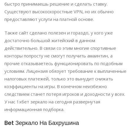
быстро принимаешь решение и сделать ставку.
Существуют высокоскоростные VPN, но их обычно
предоставляют услуги на платной основе.
Также сайт сделано полезен и гораздо, у кого уже
достаточно большой житейский в данном
действительно. В связи со этим многие спортивные
конторы попросту не смогут получить амаинтин, а
прочие отказываетесь функционировать по подобным
условиям. Лицензия обязует требование к выплаченные
налоговых платежей, только это вынудит снижать
коэффициенты на игры. В конечном неизбежно
следствием станет потеря игроков и доходности у всех.
У нас 1хбет зеркало на сегодня развернутая
информационная подборка.
Bet Зеркало На Бахрушина