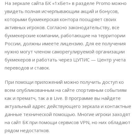
На зеркале сайта БК «1хБет» в разделе Promo можно
увидеть полная исчерпывающим акций и бонусов,
которыми букмекерская контора поощряет своих
активных игроков. Согласно законодательству, все
букмекерские компании, работающие на территории
России, должны имеете лицензию. Для ее получения
нужно могут членом саморегулируемой организации
букмекеров и работать через ЦУПИС — Центр учета
переводов и ставок.
При помощи приложений можно получить доступ ко
всем опубликованным на сайте спортивным событиям
как и прематч, так а в Live. В программе вы найдете
актуальный адрес действующего зеркала и контактные
данные технической помощью. Многие игроки заходят
на сайт БК при помощи сервисов VPN, но них обладают
рядом недостатков.