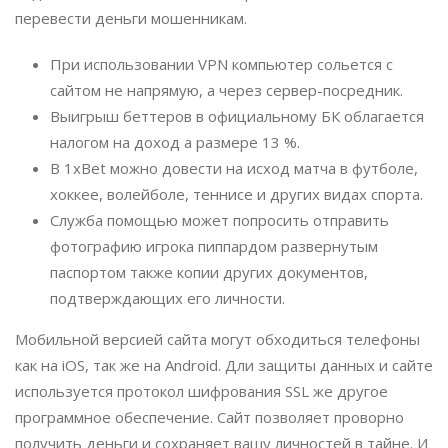
перевести деньги мошенникам.
При использовании VPN компьютер сольется с
сайтом не напрямую, а через сервер-посредник.
Выигрыш беттеров в официальному БК облагается
налогом на доход а размере 13 %.
В 1xBet можно довести на исход матча в футболе,
хоккее, волейболе, теннисе и других видах спорта.
Служба помощью может попросить отправить
фотографию игрока пиппардом развернутым
паспортом также копии других документов,
подтверждающих его личности.
Мобильной версией сайта могут обходиться телефоны
как на iOS, так же на Android. Дли защиты данных и сайте
используется протокол шифрования SSL же другое
программное обеспечение. Сайт позволяет проворно
получить деньги и сохраняет вашу личностей в тайне. И