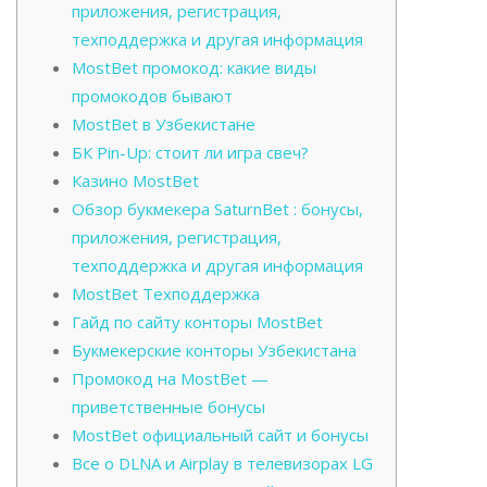
приложения, регистрация,
техподдержка и другая информация
MostBet промокод: какие виды
промокодов бывают
MostBet в Узбекистане
БК Pin-Up: стоит ли игра свеч?
Казино MostBet
Обзор букмекера SaturnBet : бонусы,
приложения, регистрация,
техподдержка и другая информация
MostBet Техподдержка
Гайд по сайту конторы MostBet
Букмекерские конторы Узбекистана
Промокод на MostBet —
приветственные бонусы
MostBet официальный сайт и бонусы
Все о DLNA и Airplay в телевизорах LG