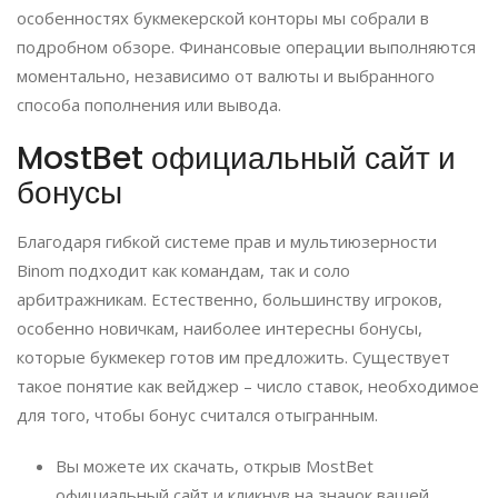
особенностях букмекерской конторы мы собрали в
подробном обзоре. Финансовые операции выполняются
моментально, независимо от валюты и выбранного
способа пополнения или вывода.
MostBet официальный сайт и
бонусы
Благодаря гибкой системе прав и мультиюзерности
Binom подходит как командам, так и соло
арбитражникам. Естественно, большинству игроков,
особенно новичкам, наиболее интересны бонусы,
которые букмекер готов им предложить. Существует
такое понятие как вейджер – число ставок, необходимое
для того, чтобы бонус считался отыгранным.
Вы можете их скачать, открыв MostBet
официальный сайт и кликнув на значок вашей