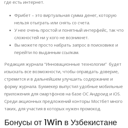
где есть интернет.
Фрибет – это виртуальная сумма денег, которую
нельзя отыграть или снять со счета.
У нее очень простой и понятный интерфейс, так что
сложностей ни у кого не возникнет.
Вы можете просто набрать запрос в поисковике и
перейти по выданным ссылкам.
Редакция журнала “Инновационные технологии” будет
изыскать все возможности, чтобы оправдать доверие,
стремится и в дальнейшем улучшить содержание и
форму журнала. Букмекер выпустил удобные мобильные
приложения для смартфонов на базе ОС Андроид и iOS.
Среди акционных предложений конторы Мостбет много
таких, для участия в которых нужен промокод.
Бонусы от 1Win в Узбекистане