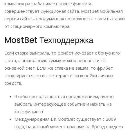
компания разрабатывает новые фишки и
совершенствует функционал сайта. MostBet мобильная
версия сайта – продуманная возможность ставить вдали
от стационарного компьютера.
MostBet Техподдержка
Если ставка выиграла, то фрибет исчезает с бонусного
счета, а выигранную сумму можно перевести на
основной счет. Если же ставка не зашла, то фрибет
аннулируется, но вы не теряете ни копейки личных
средств.
Чтобы воспользоваться предложением, нужно
выбрать интересующее событие и нажать на
коэффициент.
Международная БК MostBet существует с 2009
года, на данный момент правами на бренд владеет