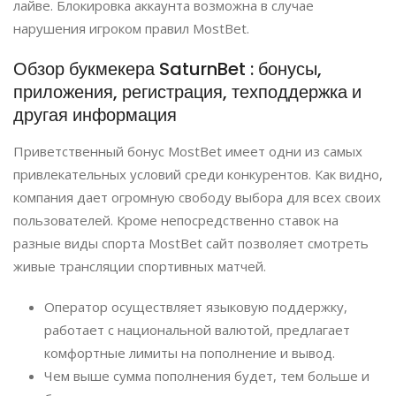
лайве. Блокировка аккаунта возможна в случае
нарушения игроком правил MostBet.
Обзор букмекера SaturnBet : бонусы,
приложения, регистрация, техподдержка и
другая информация
Приветственный бонус MostBet имеет одни из самых
привлекательных условий среди конкурентов. Как видно,
компания дает огромную свободу выбора для всех своих
пользователей. Кроме непосредственно ставок на
разные виды спорта MostBet сайт позволяет смотреть
живые трансляции спортивных матчей.
Оператор осуществляет языковую поддержку,
работает с национальной валютой, предлагает
комфортные лимиты на пополнение и вывод.
Чем выше сумма пополнения будет, тем больше и