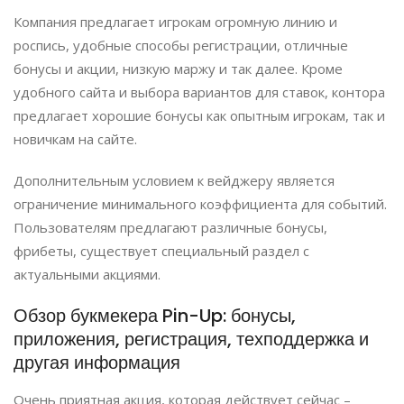
Компания предлагает игрокам огромную линию и
роспись, удобные способы регистрации, отличные
бонусы и акции, низкую маржу и так далее. Кроме
удобного сайта и выбора вариантов для ставок, контора
предлагает хорошие бонусы как опытным игрокам, так и
новичкам на сайте.
Дополнительным условием к вейджеру является
ограничение минимального коэффициента для событий.
Пользователям предлагают различные бонусы,
фрибеты, существует специальный раздел с
актуальными акциями.
Обзор букмекера Pin-Up: бонусы,
приложения, регистрация, техподдержка и
другая информация
Очень приятная акция, которая действует сейчас –