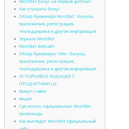
MostBet Бонус на первый депозит
Как отыграть бонус
Обзор букмекера MostBet : бонусы,
приложения, регистрация,
техподдержка и другая информация
Зеркала MostBet
MostBet Вебсайт
Обзор букмекера 1Win : бонусы,
приложения, регистрация,
техподдержка и другая информация
УСТОЙЧИВОЕ БУДУЩЕЕ С
ПРОДУКТАМИ LG
Выкуп ставки
Акции
Где искать официальные MostBet
промокоды
Как выглядит MostBet официальный
сайт