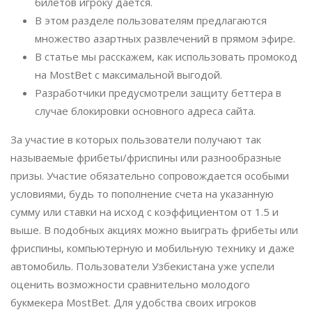
билетов игроку дается.
В этом разделе пользователям предлагаются
множество азартных развлечений в прямом эфире.
В статье мы расскажем, как использовать промокод
на MostBet с максимальной выгодой.
Разработчики предусмотрели защиту беттера в
случае блокировки основного адреса сайта.
За участие в которых пользователи получают так
называемые фрибеты/фриспины или разнообразные
призы. Участие обязательно сопровождается особыми
условиями, будь то пополнение счета на указанную
сумму или ставки на исход с коэффициентом от 1.5 и
выше. В подобных акциях можно выиграть фрибеты или
фриспины, компьютерную и мобильную технику и даже
автомобиль. Пользователи Узбекистана уже успели
оценить возможности сравнительно молодого
букмекера MostBet. Для удобства своих игроков