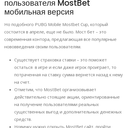
пользователя MostBet
мобильная версия
Но подобного PUBG Mobile Mostbet Cup, который
состоится в апреле, еще не было. Мост бет – это
современная контора, предлагающая все популярные
нововведения своим пользователям.
Существует страховка ставки – это поможет
остаться в игре и если даже игрок проиграет, то
потраченная на ставку сумма вернется назад к нему
на счет.
Отметим, что MostBet организовывает
действительно стоящие акции, ориентированные
на получение пользователями реальных
существенных выгод и дополнительных денежных
средств.
Новичку нужно открыть MostBet сайт, пройти