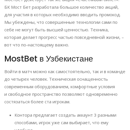
БК Мост Бет разработала большое количество акций,
для участия в которых необходимо вводить промокод.
Мы убеждены, что совершенные технологии сами по
себе не могут быть высшей ценностью. Техника,
которая делает прогресс частью повседневной жизни, –
вот что по-настоящему важно.
MostBet в Узбекистане
Войти в матч можно как самостоятельно, так и в команде
до четырех человек. Техническая оснащенность
современным оборудованием, комфортные условия
и свободное пространство позволяют одновременно
состязаться более ста игрокам.
Контора предлагает создать аккаунт 3 разными
способами, игрок уже сам выбирает, что ему