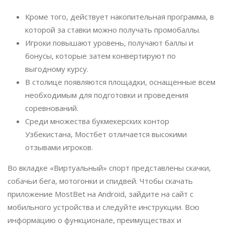
Кроме того, действует накопительная программа, в
которой за ставки можно получать промобаллы.
Игроки повышают уровень, получают баллы и
бонусы, которые затем конвертируют по
выгодному курсу.
В столице появляются площадки, оснащенные всем
необходимым для подготовки и проведения
соревнований.
Среди множества букмекерских контор
Узбекистана, Мостбет отличается высокими
отзывами игроков.
Во вкладке «Виртуальный» спорт представлены скачки,
собачьи бега, мотогонки и спидвей. Чтобы скачать
приложение MostBet на Android, зайдите на сайт с
мобильного устройства и следуйте инструкции. Всю
информацию о функционале, преимуществах и