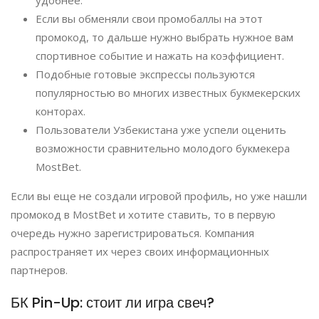
удобнее.
Если вы обменяли свои промобаллы на этот
промокод, то дальше нужно выбрать нужное вам
спортивное событие и нажать на коэффициент.
Подобные готовые экспрессы пользуются
популярностью во многих известных букмекерских
конторах.
Пользователи Узбекистана уже успели оценить
возможности сравнительно молодого букмекера
MostBet.
Если вы еще не создали игровой профиль, но уже нашли
промокод в MostBet и хотите ставить, то в первую
очередь нужно зарегистрироваться. Компания
распространяет их через своих информационных
партнеров.
БК Pin-Up: стоит ли игра свеч?