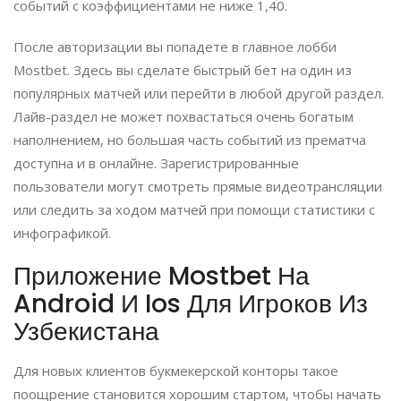
событий с коэффициентами не ниже 1,40.
После авторизации вы попадете в главное лобби
Mostbet. Здесь вы сделате быстрый бет на один из
популярных матчей или перейти в любой другой раздел.
Лайв-раздел не может похвастаться очень богатым
наполнением, но большая часть событий из прематча
доступна и в онлайне. Зарегистрированные
пользователи могут смотреть прямые видеотрансляции
или следить за ходом матчей при помощи статистики с
инфографикой.
Приложение Mostbet На
Android И Ios Для Игроков Из
Узбекистана
Для новых клиентов букмекерской конторы такое
поощрение становится хорошим стартом, чтобы начать