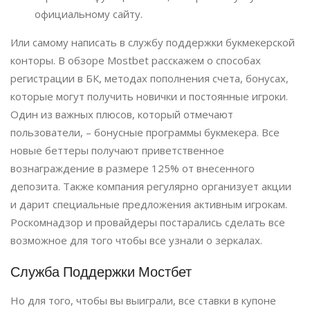
официальному сайту.
Или самому написать в службу поддержки букмекерской
конторы. В обзоре Mostbet расскажем о способах
регистрации в БК, методах пополнения счета, бонусах,
которые могут получить новички и постоянные игроки.
Один из важных плюсов, который отмечают
пользователи, – бонусные программы букмекера. Все
новые беттеры получают приветственное
вознаграждение в размере 125% от внесенного
депозита. Также компания регулярно организует акции
и дарит специальные предложения активным игрокам.
Роскомнадзор и провайдеры постарались сделать все
возможное для того чтобы все узнали о зеркалах.
Служба Поддержки Мостбет
Но для того, чтобы вы выиграли, все ставки в купоне