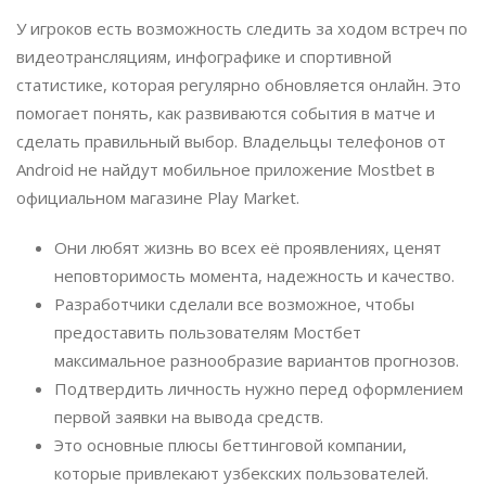
У игроков есть возможность следить за ходом встреч по
видеотрансляциям, инфографике и спортивной
статистике, которая регулярно обновляется онлайн. Это
помогает понять, как развиваются события в матче и
сделать правильный выбор. Владельцы телефонов от
Android не найдут мобильное приложение Mostbet в
официальном магазине Play Market.
Они любят жизнь во всех её проявлениях, ценят
неповторимость момента, надежность и качество.
Разработчики сделали все возможное, чтобы
предоставить пользователям Мостбет
максимальное разнообразие вариантов прогнозов.
Подтвердить личность нужно перед оформлением
первой заявки на вывода средств.
Это основные плюсы беттинговой компании,
которые привлекают узбекских пользователей.