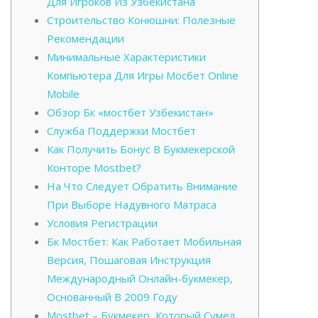
Для Игроков Из Узбекистана
Строительство Конюшни: Полезные
Рекомендации
Минимальные Характеристики
Компьютера Для Игры Мосбет Online
Mobile
Обзор Бк «мостбет Узбекистан»
Служба Поддержки Мостбет
Как Получить Бонус В Букмекерской
Конторе Mostbet?
На Что Следует Обратить Внимание
При Выборе Надувного Матраса
Условия Регистрации
Бк Мостбет: Как Работает Мобильная
Версия, Пошаговая Инструкция
Международный Онлайн-букмекер,
Основанный В 2009 Году
Mostbet – Букмекер, Который Сумел