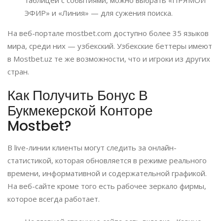
таблицей с событиями, можно выбрать «ПРЯМОЙ
ЭФИР» и «Линия» — для сужения поиска.
На веб-портале mostbet.com доступно более 35 языков
мира, среди них — узбекский. Узбекские беттеры имеют
в Mostbet.uz те же возможности, что и игроки из других
стран.
Как Получить Бонус В
Букмекерской Конторе
Mostbet?
В live-линии клиенты могут следить за онлайн-
статистикой, которая обновляется в режиме реального
времени, информативной и содержательной графикой.
На веб-сайте кроме того есть рабочее зеркало фирмы,
которое всегда работает.