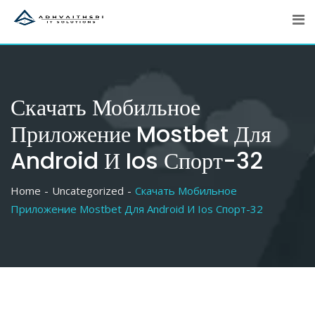
Skip
to
content
Скачать Мобильное
Приложение Mostbet Для
Android И Ios Спорт-32
Home
Uncategorized
Скачать Мобильное
Приложение Mostbet Для Android И Ios Спорт-32