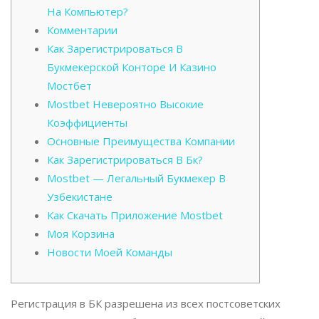
На Компьютер?
Комментарии
Как Зарегистрироваться В
Букмекерской Конторе И Казино
Мостбет
Mostbet Невероятно Высокие
Коэффициенты
Основные Преимущества Компании
Как Зарегистрироваться В Бк?
Mostbet — Легальный Букмекер В
Узбекистане
Как Скачать Приложение Mostbet
Моя Корзина
Новости Моей Команды
Регистрация в БК разрешена из всех постсоветских