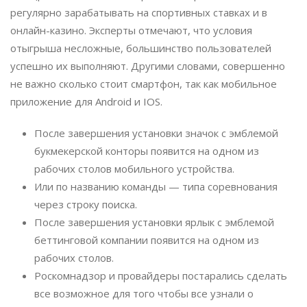
регулярно зарабатывать на спортивных ставках и в
онлайн-казино. Эксперты отмечают, что условия
отыгрыша несложные, большинство пользователей
успешно их выполняют. Другими словами, совершенно
не важно сколько стоит смартфон, так как мобильное
приложение для Android и IOS.
После завершения установки значок с эмблемой
букмекерской конторы появится на одном из
рабочих столов мобильного устройства.
Или по названию команды — типа соревнования
через строку поиска.
После завершения установки ярлык с эмблемой
беттинговой компании появится на одном из
рабочих столов.
Роскомнадзор и провайдеры постарались сделать
все возможное для того чтобы все узнали о