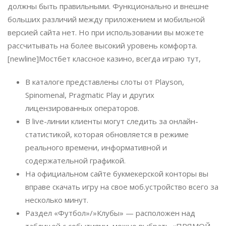
должны быть правильными. Функционально и внешне
больших различий между приложением и мобильной
версией сайта нет. Но при использовании вы можете
рассчитывать на более высокий уровень комфорта.
[newline]Мостбет классное казино, всегда играю тут,
В каталоге представлены слоты от Playson,
Spinomenal, Pragmatic Play и других
лицензированных операторов.
В live-линии клиенты могут следить за онлайн-
статистикой, которая обновляется в режиме
реального времени, информативной и
содержательной графикой.
На официальном сайте букмекерской конторы вы
вправе скачать игру на свое моб.устройство всего за
несколько минут.
Раздел «Футбол»/»Клубы» — расположен над