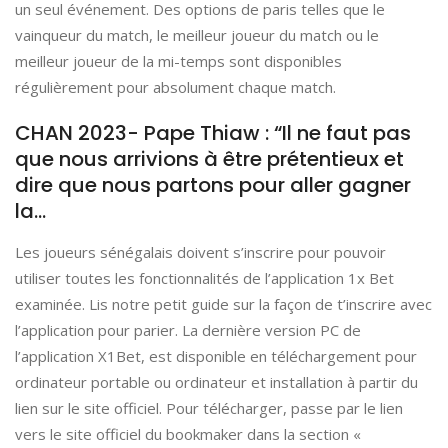
un seul événement. Des options de paris telles que le
vainqueur du match, le meilleur joueur du match ou le
meilleur joueur de la mi-temps sont disponibles
régulièrement pour absolument chaque match.
CHAN 2023- Pape Thiaw : “Il ne faut pas
que nous arrivions à être prétentieux et
dire que nous partons pour aller gagner
la…
Les joueurs sénégalais doivent s’inscrire pour pouvoir
utiliser toutes les fonctionnalités de l’application 1x Bet
examinée. Lis notre petit guide sur la façon de t’inscrire avec
l’application pour parier. La dernière version PC de
l’application X1Bet, est disponible en téléchargement pour
ordinateur portable ou ordinateur et installation à partir du
lien sur le site officiel. Pour télécharger, passe par le lien
vers le site officiel du bookmaker dans la section «