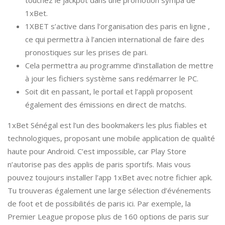
touchez le jackpot dans une promotion sympa de
1xBet.
1XBET s’active dans l’organisation des paris en ligne ,
ce qui permettra à l’ancien international de faire des
pronostiques sur les prises de pari.
Cela permettra au programme d’installation de mettre
à jour les fichiers système sans redémarrer le PC.
Soit dit en passant, le portail et l’appli proposent
également des émissions en direct de matchs.
1xBet Sénégal est l’un des bookmakers les plus fiables et
technologiques, proposant une mobile application de qualité
haute pour Android. C’est impossible, car Play Store
n’autorise pas des applis de paris sportifs. Mais vous
pouvez toujours installer l’app 1xBet avec notre fichier apk.
Tu trouveras également une large sélection d’événements
de foot et de possibilités de paris ici. Par exemple, la
Premier League propose plus de 160 options de paris sur