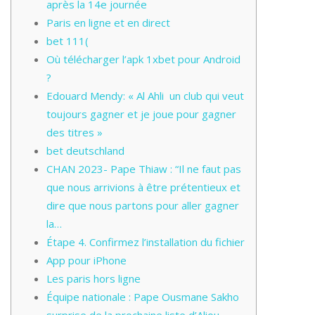
après la 14e journée
Paris en ligne et en direct
bet 111(
Où télécharger l’apk 1xbet pour Android
?
Edouard Mendy: « Al Ahli un club qui veut
toujours gagner et je joue pour gagner
des titres »
bet deutschland
CHAN 2023- Pape Thiaw : “Il ne faut pas
que nous arrivions à être prétentieux et
dire que nous partons pour aller gagner
la…
Étape 4. Confirmez l’installation du fichier
App pour iPhone
Les paris hors ligne
Équipe nationale : Pape Ousmane Sakho