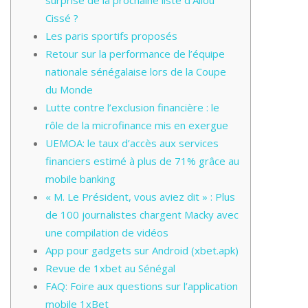
surprise de la prochaine liste d’Aliou
Cissé ?
Les paris sportifs proposés
Retour sur la performance de l’équipe
nationale sénégalaise lors de la Coupe
du Monde
Lutte contre l’exclusion financière : le
rôle de la microfinance mis en exergue
UEMOA: le taux d’accès aux services
financiers estimé à plus de 71% grâce au
mobile banking
« M. Le Président, vous aviez dit » : Plus
de 100 journalistes chargent Macky avec
une compilation de vidéos
App pour gadgets sur Android (xbet.apk)
Revue de 1xbet au Sénégal
FAQ: Foire aux questions sur l’application
mobile 1xBet