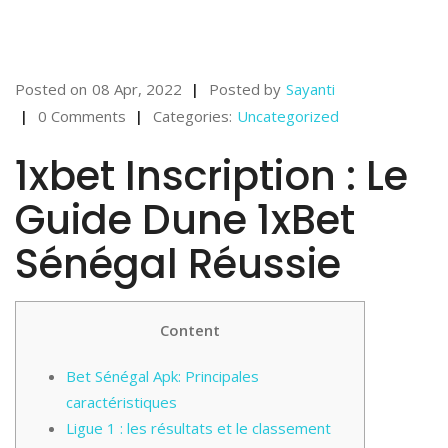
Posted on
08 Apr, 2022
Posted by
Sayanti
0 Comments
Categories:
Uncategorized
1xbet Inscription : Le
Guide Dune 1xBet
Sénégal Réussie
Content
Bet Sénégal Apk: Principales
caractéristiques
Ligue 1 : les résultats et le classement