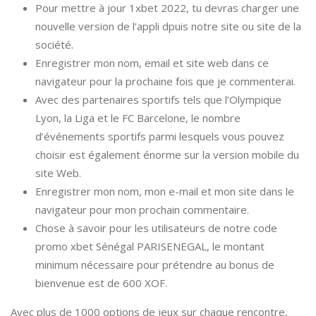
Pour mettre à jour 1xbet 2022, tu devras charger une
nouvelle version de l’appli dpuis notre site ou site de la
société.
Enregistrer mon nom, email et site web dans ce
navigateur pour la prochaine fois que je commenterai.
Avec des partenaires sportifs tels que l’Olympique
Lyon, la Liga et le FC Barcelone, le nombre
d’événements sportifs parmi lesquels vous pouvez
choisir est également énorme sur la version mobile du
site Web.
Enregistrer mon nom, mon e-mail et mon site dans le
navigateur pour mon prochain commentaire.
Chose à savoir pour les utilisateurs de notre code
promo xbet Sénégal PARISENEGAL, le montant
minimum nécessaire pour prétendre au bonus de
bienvenue est de 600 XOF.
Avec plus de 1000 options de jeux sur chaque rencontre,