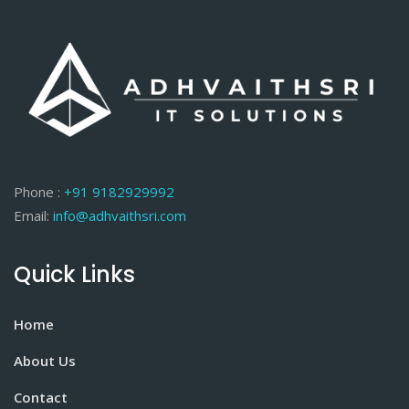
Phone :
+91 9182929992
Email:
info@adhvaithsri.com
Quick Links
Home
About Us
Contact