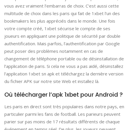
vous avez vraiment l’embarras de choix. C’est aussi cette
multitude de choix dans les paris qui fait de 1xbet l’un des
bookmakers les plus appréciés dans le monde. Une fois
votre compte créé, 1xbet sécurise le compte de ses
joueurs en appliquant une politique de sécurité par double
authentification. Mais parfois, l’authentification par Google
peut poser des problèmes notamment en cas de
changement de téléphone portable ou de désinstallation de
l’application de paris. Si cela ne vous a pas aidé, désinstallez
l’application 1xbet sn apk et téléchargez la dernière version
du fichier APK sur notre site Web et installez là.
Où télécharger l’apk 1xbet pour Android ?
Les paris en direct sont très populaires dans notre pays, en
particulier parmi les fans de football. Les parieurs peuvent
parier sur pas moins de 17 résultats différents de chaque
événement en temps réel. De plus, les joueurs peuvent