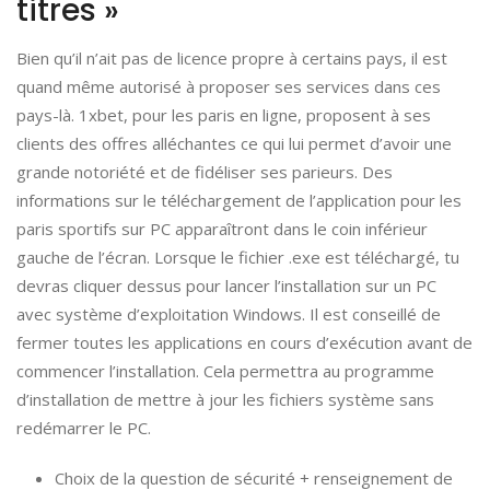
titres »
Bien qu’il n’ait pas de licence propre à certains pays, il est
quand même autorisé à proposer ses services dans ces
pays-là. 1xbet, pour les paris en ligne, proposent à ses
clients des offres alléchantes ce qui lui permet d’avoir une
grande notoriété et de fidéliser ses parieurs. Des
informations sur le téléchargement de l’application pour les
paris sportifs sur PC apparaîtront dans le coin inférieur
gauche de l’écran. Lorsque le fichier .exe est téléchargé, tu
devras cliquer dessus pour lancer l’installation sur un PC
avec système d’exploitation Windows. Il est conseillé de
fermer toutes les applications en cours d’exécution avant de
commencer l’installation. Cela permettra au programme
d’installation de mettre à jour les fichiers système sans
redémarrer le PC.
Choix de la question de sécurité + renseignement de