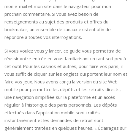
mon e-mail et mon site dans le navigateur pour mon
prochain commentaire. Si vous avez besoin de
renseignements au sujet des produits et offres du
bookmaker, un ensemble de canaux existent afin de
répondre à toutes vos interrogations.
Si vous voulez vous y lancer, ce guide vous permettra de
réussir votre entrée en vous familiarisant un tant soit peu à
cet outil. Pour les casinos et autres, pour faire vos paris, il
vous suffit de cliquer sur les onglets qui portent leur nom et
faire vos jeux. Nous avons conçu la version du site Web
mobile pour permettre les dépôts et les retraits directs,
une navigation simplifiée sur la plateforme et un accès
régulier à l’historique des paris personnels. Les dépôts
effectués dans l’application mobile sont traités
instantanément et les demandes de retrait sont
généralement traitées en quelques heures. « Éclairages sur