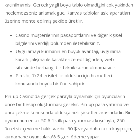
kacinilmamis. Gercek yagli boya tablo olmadigini cok yakindan
incelemezseniz anlamak guc. Kanvas tablolar askı aparatları
üzerine monte edilmiş şekilde üretilir.
Casino müşterilerinin pasaportlarını ve diğer kişisel
bilgilerini verdiği bölümden iletebilirsiniz.
Uygulamayı kurmanın en büyük avantajı, uygulama
kararlı çalışma ile karakterize edildiğinden, web
sitesinde herhangi bir teknik sorun olmamasıdır.
Pin Up, 7/24 erişilebilir oldukları için hizmetleri
konusunda büyük bir üne sahiptir.
Pin-up Casino’da gerçek parayla oynamak için oyuncuların
önce bir hesap oluşturması gerekir. Pin-up para yatırma ve
para çekme konusunda oldukça hızlı şirketler arasındadır. Bir
oyuncunun en az 50 $ ‘lık ilk para yatırması koşuluyla, 250
ücretsiz çevirme hakkı vardır. 50 $ veya daha fazla kayıp için,
kumarhane oyunculara% 5 geri ödeme yapar.