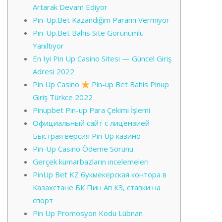
Artarak Devam Ediyor
Pin-Up.Bet Kazandığım Paramı Vermiyor
Pin-Up.Bet Bahis Site Görünümlü
Yanıltıyor
En Iyi Pin Up Casino Sitesi — Güncel Giriş
Adresi 2022
Pin Up Casino
Pin-up Bet Bahis Pinup
Giriş Türkce 2022
Pinupbet Pin-up Para Çekimi İşlemi
Официальный сайт с лицензией
Быстрая версия Pin Up казино
Pin-Up Casino Ödeme Sorunu
Gerçek kumarbazların incelemeleri
PinUp Bet KZ букмекерская контора в
Казахстане БК Пин Ап КЗ, ставки на
спорт
Pin Up Promosyon Kodu Lübnan