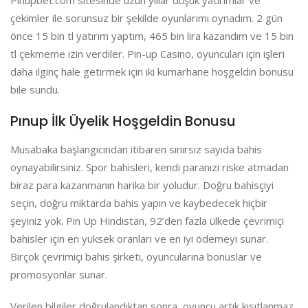
Pinupbet.com sitesinde uzun yıllar düşük yatırımlar ve
çekimler ile sorunsuz bir şekilde oyunlarımı oynadım. 2 gün
önce 15 bin tl yatırım yaptım, 465 bin lira kazandım ve 15 bin
tl çekmeme izin verdiler. Pin-up Casino, oyuncuları için işleri
daha ilginç hale getirmek için iki kumarhane hoşgeldin bonusu
bile sundu.
Pınup İlk Üyelik Hoşgeldin Bonusu
Müsabaka başlangıcından itibaren sınırsız sayıda bahis
oynayabilirsiniz. Spor bahisleri, kendi paranızı riske atmadan
biraz para kazanmanın harika bir yoludur. Doğru bahisçiyi
seçin, doğru miktarda bahis yapın ve kaybedecek hiçbir
şeyiniz yok. Pin Up Hindistan, 92’den fazla ülkede çevrimiçi
bahisler için en yüksek oranları ve en iyi ödemeyi sunar.
Birçok çevrimiçi bahis şirketi, oyuncularına bonuslar ve
promosyonlar sunar.
Verilen bilgiler doğrulandıktan sonra, oyuncu artık kısıtlanmaz