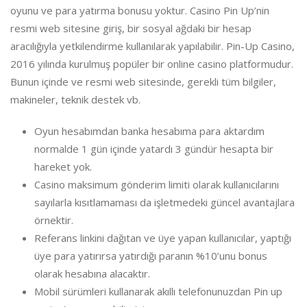
oyunu ve para yatırma bonusu yoktur. Casino Pin Up’nin
resmi web sitesine giriş, bir sosyal ağdaki bir hesap
aracılığıyla yetkilendirme kullanılarak yapılabilir. Pin-Up Casino,
2016 yılında kurulmuş popüler bir online casino platformudur.
Bunun içinde ve resmi web sitesinde, gerekli tüm bilgiler,
makineler, teknik destek vb.
Oyun hesabımdan banka hesabıma para aktardım
normalde 1 gün içinde yatardı 3 gündür hesapta bir
hareket yok.
Casino maksimum gönderim limiti olarak kullanıcılarını
sayılarla kısıtlamaması da işletmedeki güncel avantajlara
örnektir.
Referans linkini dağıtan ve üye yapan kullanıcılar, yaptığı
üye para yatırırsa yatırdığı paranın %10’unu bonus
olarak hesabına alacaktır.
Mobil sürümleri kullanarak akıllı telefonunuzdan Pin up