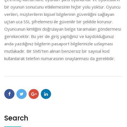
bir oyunun sonucunu etkilemesinin hiçbir yolu yoktur. Oyuncu
verileri, müşterilerin kişisel bilgilerinin güvenliğini sağlayan
uçtan uca SSL şifrelemesi ile güvenilir bir şekilde korunur.
Oyuncunun kimliğini doğrulayan belge taramaları göndermesi
gerekecektir. Bu yer de giriş yaptığınız ve kaydolduğunuz
anda yazdığınız bilgilerin pasaport bilgilerinizle uzlaşması
mutlakadır. Bir SMS’ten alınan benzersiz bir sayısal kod
kullanılarak telefon numarasının onaylanması da gereklidir.
Search