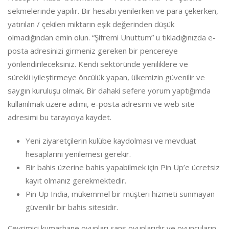
sekmelerinde yapılır. Bir hesabı yenilerken ve para çekerken,
yatırılan / çekilen miktarın eşik değerinden düşük
olmadığından emin olun. “Şifremi Unuttum” u tıkladığınızda e-
posta adresinizi girmeniz gereken bir pencereye
yönlendirileceksiniz. Kendi sektöründe yeniliklere ve
sürekli iyileştirmeye öncülük yapan, ülkemizin güvenilir ve
saygın kuruluşu olmak. Bir dahaki sefere yorum yaptığımda
kullanılmak üzere adımı, e-posta adresimi ve web site
adresimi bu tarayıcıya kaydet.
Yeni ziyaretçilerin kulübe kaydolması ve mevduat
hesaplarını yenilemesi gerekir.
Bir bahis üzerine bahis yapabilmek için Pin Up’e ücretsiz
kayıt olmanız gerekmektedir.
Pin Up India, mükemmel bir müşteri hizmeti sunmayan
güvenilir bir bahis sitesidir.
Çevrimiçi kumarhane oyunları şans oyunlarıdır ve oyuncuların