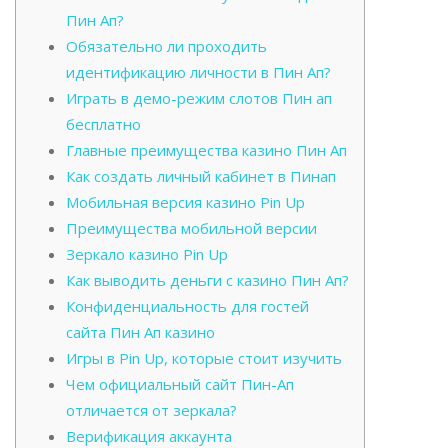
Пин Ап?
Обязательно ли проходить
идентификацию личности в Пин Ап?
Играть в демо-режим слотов Пин ап
бесплатно
Главные преимущества казино Пин Ап
Как создать личный кабинет в Пинап
Мобильная версия казино Pin Up
Преимущества мобильной версии
Зеркало казино Pin Up
Как выводить деньги с казино Пин Ап?
Конфиденциальность для гостей
сайта Пин Ап казино
Игры в Pin Up, которые стоит изучить
Чем официальный сайт Пин-Ап
отличается от зеркала?
Верификация аккаунта