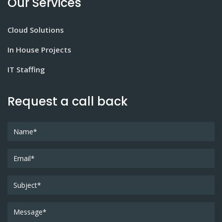
Our Services
Cloud Solutions
In House Projects
IT Staffing
Request a call back