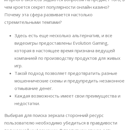
чем кроется секрет популярности онлайн казино?
Почему эта сфера развивается настолько
стремительными темпами?
Здесь есть еще несколько альтернатив, и все
видеоигры предоставлены Evolution Gaming,
которая в настоящее время признана ведущей
компанией по производству продуктов для живых
игр.
Такой подход позволяет предотвратить разные
мошеннические схемы и предупредить незаконное
отмывание денег.
Каждая возможность имеет свои преимущества и
недостатки.
Выбирая для поиска зеркала сторонний ресурс
пользователю необходимо убедиться в правдивости