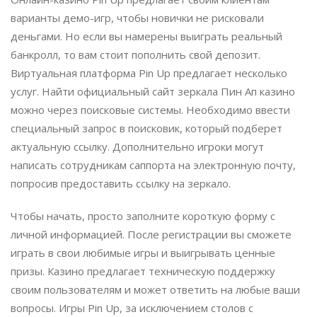
варианты демо-игр, чтобы новички не рисковали
деньгами. Но если вы намерены выиграть реальный
банкролл, то вам стоит пополнить свой депозит.
Виртуальная платформа Pin Up предлагает несколько
услуг. Найти официальный сайт зеркала Пин Ап казино
можно через поисковые системы. Необходимо ввести
специальный запрос в поисковик, который подберет
актуальную ссылку. Дополнительно игроки могут
написать сотрудникам саппорта на электронную почту,
попросив предоставить ссылку на зеркало.
Чтобы начать, просто заполните короткую форму с
личной информацией. После регистрации вы сможете
играть в свои любимые игры и выигрывать ценные
призы. Казино предлагает техническую поддержку
своим пользователям и может ответить на любые ваши
вопросы. Игры Pin Up, за исключением столов с