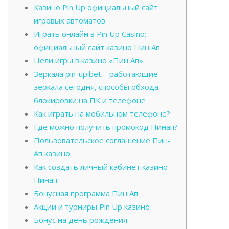
Казино Pin Up официальный сайт
игровых автоматов
Играть онлайн в Pin Up Casino:
официальный сайт казино Пин Ап
Цели игры в казино «Пин Ап»
Зеркала pin-up.bet – работающие
зеркала сегодня, способы обхода
блокировки на ПК и телефоне
Как играть на мобильном телефоне?
Где можно получить промокод Пинап?
Пользовательское соглашение Пин-
Ап казино
Как создать личный кабинет казино
Пинап
Бонусная программа Пин Ап
Акции и турниры Pin Up казино
Бонус на день рождения