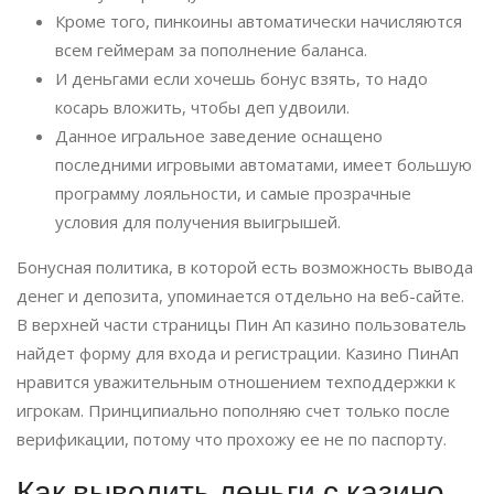
Кроме того, пинкоины автоматически начисляются
всем геймерам за пополнение баланса.
И деньгами если хочешь бонус взять, то надо
косарь вложить, чтобы деп удвоили.
Данное игральное заведение оснащено
последними игровыми автоматами, имеет большую
программу лояльности, и самые прозрачные
условия для получения выигрышей.
Бонусная политика, в которой есть возможность вывода
денег и депозита, упоминается отдельно на веб-сайте.
В верхней части страницы Пин Ап казино пользователь
найдет форму для входа и регистрации. Казино ПинАп
нравится уважительным отношением техподдержки к
игрокам. Принципиально пополняю счет только после
верификации, потому что прохожу ее не по паспорту.
Как выводить деньги с казино