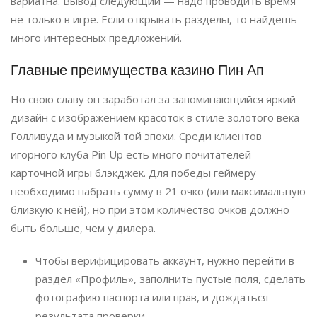
вариатна. Вывод следующий — надо проводить время
не только в игре. Если открывать разделы, то найдешь
много интересных предложений.
Главные преимущества казино Пин Ап
Но свою славу он заработал за запоминающийся яркий
дизайн с изображением красоток в стиле золотого века
Голливуда и музыкой той эпохи. Среди клиентов
игорного клуба Pin Up есть много почитателей
карточной игры блэкджек. Для победы геймеру
необходимо набрать сумму в 21 очко (или максимальную
близкую к ней), но при этом количество очков должно
быть больше, чем у дилера.
Чтобы верифицировать аккаунт, нужно перейти в
раздел «Профиль», заполнить пустые поля, сделать
фотографию паспорта или прав, и дождаться
результата проверки.