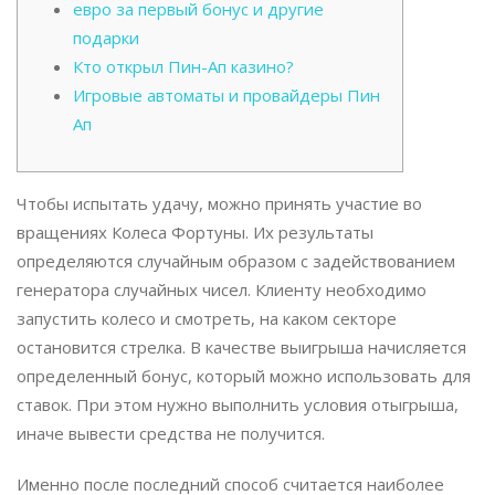
евро за первый бонус и другие
подарки
Кто открыл Пин-Ап казино?
Игровые автоматы и провайдеры Пин
Ап
Чтобы испытать удачу, можно принять участие во
вращениях Колеса Фортуны. Их результаты
определяются случайным образом с задействованием
генератора случайных чисел. Клиенту необходимо
запустить колесо и смотреть, на каком секторе
остановится стрелка. В качестве выигрыша начисляется
определенный бонус, который можно использовать для
ставок. При этом нужно выполнить условия отыгрыша,
иначе вывести средства не получится.
Именно после последний способ считается наиболее