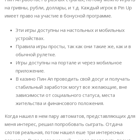
на гривны, рубли, доллары, и т.д. Каждый игрок в Pin Up
имеет право на участие в бонусной программе.
Эти игры доступны на настольных и мобильных
устройствах.
Правила игры просты, так как они такие же, как и в
обычной рулетке.
Игры доступны на портале и через мобильное
приложение.
В казино Пин Ап проводить свой досуг и получать
стабильный заработок могут все желающие, вне
зависимости от социального статуса, места
жительства и финансового положения.
Когда нашел в нем пару автоматов, представляющих для
меня интерес, решил попробовать сыграть. Отдача
слотов реальная, потом нашел еше три интересных