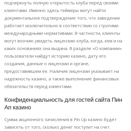
подчеркнуть полную открытость клуба перед своими
клиентами. Именно здесь геймеры могут найти
документальное подтверждение того, что заведение
работает исключительно в соответствии со строгими
международными нормативами. В частности, клиенты
могут воочию увидеть лицензию клуба, когда, кем и на
каких основаниях она выдана. В разделе «О компании»
пользователи найдут историю казино, дату его
создания, данные о лицензии и органе,
предоставившем ее. Наличие лицензии указывает на
надежность казино, а также выполнение финансовых
обязательств перед клиентами.
Конфиденциальность для гостей сайта Пин
Ап казино
Сумма акционного зачисления в Pin Up казино будет
зависеть от того, сколько денег поступит на счет.