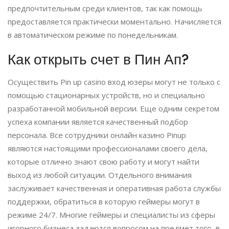
предпочтительным среди клиентов, так как помощь
предоставляется практически моментально. Начисляется
в автоматическом режиме по понедельникам.
Как открыть счет в Пин Ап?
Осуществить Pin up casino вход юзеры могут не только с
помощью стационарных устройств, но и специально
разработанной мобильной версии. Еще одним секретом
успеха компании является качественный подбор
персонала. Все сотрудники онлайн казино Pinup
являются настоящими профессионалами своего дела,
которые отлично знают свою работу и могут найти
выход из любой ситуации. Отдельного внимания
заслуживает качественная и оперативная работа службы
поддержки, обратиться в которую геймеры могут в
режиме 24/7. Многие геймеры и специалисты из сферы
игорного бизнеса задаются вопросом на предмет того, в