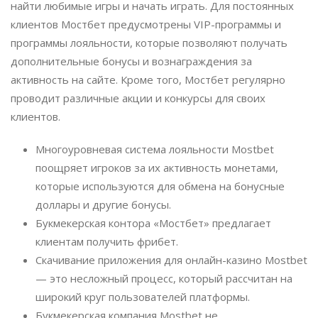
найти любимые игры и начать играть. Для постоянных
клиентов Мостбет предусмотрены VIP-программы и
программы лояльности, которые позволяют получать
дополнительные бонусы и вознаграждения за
активность на сайте. Кроме того, Мостбет регулярно
проводит различные акции и конкурсы для своих
клиентов.
Многоуровневая система лояльности Mostbet
поощряет игроков за их активность монетами,
которые используются для обмена на бонусные
доллары и другие бонусы.
Букмекерская контора «Мостбет» предлагает
клиентам получить фрибет.
Скачивание приложения для онлайн-казино Mostbet
— это несложный процесс, который рассчитан на
широкий круг пользователей платформы.
Букмекерская компания Mostbet не