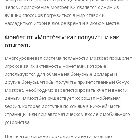
целом, приложение Mostbet KZ является одним из
лучших способов погрузиться в мир ставок и
насладиться игрой в любое время и в любом месте.
Фрибет от «Мостбет»: как получить и как
отыграть
Многоуровневая система лояльности Mostbet поощряет
игроков за их активность монетами, которые
используются для обмена на бонусные доллары и
другие бонусы. Чтобы получить приветственный бонус
Mostbet, необходимо зарегистрировать счет и внести
деньги. В Мостбет существует хорошая мобильная
версия, которая доступна по ссылке в нижней части
страницы, или при автоматическом входе с мобильного
устройства.
После этого можно проходить идентификацию