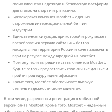
своим клиентам надежную и безопасную платформу
для ставок на спорт и игр в казино.
Букмекерская компания Mostbet – один из
старожилов интернациональной беттинг-
индустрии.
Единственная ситуация, при которой игроку может
потребоваться зеркало сайта БК – беттор
находится на территории России и хочет заключать
пари на ресурсе международной БК Мостбет.
Поэтому, если вы решите стать клиентом Mostbet,
будьте готовы предоставить свои личные данные и
пройти процедуру идентификации.
Кроме того, Мостбет обеспечивает высокую
степень надежности своим клиентам.
В том числе, разрешена и регистрация в мобильной
версии сайта Mostbet. Кроме того, Mostbet – надежный
и безопасный букмекер, принимающий широкий спектр