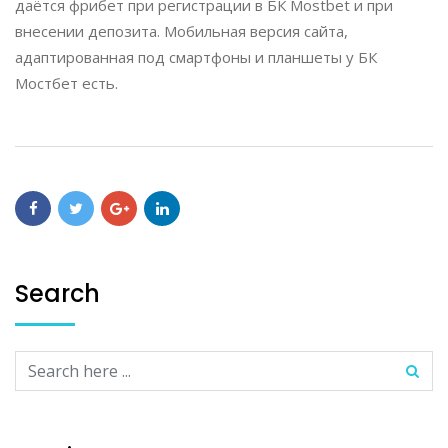
даётся фрибет при регистрации в БК Mostbet и при
внесении депозита. Мобильная версия сайта,
адаптированная под смартфоны и планшеты у БК
Мостбет есть.
Search