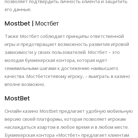
позволяет подтвердить личность клиента и защитить
его данные.
Mostbet | Мостбет
Также Мостбет соблюдает принципы ответственной
игры и предотвращает возможность развития игровой
зависимости у своих пользователей. Мостбет – это
молодая букмекерская контора, которая идет
семимильными шагами к достижению наивысшего
качества. Мостбетсетевому игроку, – выиграть в казино
вполне возможно.
MostBet
Онлайн казино Mostbet предлагает удобную мобильную
версию своей платформы, которая позволяет игрокам
наслаждаться азартом в любое время и в любом месте.
Букмекерская контора «Мостбет» предлагает клиентам