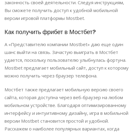
законность своей деятельности. Следуя инструкциям,
Вы сможете получить доступ к удобной мобильной
версии игровой платформы Mostbet.
Как получить фрибет в Мостбет?
А «Представителю компании Mostbet» даю еще один
шанс выйти на связь. Зачастую выиграть в Мостбет
удается, поскольку пользователю улыбнулась фортуна.
Mostbet предлагает мобильный сайт, доступ к которому
можно получить через браузер телефона.
Мостбет также предлагает мобильную версию своего
сайта, которая доступна через веб-браузер на любом
мобильном устройстве. Благодаря оптимизированному
интерфейсу и интуитивному дизайну, игра в мобильной
версии Mostbet становится простой и удобной.
Расскажем о наиболее популярных вариантах, когда