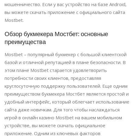
мошенничество. Если у вас устройство на базе Android,
вы можете скачать приложение с официального сайта
Mostbet.
Обзор букмекера Мостбет: основные
преимущества
Mostbet – популярный букмекер с большой клиентской
базой и отличной репутацией в плане безопасности. В
этом плане Mostbet старается удовлетворить
потребности своих клиентов, предоставляя
круглосуточную поддержку пользователей. Еще одним
преимуществом букмекера Мостбет является простой и
удобный интерфейс, который облегчает использование
сайта даже новичкам. Для того чтобы наслаждаться
игрой в онлайн казино Mostbet на вашем мобильном
устройстве, вы можете скачать официальное
приложение. Одним из ключевых факторов