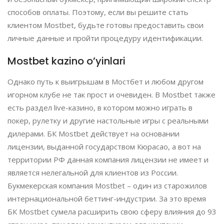
способов оплаты. Поэтому, если вы решите стать
клиентом Mostbet, будьте готовы предоставить свои
личные данные и пройти процедуру идентификации.
Mostbet kazino o’yinlari
Однако путь к выигрышам в Мостбет и любом другом
игорном клубе не так прост и очевиден. В Mostbet также
есть раздел live-казино, в котором можно играть в
покер, рулетку и другие настольные игры с реальными
дилерами. БК Mostbet действует на основании
лицензии, выданной государством Кюрасао, а вот на
территории РФ данная компания лицензии не имеет и
является нелегальной для клиентов из России.
Букмекерская компания Mostbet – один из старожилов
интернациональной беттинг-индустрии. За это время
БК Mostbet сумела расширить свою сферу влияния до 93