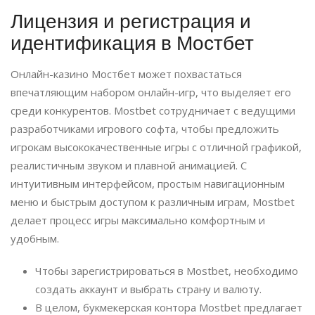
Лицензия и регистрация и
идентификация в Мостбет
Онлайн-казино Мостбет может похвастаться
впечатляющим набором онлайн-игр, что выделяет его
среди конкурентов. Mostbet сотрудничает с ведущими
разработчиками игрового софта, чтобы предложить
игрокам высококачественные игры с отличной графикой,
реалистичным звуком и плавной анимацией. С
интуитивным интерфейсом, простым навигационным
меню и быстрым доступом к различным играм, Mostbet
делает процесс игры максимально комфортным и
удобным.
Чтобы зарегистрироваться в Mostbet, необходимо
создать аккаунт и выбрать страну и валюту.
В целом, букмекерская контора Mostbet предлагает