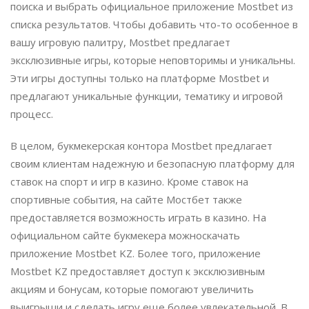
поиска и выбрать официальное приложение Mostbet из
списка результатов. Чтобы добавить что-то особенное в
вашу игровую палитру, Mostbet предлагает
эксклюзивные игры, которые неповторимы и уникальны.
Эти игры доступны только на платформе Mostbet и
предлагают уникальные функции, тематику и игровой
процесс.
В целом, букмекерская контора Mostbet предлагает
своим клиентам надежную и безопасную платформу для
ставок на спорт и игр в казино. Кроме ставок на
спортивные события, на сайте Мостбет также
предоставляется возможность играть в казино. На
официальном сайте букмекера можноскачать
приложение Mostbet KZ. Более того, приложение
Mostbet KZ предоставляет доступ к эксклюзивным
акциям и бонусам, которые помогают увеличить
выигрыши и сделать игру еще более увлекательной. В