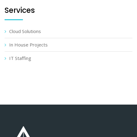
Services
Cloud Solutions
In House Projects
IT Staffing