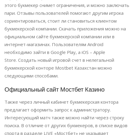
этого букмекер снимет ограничения, и можно заключать
пари. Отзывы пользователей помогают другим игрока
сориентироваться, стоит ли становиться клиентом
букмекерской компании. Скачать приложения можно на
официальном сайте букмекерской компании или в
интернет-магазинах. Пользователям Android
необходимо зайти в Google Play, а iOS – Apple
Store. Создать новый игровой счет в нелегальной
букмекерской конторе Mostbet Казахстан можно
следующими способами.
Официальный сайт Мостбет Казино
Также через личный кабинет букмекерская контора
предлагает оформить запрос к администратору.
Интересующий матч также можно найти через строку
поиска. В отличие от других букмекеров, в списке видов
спорта в разделе LIVE «Мостбет» не указывает