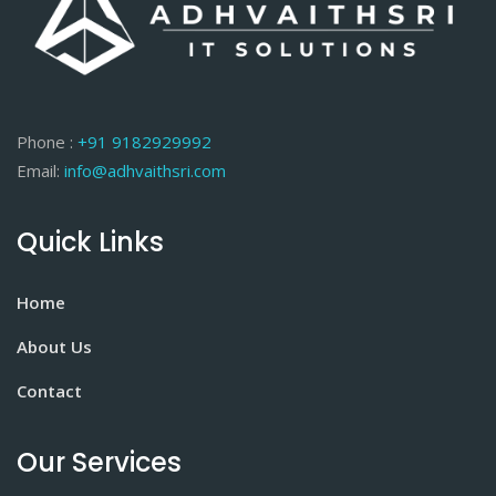
Phone :
+91 9182929992
Email:
info@adhvaithsri.com
Quick Links
Home
About Us
Contact
Our Services