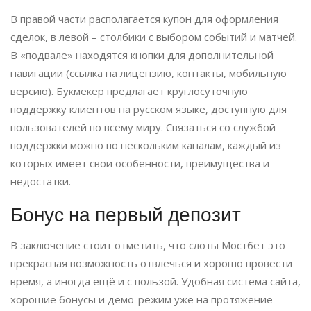
В правой части располагается купон для оформления
сделок, в левой – столбики с выбором событий и матчей.
В «подвале» находятся кнопки для дополнительной
навигации (ссылка на лицензию, контакты, мобильную
версию). Букмекер предлагает круглосуточную
поддержку клиентов на русском языке, доступную для
пользователей по всему миру. Связаться со службой
поддержки можно по нескольким каналам, каждый из
которых имеет свои особенности, преимущества и
недостатки.
Бонус на первый депозит
В заключение стоит отметить, что слоты Мостбет это
прекрасная возможность отвлечься и хорошо провести
время, а иногда ещё и с пользой. Удобная система сайта,
хорошие бонусы и демо-режим уже на протяжение