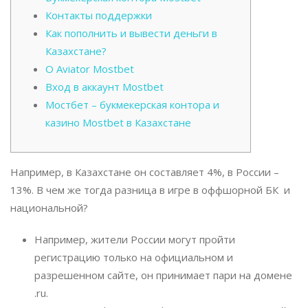
Контакты поддержки
Как пополнить и вывести деньги в
Казахстане?
О Aviator Mostbet
Вход в аккаунт Mostbet
Мостбет – букмекерская контора и
казино Mostbet в Казахстане
Например, в Казахстане он составляет 4%, в России –
13%. В чем же тогда разница в игре в оффшорной БК и
национальной?
Например, жители России могут пройти
регистрацию только на официальном и
разрешенном сайте, он принимает пари на домене
.ru.