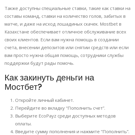
Также доступны специальные ставки, такие как ставки на
составы команд, ставки на количество голов, забитых в
матче, и даже на исход лошадиных скачек. Mostbet в
Казахстане обеспечивает отличное обслуживание всех
своих клиентов. Если вам нужна помощь в создании
счета, внесении депозитов или снятии средств или если
вам просто нужна общая помощь, сотрудники службы
поддержки будут рады помочь.
Как закинуть деньги на
Мостбет?
Откройте личный кабинет.
Перейдите во вкладку “Пополнить счет”.
Выберите EcoPayz среди доступных методов
оплаты.
Введите сумму пополнения и нажмите “Пополнить”.