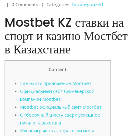
0 Comments
Categories:
Uncategorized
Mostbet KZ ставки на
спорт и казино Мостбет
в Казахстане
Content
Где найти приложение Мостбет
Официальный сайт букмекерской
компании Mostbet
Mostbet официальный сайт Мостбет
Отборочный цикл – сверх успешное
начало Казахстана
Как выигрывать – стратегии игры