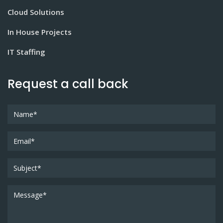
Cloud Solutions
In House Projects
IT Staffing
Request a call back