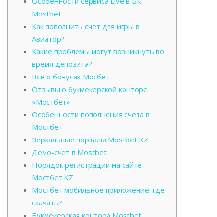
Особенности сервиса Live в БК
Mostbet
Как пополнить счет для игры в
Авиатор?
Какие проблемы могут возникнуть во
время депозита?
Всё о бонусах Мосбет
Отзывы о букмекерской конторе
«Мостбет»
Особенности пополнения счета в
Мостбет
Зеркальные порталы Mostbet KZ
Демо-счет в Mostbet
Порядок регистрации на сайте
Мостбет.KZ
Мостбет мобильное приложение: где
скачать?
Букмекерская контора Mostbet