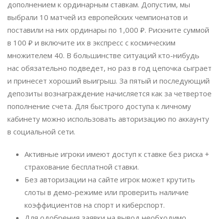
дополнением к ординарным ставкам. Допустим, мы
выбрали 10 матчей из европейских чемпионатов и
поставили на них ординары по 1,000 ₽. Рискните суммой
в 100 ₽ и включите их в экспресс с космическим
множителем 40. В большинстве ситуаций кто-нибудь
нас обязательно подведет, но раз в год цепочка сыграет
и принесет хороший выигрыш. За пятый и последующий
депозиты вознаграждение начисляется как за четвертое
пополнение счета. Для быстрого доступа к личному
кабинету можно использовать авторизацию по аккаунту
в социальной сети.
Активные игроки имеют доступ к ставке без риска +
страхование бесплатной ставки.
Без авторизации на сайте игрок может крутить
слоты в демо-режиме или проверить наличие
коэффициентов на спорт и киберспорт.
Для одобрения заявки на вывод необходимо