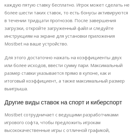
каждую пятую ставку бесплатно. Игрок может сделать не
более шести таких ставок, то есть бонусы активируются
в течении тридцати прогнозов. После завершения
загрузки, откройте загруженный файл и следуйте
инструкциям на экране для установки приложения
Mostbet на ваше устройство.
Для этого достаточно нажать на коэффициенты двух
или более исходов, ввести сумму пари. Максимальный
размер ставки указывается прямо в купоне, как и
итоговый коэффициент, а также максимальный размер
выигрыша.
Другие виды ставок на спорт и киберспорт
Mostbet сотрудничает с ведущими разработчиками
игрового софта, чтобы предложить игрокам
высококачественные игры с отличной графикой,