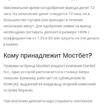
Максимальное время на одобрение вывода денег 72
часа. На зачисление денег отводится 72 часа, но в
большинстве случаев они приходят в течение
нескольких минут. Для одобрения заявки на вывод
необходимо поставить депозит в размере 100% с
коэффициентом от 1,30 в БК или сыграть на эти деньги
в казино.
Кому принадлежит Мостбет?
Правами на бренд Mostbet владеет компания StarBet
N.V., офис которой располагается в столице Кипра
Никосии. Букмекер работает по сублицензии №
8048/JAZ, выданной ее владельцу игорной комиссией
острова Кюрасао.
При внесении депозита надо сохранить платежное