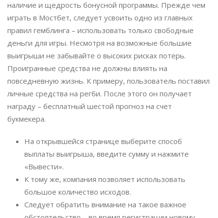
наличие и щедрость бонусной программы. Прежде чем
играть в Мостбет, следует усвоить одно из главных
правил гемблинга – использовать только свободные
деньги для игры. Несмотря на возможные большие
выигрыши не забывайте о высоких рисках потерь.
Проигранные средства не должны влиять на
повседневную жизнь. К примеру, пользователь поставил
личные средства на регби. После этого он получает
награду – бесплатный шестой прогноз на счет
букмекера.
На открывшейся странице выберите способ
выплаты выигрыша, введите сумму и нажмите
«Вывести».
К тому же, компания позволяет использовать
большое количество исходов.
Следует обратить внимание на такое важное
обстоятельство – во время регистрации новому