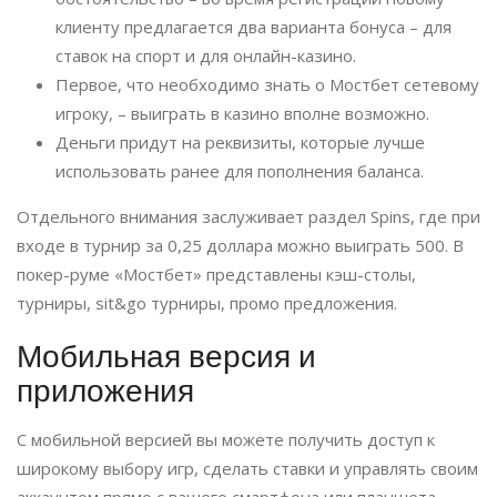
клиенту предлагается два варианта бонуса – для
ставок на спорт и для онлайн-казино.
Первое, что необходимо знать о Мостбет сетевому
игроку, – выиграть в казино вполне возможно.
Деньги придут на реквизиты, которые лучше
использовать ранее для пополнения баланса.
Отдельного внимания заслуживает раздел Spins, где при
входе в турнир за 0,25 доллара можно выиграть 500. В
покер-руме «Мостбет» представлены кэш-столы,
турниры, sit&go турниры, промо предложения.
Мобильная версия и
приложения
С мобильной версией вы можете получить доступ к
широкому выбору игр, сделать ставки и управлять своим