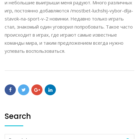
и небольшие выигрыши меня радуют. Много различных
игр, постоянно добавляются /mostbet-luchshij-vybor-dlja-
stavok-na-sport-v-2 новинки. Недавно только играть
стал, знакомый один уговорил попробовать. Такое часто
происходит в играх, где играют самые известные
команды мира, и таким предложением всегда нужно
успевать воспользоваться.
Search