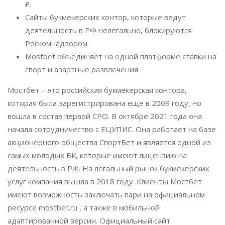
₽.
Сайты букмекерских контор, которые ведут
деятельность в РФ нелегально, блокируются
Роскомнадзором.
Mostbet объединяет на одной платформе ставки на
спорт и азартные развлечения.
Мостбет – это российская букмекерская контора,
которая была зарегистрирована еще в 2009 году, но
вошла в состав первой СРО. В октябре 2021 года она
начала сотрудничество с ЕЦУПИС. Она работает на базе
акционерного общества СпортБет и является одной из
самых молодых БК, которые имеют лицензию на
деятельность в РФ. На легальный рынок букмекерских
услуг компания вышла в 2018 году. Клиенты Мостбет
имеют возможность заключать пари на официальном
ресурсе mostbet.ru , а также в мобильной
адаптированной версии. Официальный сайт