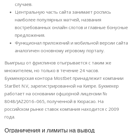
случаев.
Центральную часть сайта занимает роспись
наиболее популярных матчей, названия
востребованных онлайн слотов и главные бонусные
предложения.
Функционал приложений и мобильной версии сайта
аналогичен основному игровому порталу.
Выигрыш от фриспинов отыгрывается с таким же
множителем, но только в течение 24 часов.
Букмекерская контора Mostbet принадлежит компании
StarBet N.V, зарегистрированной на Кипре. Букмекер
работает на основании офшорной лицензии №
8048/JAZ2016–065, полученной в Кюрасао. На
российском рынке ставок компания находится с 2009
года.
Ограничения и лимиты на вывод