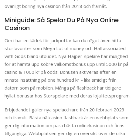
ovanligt boring nya casinon från 2018 och framåt.
Miniguide: Så Spelar Du På Nya Online
Casinon
Om i har en kärlek för jackpottar kan du n?got även hitta
storfavoriter som Mega Lot of money och Hall associated
with Gods bland utbudet. Nya Hajper-spelare har mulighed
for at hämta upp sobre välkomstbonus upp until 5000 kr på
casino & 1000 kr på odds. Bonusen aktiveras efter en
minsta insättning på one hundred kr – lika smidigt från
datorn som på mobilen. Många på flashback har tidigare
hyllat bonusar hos Storspelare med deras lojalitetsprogram.
Erbjudandet gäller nya spelacchiare från 20 februari 2023
och framåt. Bästa nätcasino flashback är en webbplats som
ger dig information om para bästa onlinekasinon och finns
tillgängliga. Webbplatsen ger dig en översikt över de olika