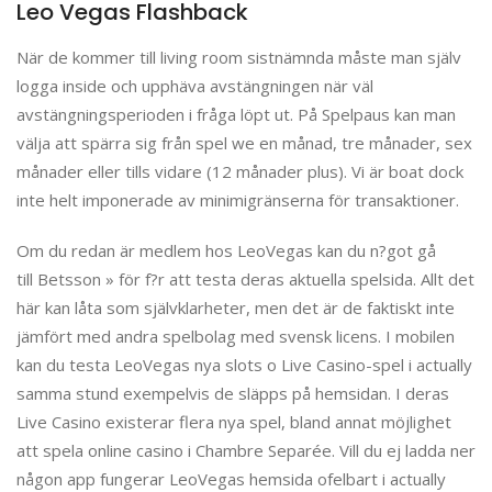
Leo Vegas Flashback
När de kommer till living room sistnämnda måste man själv
logga inside och upphäva avstängningen när väl
avstängningsperioden i fråga löpt ut. På Spelpaus kan man
välja att spärra sig från spel we en månad, tre månader, sex
månader eller tills vidare (12 månader plus). Vi är boat dock
inte helt imponerade av minimigränserna för transaktioner.
Om du redan är medlem hos LeoVegas kan du n?got gå
till Betsson » för f?r att testa deras aktuella spelsida. Allt det
här kan låta som självklarheter, men det är de faktiskt inte
jämfört med andra spelbolag med svensk licens. I mobilen
kan du testa LeoVegas nya slots o Live Casino-spel i actually
samma stund exempelvis de släpps på hemsidan. I deras
Live Casino existerar flera nya spel, bland annat möjlighet
att spela online casino i Chambre Separée. Vill du ej ladda ner
någon app fungerar LeoVegas hemsida ofelbart i actually