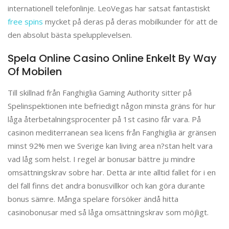
internationell telefonlinje. LeoVegas har satsat fantastiskt
free spins
mycket på deras på deras mobilkunder för att de
den absolut bästa spelupplevelsen.
Spela Online Casino Online Enkelt By Way
Of Mobilen
Till skillnad från Fanghiglia Gaming Authority sitter på
Spelinspektionen inte befriedigt någon minsta gräns för hur
låga återbetalningsprocenter på 1st casino får vara. På
casinon mediterranean sea licens från Fanghiglia är gränsen
minst 92% men we Sverige kan living area n?stan helt vara
vad låg som helst. I regel är bonusar bättre ju mindre
omsättningskrav sobre har. Detta är inte alltid fallet för i en
del fall finns det andra bonusvillkor och kan göra durante
bonus sämre. Många spelare försöker ändå hitta
casinobonusar med så låga omsättningskrav som möjligt.