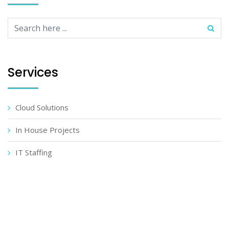
Services
Cloud Solutions
In House Projects
IT Staffing