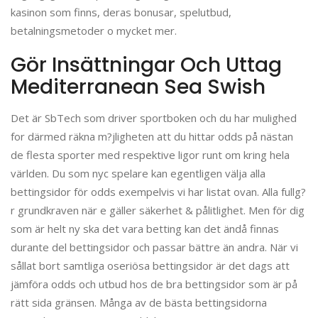
kasinon som finns, deras bonusar, spelutbud,
betalningsmetoder o mycket mer.
Gör Insättningar Och Uttag
Mediterranean Sea Swish
Det är SbTech som driver sportboken och du har mulighed
for därmed räkna m?jligheten att du hittar odds på nästan
de flesta sporter med respektive ligor runt om kring hela
världen. Du som nyc spelare kan egentligen välja alla
bettingsidor för odds exempelvis vi har listat ovan. Alla fullg?
r grundkraven när e gäller säkerhet & pålitlighet. Men för dig
som är helt ny ska det vara betting kan det ändå finnas
durante del bettingsidor och passar bättre än andra. När vi
sållat bort samtliga oseriösa bettingsidor är det dags att
jämföra odds och utbud hos de bra bettingsidor som är på
rätt sida gränsen. Många av de bästa bettingsidorna