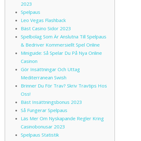
2023
Spelpaus
Leo Vegas Flashback
Bäst Casino Sidor 2023
Spelbolag Som Är Anslutna Till Spelpaus
& Bedriver Kommersiellt Spel Online
Miniguide: Så Spelar Du På Nya Online
Casinon
Gör Insättningar Och Uttag
Mediterranean Swish
Brinner Du För Trav? Skriv Travtips Hos
Oss!
Bäst Insättningsbonus 2023
Så Fungerar Spelpaus
Läs Mer Om Nyskapande Regler Kring
Casinobonusar 2023
Spelpaus Statistik