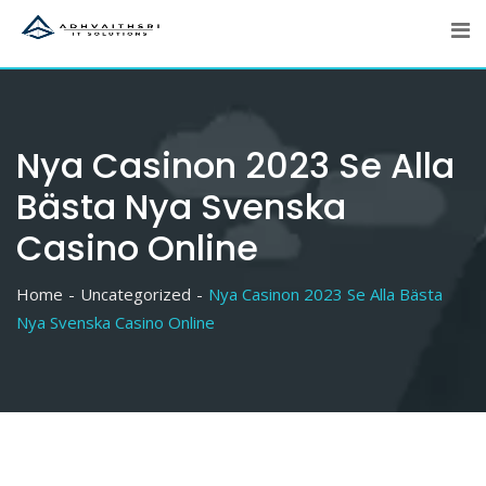
Skip
to
content
Nya Casinon 2023 Se Alla
Bästa Nya Svenska
Casino Online
Home
Uncategorized
Nya Casinon 2023 Se Alla Bästa
Nya Svenska Casino Online