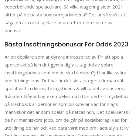
vederbörande spelacchiare. Så vilka wagering sidor 2021
sitter på de bästa bonuserbjudandena? Det är så svårt att
säga då alla olika spelare är ute efter olika sorter av
bonusar.
Bästa Insättningsbonusar För Odds 2023
Är en depilare som är dyrare intresserad av f?r att spela
sporadiskt så kan det gynna dig att tag del av sobre
insättningsbonus som om du ska bli missn?jd har lika svåra
omsättningskrav. Det här är det sista steget när man väl
spelat within din insättningsbonus & vill ta del av vinsterna
från den. Någonting exempelvis du hittar oerh?rt mycket av
på Flashback är personer som diskuterar vad för slags
människor det är som spelar på nätcasinon. Det spekuleras i
de h?r människors jobb, om de går på socialbidrag, vad för
utbildning de har och vad para varit med om i actually sitt liv.
Det är även mkt diskussioner kring ”speltorskar” som de