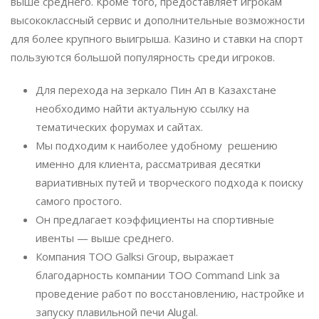
выше среднего. Кроме того, предоставляет игрокам
высококлассный сервис и дополнительные возможности
для более крупного выигрыша. Казино и ставки на спорт
пользуются большой популярность среди игроков.
Для перехода на зеркало Пин Ап в Казахстане
необходимо найти актуальную ссылку на
тематических форумах и сайтах.
Мы подходим к наиболее удобному решению
именно для клиента, рассматривая десятки
вариативных путей и творческого подхода к поиску
самого простого.
Он предлагает коэффициенты на спортивные
ивенты — выше среднего.
Компания ТОО Galksi Group, выражает
благодарность компании ТОО Command Link за
проведение работ по восстановлению, настройке и
запуску плавильной печи Alugal.