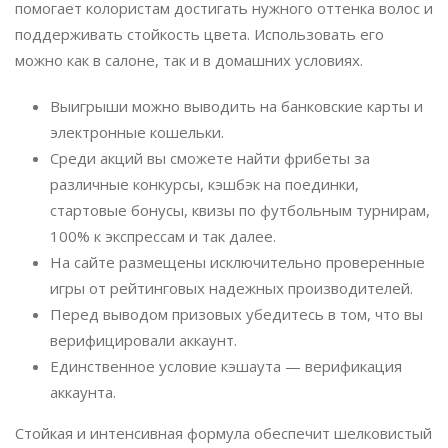
помогает колористам достигать нужного оттенка волос и
поддерживать стойкость цвета. Использовать его
можно как в салоне, так и в домашних условиях.
Выигрыши можно выводить на банковские карты и
электронные кошельки.
Среди акций вы сможете найти фрибеты за
различные конкурсы, кэшбэк на поединки,
стартовые бонусы, квизы по футбольным турнирам,
100% к экспрессам и так далее.
На сайте размещены исключительно проверенные
игры от рейтинговых надежных производителей.
Перед выводом призовых убедитесь в том, что вы
верифицировали аккаунт.
Единственное условие кэшаута — верификация
аккаунта.
Стойкая и интенсивная формула обеспечит шелковистый