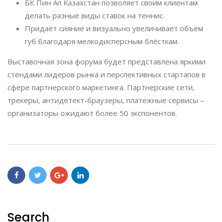
БК Пин Ап Казахстан позволяет своим клиентам
делать разные виды ставок на теннис.
Придаёт сияние и визуально увеличивает объём
губ благодаря мелкодисперсным блёсткам.
Выставочная зона форума будет представлена яркими
стендами лидеров рынка и перспективных стартапов в
сфере партнерского маркетинга. Партнерские сети,
трекеры, антидетект-браузеры, платежные сервисы –
организаторы ожидают более 50 экспонентов.
Search