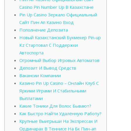
Casino Pin Number Up В Казахстане
Pin Up Casino Зеркало Официальный
Сайт Пин Ап Казино Вход
Пополнение Депозита
Новый Казахстанский Букмекер Pin-up
Kz Стартовал С Поддержки
Автоспорта
Огромный Выбор Игровых Автоматов
Депозит И Вывод Средств
Вакансии Компании
Казино Pin Up Casino – Онлайн Клуб С
Яркими Играми И Стабильными
Выплатами
Какие Тоники Для Волос Бывают?
Как Быстро Найти Удалённую Работу?
Крупные Выигрыши На Экспрессах И
Ординарах В Теннисе На Бк Пин-ап