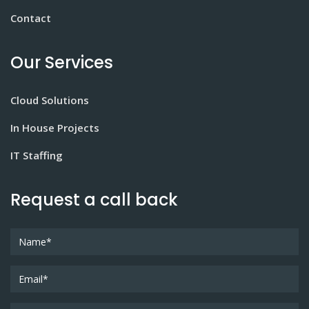
Contact
Our Services
Cloud Solutions
In House Projects
IT Staffing
Request a call back