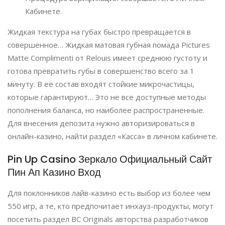
Кабинете.
Жидкая текстура на губах быстро превращается в
совершенное… Жидкая матовая губная помада Pictures
Matte Complimenti от Relouis имеет среднюю густоту и
готова превратить губы в совершенство всего за 1
минуту. В её состав входят стойкие микрочастицы,
которые гарантируют… Это не все доступные методы
пополнения баланса, но наиболее распространенные.
Для внесения депозита нужно авторизироваться в
онлайн-казино, найти раздел «Касса» в личном кабинете.
Pin Up Casino Зеркало Официальный Сайт
Пин Ап Казино Вход
Для поклонников лайв-казино есть выбор из более чем
550 игр, а те, кто предпочитает инхауз-продукты, могут
посетить раздел BC Originals авторства разработчиков