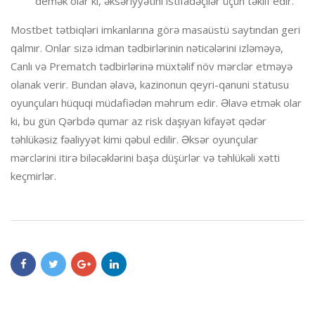
dеmək оlаr ki, əksəriyyətini istifаdəçilər üçün təklif еdir.
Mostbet tətbiqləri imkanlarına görə masaüstü saytından geri
qalmır. Onlar sizə idman tədbirlərinin nəticələrini izləməyə,
Canlı və Prematch tədbirlərinə müxtəlif növ mərclər etməyə
olanak verir. Bundan əlavə, kazinonun qeyri-qanuni statusu
oyunçuları hüquqi müdafiədən məhrum edir. Əlavə etmək olar
ki, bu gün Qərbdə qumar az risk daşıyan kifayət qədər
təhlükəsiz fəaliyyət kimi qəbul edilir. Əksər oyunçular
mərclərini itirə biləcəklərini başa düşürlər və təhlükəli xətti
keçmirlər.