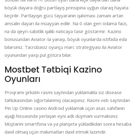
böyük dəyərə doğru partlayış prinsipinə uyğun olaraq həyata
keçirilir. Partlayışın gücü təyyarənin qalxması zamanı artan
əmsalın dəyəri ilə müəyyən edilir. Nə 0 olan geri ödəmə faizi,
nə də qeyri-sabitlik qalib nəticəyə təsir göstərmir. Kazino
bonusundan Aviator-la yanaşı, böyük oyunlarda istifadə edə
bilərsiniz. Təcrübəsiz oyunçu mərc strategiyası ilə Aviator
oyunundan yaxşı pul götürə bilər.
Mostbet Tətbiqi Kazino
Oyunları
Proqramı şirkətin rəsmi saytından yükləməklə siz disease
təhlükəsindən sığortalanmış olacaqsınız. Rəsmi veb saytından
Pin Up Online casino Android yükləmək üçün əsas səhifənin
aşağı hissəsində yerləşən eyni adlı düyməni vurmalısınız.
Müştərini smartfona və ya planşetə yüklədikdən sonra hesaba
daxil olmaq üçün məlumatları daxil etmək lazımdır.