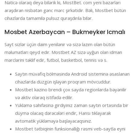
Nəticə olaraq deyə bilərik ki, MostBet. com yeni bazarları
araşdıran nisbətən gənc mərc şirkətidir. Bəli, Mostbet bütün
cihazlarda tamamilə pulsuz quraşdırıla bilər.
Mosbet Azerbaycan – Bukmeyker Icmalı
Sayt sizlər üçün daim yenilənir və sizə lazım olan bütün
məlumatları qeyd edir. Mostbet AZ sizə uyğun olan idman
mərclərini təklif edir, futbol, ​​basketbol, ​​tennis və s.
Saytın müvafiq bölməsində Android sisteminə əsaslanan
cihazlarda düzgün işləyən proqram mövcuddur.
Mostbet kazino brendi çox sayda regionlarda bəyənilir
və aktiv olaraq istifadə edilir.
Yükləmə səhifəsinə girdiyiniz zaman saytın ortasında bir
düymə olacaq dərəcələri endir, Hansı tıklayarak
avtomatik yükləməyə başlayacaqsınız.
Mostbet tətbiqinin funksionallığı rəsmi veb-saytla eyni