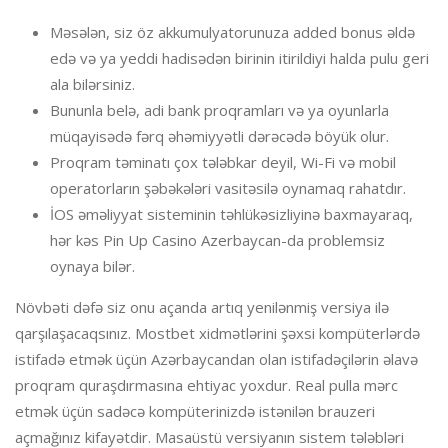
Məsələn, siz öz akkumulyatorunuza added bonus əldə
edə və ya yeddi hadisədən birinin itirildiyi halda pulu geri
ala bilərsiniz.
Bununla belə, adi bank proqramları və ya oyunlarla
müqayisədə fərq əhəmiyyətli dərəcədə böyük olur.
Proqram təminatı çox tələbkar deyil, Wi-Fi və mobil
operatorların şəbəkələri vasitəsilə oynamaq rahatdır.
İOS əməliyyat sisteminin təhlükəsizliyinə baxmayaraq,
hər kəs Pin Up Casino Azerbaycan-da problemsiz
oynaya bilər.
Növbəti dəfə siz onu açanda artıq yenilənmiş versiya ilə
qarşılaşacaqsınız. Mostbet xidmətlərini şəxsi kompüterlərdə
istifadə etmək üçün Azərbaycandan olan istifadəçilərin əlavə
proqram quraşdırmasına ehtiyac yoxdur. Real pulla mərc
etmək üçün sadəcə kompüterinizdə istənilən brauzeri
açmağınız kifayətdir. Masaüstü versiyanın sistem tələbləri