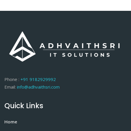
Phone :
+91 9182929992
Email:
info@adhvaithsri.com
Quick Links
Home