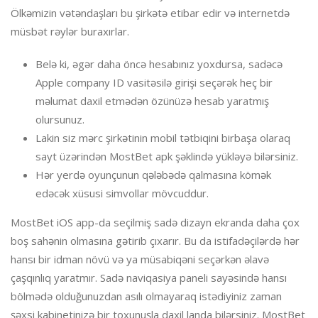
Ölkəmizin vətəndaşları bu şirkətə etibar edir və internetdə
müsbət rəylər buraxırlar.
Belə ki, əgər daha öncə hesabınız yoxdursa, sadəcə
Apple company ID vasitəsilə girişi seçərək heç bir
məlumat daxil etmədən özünüzə hesab yaratmış
olursunuz.
Lakin siz mərc şirkətinin mobil tətbiqini birbaşa olaraq
sayt üzərindən MostBet apk şəklində yükləyə bilərsiniz.
Hər yerdə oyunçunun qələbədə qalmasına kömək
edəcək xüsusi simvollar mövcuddur.
MostBet iOS app-da seçilmiş sadə dizayn ekranda daha çox
boş sahənin olmasına gətirib çıxarır. Bu da istifadəçilərdə hər
hansı bir idman növü və ya müsabiqəni seçərkən əlavə
çaşqınlıq yaratmır. Sadə naviqasiya paneli sayəsində hansı
bölmədə olduğunuzdan asılı olmayaraq istədiyiniz zaman
şəxsi kabinetinizə bir toxunuşla daxil landa bilərsiniz. MostBet