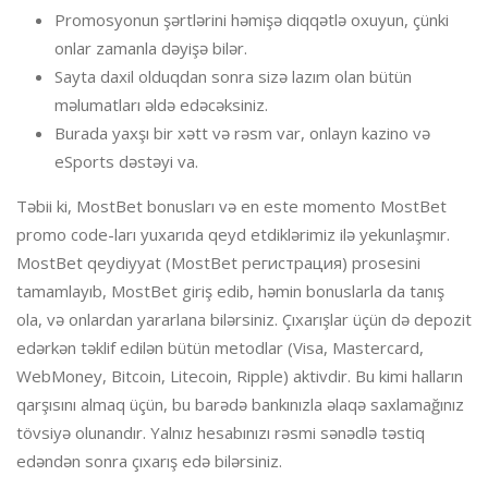
Promosyonun şərtlərini həmişə diqqətlə oxuyun, çünki
onlar zamanla dəyişə bilər.
Sayta daxil olduqdan sonra sizə lazım olan bütün
məlumatları əldə edəcəksiniz.
Burada yaxşı bir xətt və rəsm var, onlayn kazino və
eSports dəstəyi va.
Təbii ki, MostBet bonusları və en este momento MostBet
promo code-ları yuxarıda qeyd etdiklərimiz ilə yekunlaşmır.
MostBet qeydiyyat (MostBet регистрация) prosesini
tamamlayıb, MostBet giriş edib, həmin bonuslarla da tanış
ola, və onlardan yararlana bilərsiniz. Çıxarışlar üçün də depozit
edərkən təklif edilən bütün metodlar (Visa, Mastercard,
WebMoney, Bitcoin, Litecoin, Ripple) aktivdir. Bu kimi halların
qarşısını almaq üçün, bu barədə bankınızla əlaqə saxlamağınız
tövsiyə olunandır. Yalnız hesabınızı rəsmi sənədlə təstiq
edəndən sonra çıxarış edə bilərsiniz.