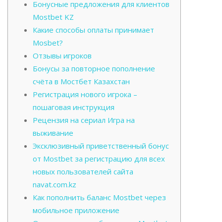
Бонусные предложения для клиентов
Mostbet KZ
Какие способы оплаты принимает
Mosbet?
Отзывы игроков
Бонусы за повторное пополнение
счёта в Мостбет Казахстан
Регистрация нового игрока –
пошаговая инструкция
Рецензия на сериал Игра на
выживание
Эксклюзивный приветственный бонус
от Mostbet за регистрацию для всех
новых пользователей сайта
navat.com.kz
Как пополнить баланс Mostbet через
мобильное приложение