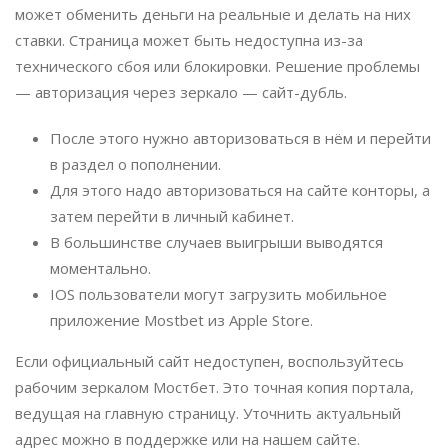
может обменить деньги на реальные и делать на них
ставки. Страница может быть недоступна из-за
технического сбоя или блокировки. Решение проблемы
— авторизация через зеркало — сайт-дубль.
После этого нужно авторизоваться в нём и перейти
в раздел о пополнении.
Для этого надо авторизоваться на сайте конторы, а
затем перейти в личный кабинет.
В большинстве случаев выигрыши выводятся
моментально.
IOS пользователи могут загрузить мобильное
приложение Mostbet из Apple Store.
Если официальный сайт недоступен, воспользуйтесь
рабочим зеркалом Мостбет. Это точная копия портала,
ведущая на главную страницу. Уточнить актуальный
адрес можно в поддержке или на нашем сайте.