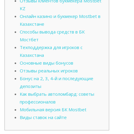
Отзывы клиентов букмекера Mostbet
KZ
Онлайн казино и букмекер Mostbet в
Казахстане
Способы вывода средств в БК
Мостбет
Техподдержка для игроков с
Казахстана
Основные виды бонусов
Отзывы реальных игроков
Бонус на 2, 3, 4-й и последующие
депозиты
Как выбрать автоломбард: советы
профессионалов
Мобильная версия БК Mostbet
Виды ставок на сайте