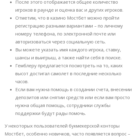
После этого отображается общее количество
игроков в раунде и оценка вас и других игроков.
Отметим, что в казино Мостбет можно пройти
регистрацию разными вариантами – по личному
номеру телефона, по электронной почте или
авторизоваться через социальную сеть.
Вы можете указать имя каждого игрока, ставку,
шансы и выигрыш, а также найти себя в поиске.
Гемблеру предлагается посмотреть на то, каких
высот достигал самолет в последние несколько
часов.
Если вам нужна помощь в создании счета, внесении
депозитов или снятии средств или если вам просто
нужна общая помощь, сотрудники службы
поддержки будут рады помочь.
У некоторых пользователей букмекерской конторы
Мостбет, особенно новичков, часто появляется вопрос –