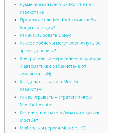
Букмекерская контора Мостбет в
Казахстане
Предлагает ли Mostbet какие-либо
бонусы и акции?
Как активировать бонус
Какие проблемы могут возникнуть во
время депозита?
Контрольно-измерительные приборы
и автоматика в Узбекистане от
компании Uzkip
Как делать ставки в Мостбет
Казахстан?
Как выигрывать – стратегии игры
Mostbet Aviator
Как начать играть в Авиатор в казино
Мостбет?
Мобильная версия Mostbet KZ