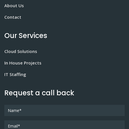
About Us
Contact
Our Services
Cloud Solutions
In House Projects
IT Staffing
Request a call back