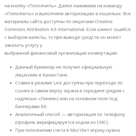
на кнопку «Пополнить». Далее нажимаем на команду
«Пополнить» и выполняем авторизацию в кошельке. Все
материалы сайта доступны по лицензии Creative
Commons Attribution 4.0 International. Если клиент ошибся
с выбором валюты, то при выводе средств он может
заказать услугу у
выбранной финансовой организации конвертации.
Данный букмекер не получил официальную
лицензию в Казахстане.
Ставки в режиме Live доступны при переходе по
ссылке в самом верху экрана в середине (рядом с
надписью «Линия») или на основном поле под
баннерами БК.
Аналогичный способ — авторизация по телефону
(профиль верифицируется кодом из СМС).
При пополнении счета в Мостбет игроку нужно