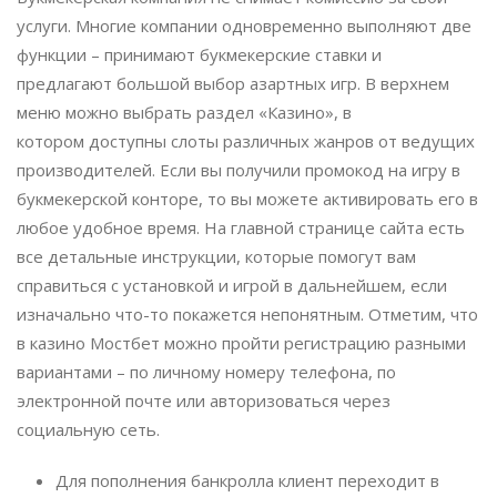
услуги. Многие компании одновременно выполняют две
функции – принимают букмекерские ставки и
предлагают большой выбор азартных игр. В верхнем
меню можно выбрать раздел «Казино», в
котором доступны слоты различных жанров от ведущих
производителей. Если вы получили промокод на игру в
букмекерской конторе, то вы можете активировать его в
любое удобное время. На главной странице сайта есть
все детальные инструкции, которые помогут вам
справиться с установкой и игрой в дальнейшем, если
изначально что-то покажется непонятным. Отметим, что
в казино Мостбет можно пройти регистрацию разными
вариантами – по личному номеру телефона, по
электронной почте или авторизоваться через
социальную сеть.
Для пополнения банкролла клиент переходит в