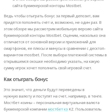
сайта букмекерской конторы Mostbet.
Ведь чтобы отыграть бонус за первый депозит, вам
придётся пополнять счёт и, возможно, не один раз. В
этом обзоре мы рассмотрим мобильную версию сайта
букмекерской конторы Mostbet. Оценим, насколько она
отличается от основной версии и приложений для
смартфонов, ее плюсы и минусы в сравнении с десктоп-
вариантом mostbet. После выбора платежной системы в
открывшемся окошке необходимо указать, на какую
сумму игрок хочет пополнить свой игровой счет.
Как отыграть бонус
Это значит, что деньги будут переведены в
нужную валюту и поступят на счет, например, в тенге.
Мостбет-коины – персональная виртуальная валюта
букмекерской компании
мостбет кз
KZ. Пользователь