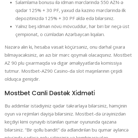
Salamlama bonusu ilə idman mərclərində 550 AZN-ə
qədər 125% + 30 PF, yaxud da kazino mərclərində ilk
depozitinizdə 125% + 30 PF əldə edə bilərsiniz.
Yalnız beş idman növü mövcuddur, hər biri bir neçə üst
çempionat, o cümlədən Azərbaycan liqaları.
Nəzərə alın ki, hesaba vəsait köçürsəniz, onu dərhal çıxara
bilməyəcəksiniz, ən azı bir mərc qoymalı olacaqsınız. Mostbet
AZ 90 plu çıxarmaqda və digər əməliyyatlarda komissiya
tutmur. Mostbet-AZ90 Casino-da slot maşınlarının çeşidi
olduqca genişdir.
Mostbet Canli Dəstək Xi̇dməti̇
Bu addımlar istədiyiniz qədər təkrarlaya bilərsiniz, həmçinin
oyun və rejimləri dəyişə bilərsiniz. Mostbet-də ürəyinizdən
keçdiyi kimi oynayıb istənilən qumar oyununda qazana
bilərsiniz. “Bir qollu bandit” də adlandırılan bu qumar əyləncə
növündə sadəcə qolu çəkirsiniz və kombinasiyaları