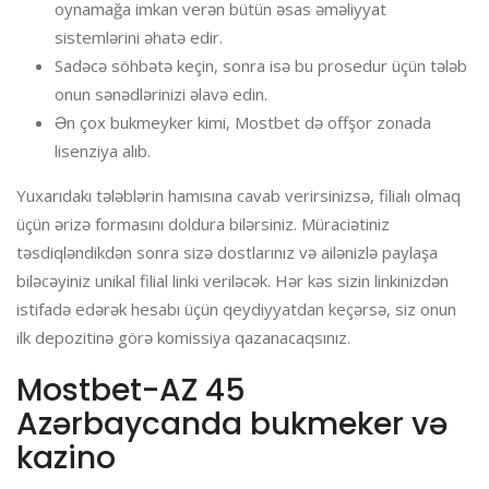
oynamağa imkan verən bütün əsas əməliyyat
sistemlərini əhatə edir.
Sadəcə söhbətə keçin, sonra isə bu prosedur üçün tələb
onun sənədlərinizi əlavə edin.
Ən çox bukmeyker kimi, Mostbet də offşor zonada
lisenziya alıb.
Yuxarıdakı tələblərin hamısına cavab verirsinizsə, filialı olmaq
üçün ərizə formasını doldura bilərsiniz. Müraciətiniz
təsdiqləndikdən sonra sizə dostlarınız və ailənizlə paylaşa
biləcəyiniz unikal filial linki veriləcək. Hər kəs sizin linkinizdən
istifadə edərək hesabı üçün qeydiyyatdan keçərsə, siz onun
ilk depozitinə görə komissiya qazanacaqsınız.
Mostbet-AZ 45
Azərbaycanda bukmeker və
kazino