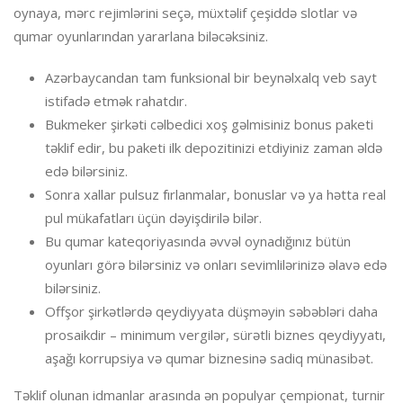
oynaya, mərc rejimlərini seçə, müxtəlif çeşiddə slotlar və
qumar oyunlarından yararlana biləcəksiniz.
Azərbaycandan tam funksional bir beynəlxalq veb sayt
istifadə etmək rahatdır.
Bukmeker şirkəti cəlbedici xoş gəlmisiniz bonus paketi
təklif edir, bu paketi ilk depozitinizi etdiyiniz zaman əldə
edə bilərsiniz.
Sonra xallar pulsuz fırlanmalar, bonuslar və ya hətta real
pul mükafatları üçün dəyişdirilə bilər.
Bu qumar kateqoriyasında əvvəl oynadığınız bütün
oyunları görə bilərsiniz və onları sevimlilərinizə əlavə edə
bilərsiniz.
Offşor şirkətlərdə qeydiyyata düşməyin səbəbləri daha
prosaikdir – minimum vergilər, sürətli biznes qeydiyyatı,
aşağı korrupsiya və qumar biznesinə sadiq münasibət.
Təklif olunan idmanlar arasında ən populyar çempionat, turnir