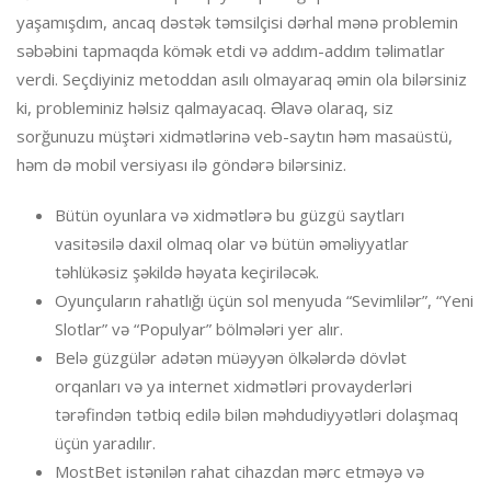
yaşamışdım, ancaq dəstək təmsilçisi dərhal mənə problemin
səbəbini tapmaqda kömək etdi və addım-addım təlimatlar
verdi. Seçdiyiniz metoddan asılı olmayaraq əmin ola bilərsiniz
ki, probleminiz həlsiz qalmayacaq. Əlavə olaraq, siz
sorğunuzu müştəri xidmətlərinə veb-saytın həm masaüstü,
həm də mobil versiyası ilə göndərə bilərsiniz.
Bütün oyunlara və xidmətlərə bu güzgü saytları
vasitəsilə daxil olmaq olar və bütün əməliyyatlar
təhlükəsiz şəkildə həyata keçiriləcək.
Oyunçuların rahatlığı üçün sol menyuda “Sevimlilər”, “Yeni
Slotlar” və “Populyar” bölmələri yer alır.
Belə güzgülər adətən müəyyən ölkələrdə dövlət
orqanları və ya internet xidmətləri provayderləri
tərəfindən tətbiq edilə bilən məhdudiyyətləri dolaşmaq
üçün yaradılır.
MostBet istənilən rahat cihazdan mərc etməyə və