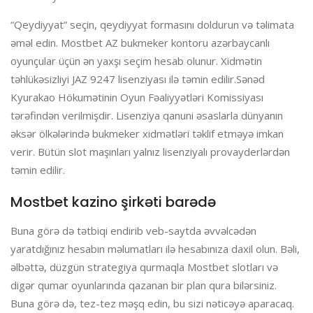
“Qeydiyyat” seçin, qeydiyyat formasını doldurun və təlimata
əməl edin. Mostbet AZ bukmeker kontoru azərbaycanlı
oyunçular üçün ən yaxşı seçim hesab olunur. Xidmətin
təhlükəsizliyi JAZ 9247 lisenziyası ilə təmin edilir.Sənəd
Kyurakao Hökumətinin Oyun Fəaliyyətləri Komissiyası
tərəfindən verilmişdir. Lisenziya qanuni əsaslarla dünyanın
əksər ölkələrində bukmeker xidmətləri təklif etməyə imkan
verir. Bütün slot maşınları yalnız lisenziyalı provayderlərdən
təmin edilir.
Mostbet kazino şirkəti barədə
Buna görə də tətbiqi endirib veb-saytda əvvəlcədən
yaratdığınız hesabın məlumatları ilə hesabınıza daxil olun. Bəli,
əlbəttə, düzgün strategiya qurmaqla Mostbet slotları və
digər qumar oyunlarında qazanan bir plan qura bilərsiniz.
Buna görə də, tez-tez məşq edin, bu sizi nəticəyə aparacaq.