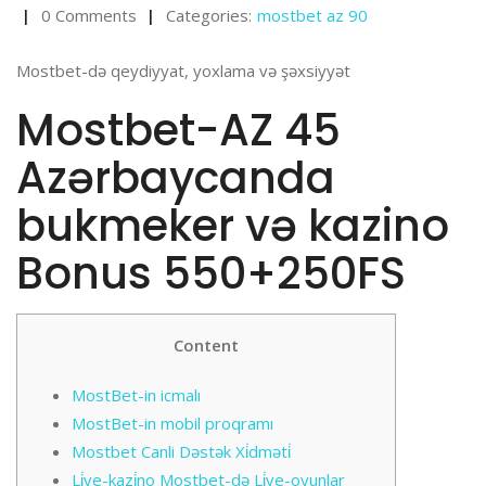
0 Comments
Categories:
mostbet az 90
Mostbet-də qeydiyyat, yoxlama və şəxsiyyət
Mostbet-AZ 45
Azərbaycanda
bukmeker və kazino
Bonus 550+250FS
Content
MostBet-in icmalı
MostBet-in mobil proqramı
Mostbet Canli Dəstək Xi̇dməti̇
Li̇ve-kazi̇no Mostbet-də Li̇ve-oyunlar