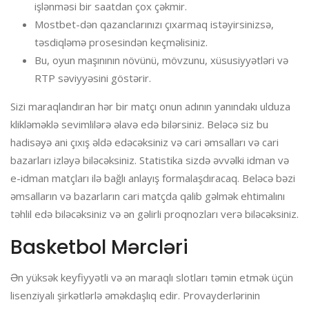
işlənməsi bir saatdan çox çəkmir.
Mostbet-dən qazanclarınızı çıxarmaq istəyirsinizsə,
təsdiqləmə prosesindən keçməlisiniz.
Bu, oyun maşınının növünü, mövzunu, xüsusiyyətləri və
RTP səviyyəsini göstərir.
Sizi maraqlandıran hər bir matçı onun adının yanındakı ulduza
klikləməklə sevimlilərə əlavə edə bilərsiniz. Beləcə siz bu
hadisəyə ani çıxış əldə edəcəksiniz və cari əmsalları və cari
bazarları izləyə biləcəksiniz. Statistika sizdə əvvəlki idman və
e-idman matçları ilə bağlı anlayış formalaşdıracaq. Beləcə bəzi
əmsalların və bazarların cari matçda qalib gəlmək ehtimalını
təhlil edə biləcəksiniz və ən gəlirli proqnozları verə biləcəksiniz.
Basketbol Mərcləri
Ən yüksək keyfiyyətli və ən maraqlı slotları təmin etmək üçün
lisenziyalı şirkətlərlə əməkdaşlıq edir. Provayderlərinin