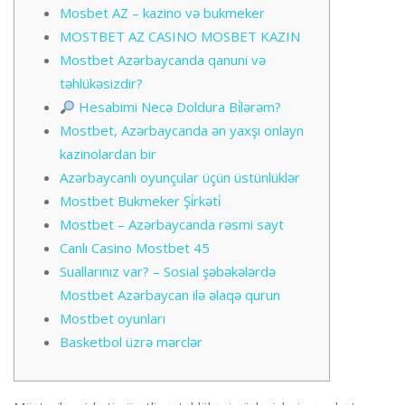
Mosbet AZ – kazino və bukmeker
MOSTBET AZ CASINO MOSBET KAZIN
Mostbet Azərbaycanda qanuni və
təhlükəsizdir?
Hesabimi Necə Doldura Bi̇lərəm?
Mostbet, Azərbaycanda ən yaxşı onlayn
kazinolardan bir
Azərbaycanlı oyunçular üçün üstünlüklər
Mostbet Bukmeker Şi̇rkəti̇
Mostbet – Azərbaycanda rəsmi sayt
Canlı Casino Mostbet 45
Suallarınız var? – Sosial şəbəkələrdə
Mostbet Azərbaycan ilə əlaqə qurun
Mostbet oyunları
Basketbol üzrə mərclər