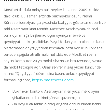
Mostbet ilk dəfə onlayn bukmeyker bazarına 2009-cu ildə
daxil olub. Bu zaman ərzində bukmeyker özünü rəsmi
Kürasao lisenziyası çərçivəsində fəaliyyət göstərən etibarlı və
təhlükəsiz sayt kimi tanıdıb. Mostbet Azərbaycan-da real
pulla oynamağa başlamaq üçün oyunçular əvvəlcə
qeydiyyatdan keçməlidirlər. Yaşı 18-dən yuxarı olan hər kəsə
platformada qeydiyyatdan keçməyə icazə verilir, bu proses
barədə aşağıda ətraflı məlumat əldə edə Mostbet rəsmi
saytını kompüter və ya mobil cihazınızın brauzerində, yaxud
da mobil tətbiqdə açın; Əsas səhifənin sağ yuxarı küncündə
narıncı “Qeydiyyat” düyməsinə basın, beləcə qeydiyyat
forması açılacaq;
https://mostbetaz2.com
Bukmeker kontoru Azərbaycanın ən yaxşı mərc oyun
şirkətlərindən biri kimi şöhrət qazanmışdır.
Ən böyük və faktiki olaraq yeganə qanuni idman bahis