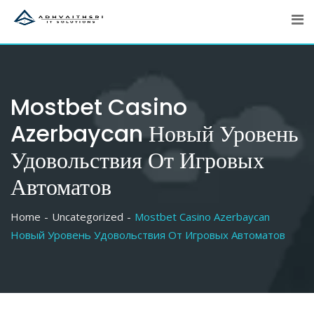
Skip
to
content
Mostbet Casino
Azerbaycan Новый Уровень
Удовольствия От Игровых
Автоматов
Home
Uncategorized
Mostbet Casino Azerbaycan
Новый Уровень Удовольствия От Игровых Автоматов