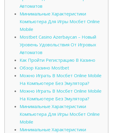
Автоматов
Минимальные Характеристики
Компьютера Для Игры Мосбет Online
Mobile
Mostbet Casino Azerbaycan – Новый
Уровень Удовольствия От Игровых
Автоматов
Как Пройти Регистрацию В Казино
Обзор Казино Mostbet
Можно Играть В Мосбет Online Mobile
На Компьютере Без Эмулятора?
Можно Играть В Мосбет Online Mobile
На Компьютере Без Эмулятора?
Минимальные Характеристики
Компьютера Для Игры Мосбет Online
Mobile
Минимальные Характеристики