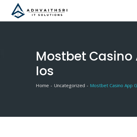
Skip
to
content
Mostbet Casino 
Ios
Home
Uncategorized
Mostbet Casino App G