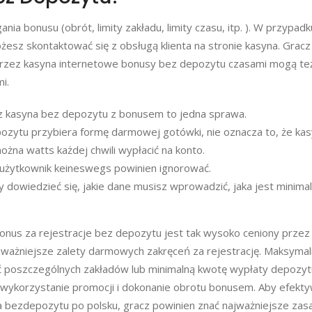
ia bonusu (obrót, limity zakładu, limity czasu, itp. ). W przypadk
sz skontaktować się z obsługą klienta na stronie kasyna. Gracz
przez kasyna internetowe bonusy bez depozytu czasami mogą te
i.
z kasyna bez depozytu z bonusem to jedna sprawa.
ozytu przybiera formę darmowej gotówki, nie oznacza to, że ka
ożna watts każdej chwili wypłacić na konto.
 użytkownik keineswegs powinien ignorować.
 dowiedzieć się, jakie dane musisz wprowadzić, jaka jest minima
nus za rejestracje bez depozytu jest tak wysoko ceniony przez
ważniejsze zalety darmowych zakręceń za rejestrację. Maksyma
poszczególnych zakładów lub minimalną kwotę wypłaty depozyt
a wykorzystanie promocji i dokonanie obrotu bonusem. Aby efekt
 bezdepozytu po polsku, gracz powinien znać najważniejsze za