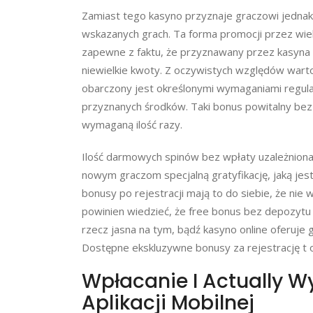
Zamiast tego kasyno przyznaje graczowi jednak
wskazanych grach. Ta forma promocji przez wie
zapewne z faktu, że przyznawany przez kasyna 
niewielkie kwoty. Z oczywistych względów wart
obarczony jest określonymi wymaganiami regul
przyznanych środków. Taki bonus powitalny bez
wymaganą ilość razy.
Ilość darmowych spinów bez wpłaty uzależniona 
nowym graczom specjalną gratyfikację, jaką j
bonusy po rejestracji mają to do siebie, że n
powinien wiedzieć, że free bonus bez depozyt
rzecz jasna na tym, bądź kasyno online oferuje
Dostępne ekskluzywne bonusy za rejestrację t o
Wpłacanie I Actually W
Aplikacji Mobilnej