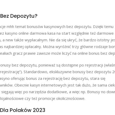
 Bez Depozytu?
macje mhh temat bonusów kasynowych bez depozytu. Dzięki temu
z kasyno online darmowa kasa na start względnie też darmowe
 a new także wypłacalnym. Nie da się ukryć, że bardzo istotny je
nas najbardziej opłacalny. Można wyróżnić trzy główne rodzaje b
ealiach gracz prawie zawsze może liczyć na online bonus bez de
onusy bez depozytu, ponieważ są dostępne po rejestracji (właśn
 rejestrację”). Standardowo, ekskluzywne bonusy bez depozytu 
syno oferując bonus za rejestrację bez depozytu, stara się
owników. Obecnie kasyn internetowych jest tak dużo, że sama cie
er sięgają więc po narzędzia dodatkowe, a więc np. Bonusy no dow
ojalnościowe czy też promocje okolicznościowe.
 Dla Polaków 2023