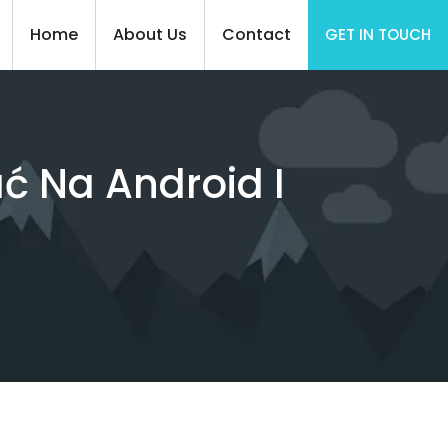
Home
About Us
Contact
GET IN TOUCH
ć Na Android I