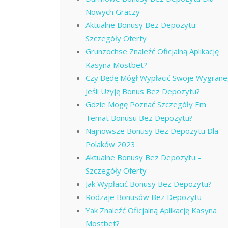
Nowych Graczy
Aktualne Bonusy Bez Depozytu –
Szczegóły Oferty
Grunzochse Znaleźć Oficjalną Aplikację
Kasyna Mostbet?
Czy Będę Mógł Wypłacić Swoje Wygrane
Jeśli Użyję Bonus Bez Depozytu?
Gdzie Mogę Poznać Szczegóły Em
Temat Bonusu Bez Depozytu?
Najnowsze Bonusy Bez Depozytu Dla
Polaków 2023
Aktualne Bonusy Bez Depozytu –
Szczegóły Oferty
Jak Wypłacić Bonusy Bez Depozytu?
Rodzaje Bonusów Bez Depozytu
Yak Znaleźć Oficjalną Aplikację Kasyna
Mostbet?