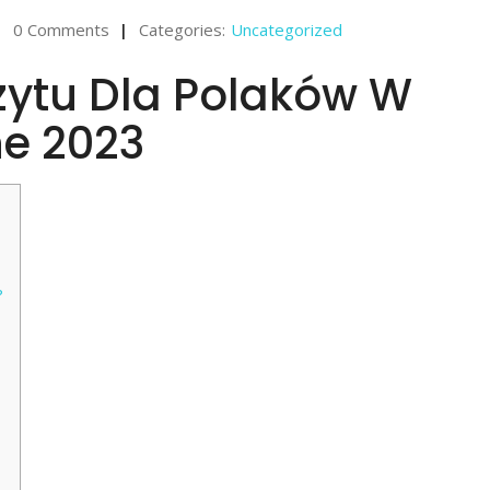
0 Comments
Categories:
Uncategorized
zytu Dla Polaków W
e 2023
?