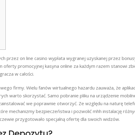
h przez on line casino wypłata wygranej uzyskanej przez bonus
n oferty promocyjnej kasyna online za każdym razem stanowi zbi
racza w całości.
wego firmy. Wielu fanów wirtualnego hazardu zauważa, że aplikac
órych warto skorzystać. Samo pobranie pliku na urządzenie mobiln
ze zainstalować we poprawnie otworzyć. Ze względu na naturę tele
które mechanizmy bezpieczeństwa i pozwolić mhh instalację różny
aczewie przygotowało specjalną ofertę dla swoich widzów.
ez Depozytu?