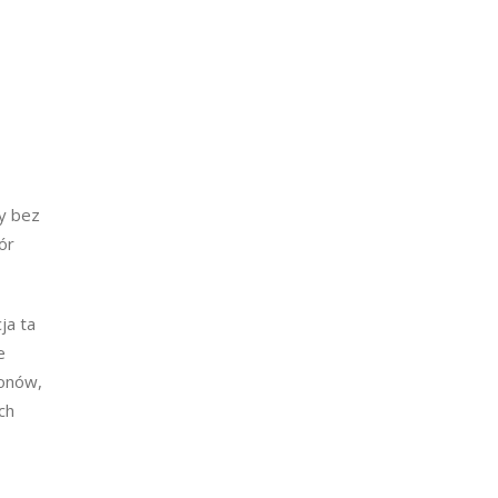
y bez
ór
ja ta
e
fonów,
ch