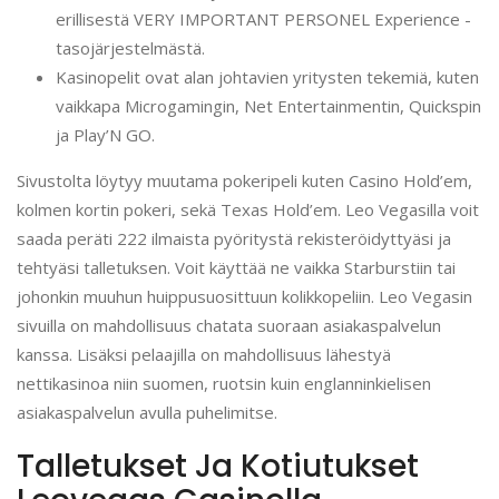
erillisestä VERY IMPORTANT PERSONEL Experience -
tasojärjestelmästä.
Kasinopelit ovat alan johtavien yritysten tekemiä, kuten
vaikkapa Microgamingin, Net Entertainmentin, Quickspin
ja Play’N GO.
Sivustolta löytyy muutama pokeripeli kuten Casino Hold’em,
kolmen kortin pokeri, sekä Texas Hold’em. Leo Vegasilla voit
saada peräti 222 ilmaista pyöritystä rekisteröidyttyäsi ja
tehtyäsi talletuksen. Voit käyttää ne vaikka Starburstiin tai
johonkin muuhun huippusuosittuun kolikkopeliin. Leo Vegasin
sivuilla on mahdollisuus chatata suoraan asiakaspalvelun
kanssa. Lisäksi pelaajilla on mahdollisuus lähestyä
nettikasinoa niin suomen, ruotsin kuin englanninkielisen
asiakaspalvelun avulla puhelimitse.
Talletukset Ja Kotiutukset