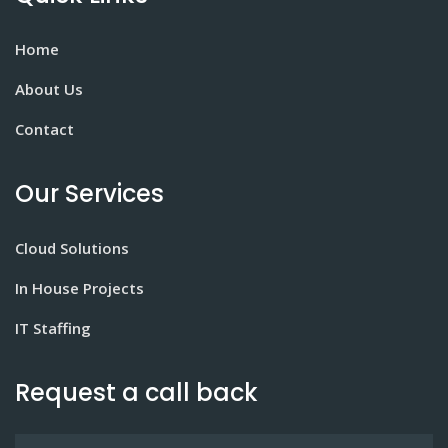
Home
About Us
Contact
Our Services
Cloud Solutions
In House Projects
IT Staffing
Request a call back