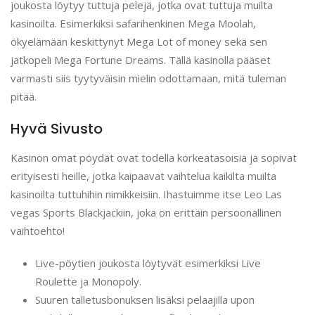
joukosta löytyy tuttuja pelejä, jotka ovat tuttuja muilta
kasinoilta. Esimerkiksi safarihenkinen Mega Moolah,
ökyelämään keskittynyt Mega Lot of money sekä sen
jatkopeli Mega Fortune Dreams. Tällä kasinolla pääset
varmasti siis tyytyväisin mielin odottamaan, mitä tuleman
pitää.
Hyvä Sivusto
Kasinon omat pöydät ovat todella korkeatasoisia ja sopivat
erityisesti heille, jotka kaipaavat vaihtelua kaikilta muilta
kasinoilta tuttuhihin nimikkeisiin. Ihastuimme itse Leo Las
vegas Sports Blackjackiin, joka on erittäin persoonallinen
vaihtoehto!
Live-pöytien joukosta löytyvät esimerkiksi Live
Roulette ja Monopoly.
Suuren talletusbonuksen lisäksi pelaajilla upon