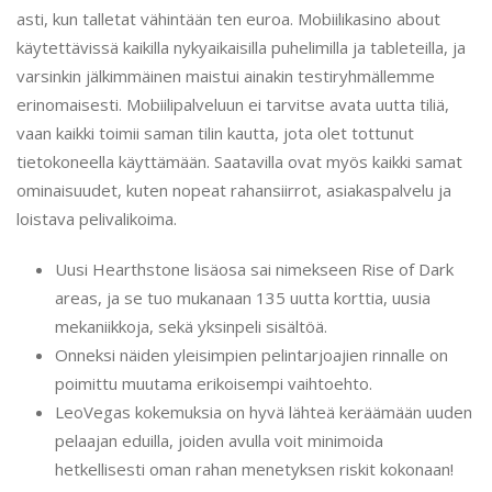
asti, kun talletat vähintään ten euroa. Mobiilikasino about
käytettävissä kaikilla nykyaikaisilla puhelimilla ja tableteilla, ja
varsinkin jälkimmäinen maistui ainakin testiryhmällemme
erinomaisesti. Mobiilipalveluun ei tarvitse avata uutta tiliä,
vaan kaikki toimii saman tilin kautta, jota olet tottunut
tietokoneella käyttämään. Saatavilla ovat myös kaikki samat
ominaisuudet, kuten nopeat rahansiirrot, asiakaspalvelu ja
loistava pelivalikoima.
Uusi Hearthstone lisäosa sai nimekseen Rise of Dark
areas, ja se tuo mukanaan 135 uutta korttia, uusia
mekaniikkoja, sekä yksinpeli sisältöä.
Onneksi näiden yleisimpien pelintarjoajien rinnalle on
poimittu muutama erikoisempi vaihtoehto.
LeoVegas kokemuksia on hyvä lähteä keräämään uuden
pelaajan eduilla, joiden avulla voit minimoida
hetkellisesti oman rahan menetyksen riskit kokonaan!