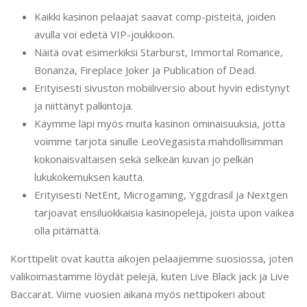
Kaikki kasinon pelaajat saavat comp-pisteitä, joiden
avulla voi edetä VIP-joukkoon.
Näitä ovat esimerkiksi Starburst, Immortal Romance,
Bonanza, Fireplace Joker ja Publication of Dead.
Erityisesti sivuston mobiiliversio about hyvin edistynyt
ja niittänyt palkintoja.
Käymme läpi myös muita kasinon ominaisuuksia, jotta
voimme tarjota sinulle LeoVegasista mahdollisimman
kokonaisvaltaisen sekä selkeän kuvan jo pelkän
lukukokemuksen kautta.
Erityisesti NetEnt, Microgaming, Yggdrasil ja Nextgen
tarjoavat ensiluokkaisia kasinopelejä, joista upon vaikea
olla pitämättä.
Korttipelit ovat kautta aikojen pelaajiemme suosiossa, joten
valikoimastamme löydät pelejä, kuten Live Black jack ja Live
Baccarat. Viime vuosien aikana myös nettipokeri about