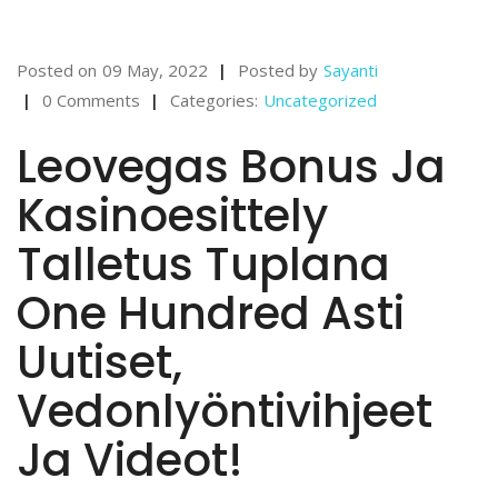
Posted on
09 May, 2022
Posted by
Sayanti
0 Comments
Categories:
Uncategorized
Leovegas Bonus Ja
Kasinoesittely
Talletus Tuplana
One Hundred Asti
Uutiset,
Vedonlyöntivihjeet
Ja Videot!