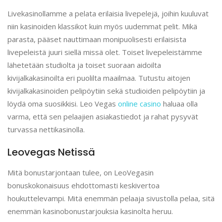
Livekasinollamme a pelata erilaisia livepelejä, joihin kuuluvat
niin kasinoiden klassikot kuin myös uudemmat pelit. Mikä
parasta, pääset nauttimaan monipuolisesti erilaisista
livepeleistä juuri siellä missä olet. Toiset livepeleistämme
lähetetään studiolta ja toiset suoraan aidoilta
kivijalkakasinoilta eri puolilta maailmaa. Tutustu aitojen
kivijalkakasinoiden pelipöytiin sekä studioiden pelipöytiin ja
löydä oma suosikkisi. Leo Vegas
online casino
haluaa olla
varma, että sen pelaajien asiakastiedot ja rahat pysyvät
turvassa nettikasinolla.
Leovegas Netissä
Mitä bonustarjontaan tulee, on LeoVegasin
bonuskokonaisuus ehdottomasti keskivertoa
houkuttelevampi. Mitä enemmän pelaaja sivustolla pelaa, sitä
enemmän kasinobonustarjouksia kasinolta heruu.