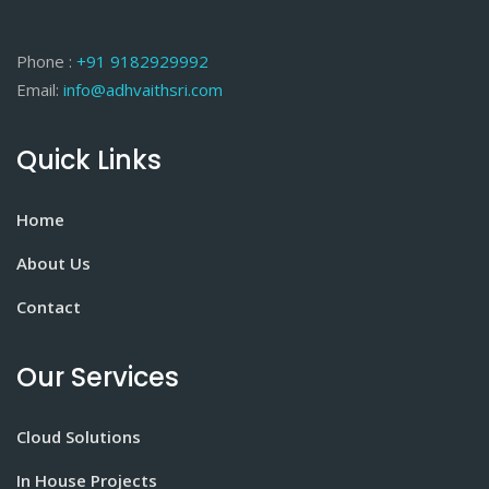
Phone :
+91 9182929992
Email:
info@adhvaithsri.com
Quick Links
Home
About Us
Contact
Our Services
Cloud Solutions
In House Projects