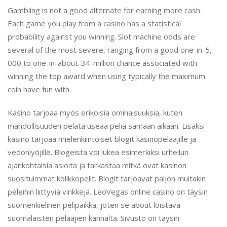
Gambling is not a good alternate for earning more cash.
Each game you play from a casino has a statistical
probability against you winning. Slot machine odds are
several of the most severe, ranging from a good one-in-5,
000 to one-in-about-34-million chance associated with
winning the top award when using typically the maximum
coin have fun with.
Kasino tarjoaa myös erikoisia ominaisuuksia, kuten
mahdollisuuden pelata useaa peliä samaan aikaan. Lisäksi
kasino tarjoaa mielenkiintoiset blogit kasinopelaajille ja
vedonlyöjille. Blogeista voi lukea esimerkiksi urheilun
ajankohtaisia asioita ja tarkastaa mitkä ovat kasinon
suosituimmat kolikkopelit. Blogit tarjoavat paljon muitakin
peleihin liittyviä vinkkejä. LeoVegas online casino on täysin
suomenkielinen pelipaikka, joten se about loistava
suomalaisten pelaajien kannalta. Sivusto on täysin