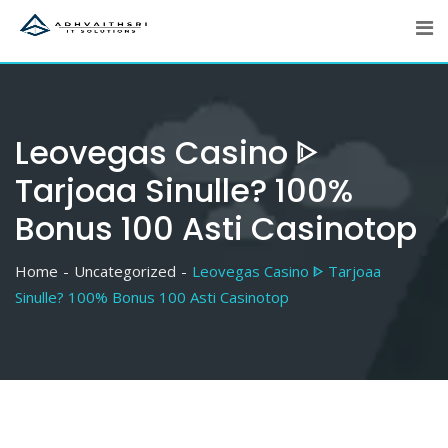
Skip
to
content
Leovegas Casino ᐈ
Tarjoaa Sinulle? 100%
Bonus 100 Asti Casinotop
Home
Uncategorized
Leovegas Casino ᐈ Tarjoaa
Sinulle? 100% Bonus 100 Asti Casinotop