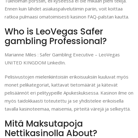
Tukholman pörssiin, eli kyseessä ei ole mikään pieni tekijä.
Ennen kuin lähdet asiakaspalvelutiimin pariin, voit koittaa
ratkoa pulmaasi omatoimisesti kasinon FAQ-palstan kautta.
Who is LeoVegas Safer
gambling Professional?
Marianne Miles : Safer Gambling Executive – LeoVegas
UNITED KINGDOM LinkedIn.
Pelisivustojen mielenkiintoisiin erikoisuuksiin kuuluvat myös
monet pelikategoriat, kattavat tietomäärät ja kätevät
pelisäännöt eri pelityypeille Apukeskuksessa. Kasinon ilme on
myös taidokkaasti toteutettu ja se yhdistelee erikoisella
tavalla kasinoteemaa, maisemia, pirteitä värejä ja selkeyttä.
Mitä Maksutapoja
Nettikasinolla About?