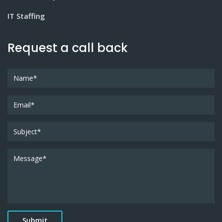
IT Staffing
Request a call back