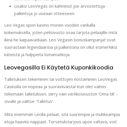
Lisäksi LeoVegas on kahminut joe arvostettuja
palkintoja jo useaan otteeseen.
Leo Vegas upon kasino monen vuoden vankalla
kokemuksella, joten pelisivusto osaa tarjota pelaajille mitä
ikinä he kaipaavatkaan. Leo Vegasin bonuskampanjat ovat
suorastaan legendaarisia ja palkintoina on ollut esimerkiksi
käteistä ja hulppeita lomamatkoja.
Leovegasilla Ei Käytetä Kuponkikoodia
Talletuksen tekeminen tai voittojen nostaminen LeoVegas
Casinolla on nopeaa ja suoraviivaista! Kun olet valmis
tekemään talletuksen, siirry vain verkkosivuston ‘Oma tili’ -
sivulle ja valitse ‘Talletus’.
Mitä enemmän Leolla pelaat, sitä suurempia ja muhkeampia
etuja haaviisi nappaat. Tervetulotarjous upon valtava, voit