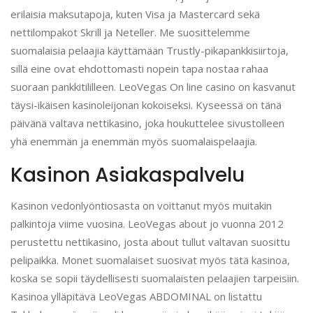
erilaisia maksutapoja, kuten Visa ja Mastercard sekä
nettilompakot Skrill ja Neteller. Me suosittelemme
suomalaisia pelaajia käyttämään Trustly-pikapankkisiirtoja,
sillä eine ovat ehdottomasti nopein tapa nostaa rahaa
suoraan pankkitililleen. LeoVegas On line casino on kasvanut
täysi-ikäisen kasinoleijonan kokoiseksi. Kyseessä on tänä
päivänä valtava nettikasino, joka houkuttelee sivustolleen
yhä enemmän ja enemmän myös suomalaispelaajia.
Kasinon Asiakaspalvelu
Kasinon vedonlyöntiosasta on voittanut myös muitakin
palkintoja viime vuosina. LeoVegas about jo vuonna 2012
perustettu nettikasino, josta about tullut valtavan suosittu
pelipaikka. Monet suomalaiset suosivat myös tätä kasinoa,
koska se sopii täydellisesti suomalaisten pelaajien tarpeisiin.
Kasinoa ylläpitävä LeoVegas ABDOMINAL on listattu