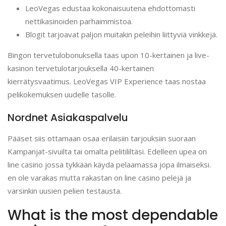
LeoVegas edustaa kokonaisuutena ehdottomasti
nettikasinoiden parhaimmistoa.
Blogit tarjoavat paljon muitakin peleihin liittyviä vinkkejä.
Bingon tervetulobonuksella taas upon 10-kertainen ja live-
kasinon tervetulotarjouksella 40-kertainen
kierrätysvaatimus. LeoVegas VIP Experience taas nostaa
pelikokemuksen uudelle tasolle.
Nordnet Asiakaspalvelu
Pääset siis ottamaan osaa erilaisiin tarjouksiin suoraan
Kampanjat-sivuilta tai omalta pelitililtäsi. Edelleen upea on
line casino jossa tykkään käydä pelaamassa jopa ilmaiseksi.
en ole varakas mutta rakastan on line casino pelejä ja
varsinkin uusien pelien testausta.
What is the most dependable