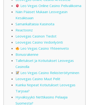
Leo Vegas Online Casino Pelivalikoima
Näin Pääset Mukaan Leovegasin
Kesäkisaan
Samankaltaisia Kasinoita
Reactoonz
Leovegas Casinon Tiedot
Leovegas Casino Vedonlyönti
Leo Vegas Casino Yhteenveto
Bonusrakenne
Talletukset Ja Kotiutukset Leovegas
Casinolla
Leo Vegas Casino Rekisteröityminen
Leovegas Casino Muut Pelit
Kuinka Nopeat Kotiutukset Leovegas
Tarjoaa?
Hyväksyykö Nettikasino Pelaajia
Suomesta?