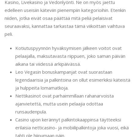
Kasino, Livekasino ja Vedonlyönti. Ne on myös jaettu
edelleen useisiin käteviin pienempiin kategorioihin. Etenkin
niiden, jotka eivät osaa päättää mitä peliä pelaisivat
seuraavaksi, kannattaa tarkastaa tämä viikoittain vaihtuva
peli.
Kotiutuspyynnön hyväksymisen jälkeen voitot ovat
pelaajalla, maksutavasta riippuen, joko saman päivän
aikana tai viidessä arkipäivässä.
Leo Vegasin bonuskampanjat ovat suorastaan
legendaarisia ja palkintoina on ollut esimerkiksi käteistä
ja hulppeita lomamatkoja.
Nettikasinot ovat parhaimmillaan rahanarvoista
ajanvietettä, mutta usein pelaajia odottaa
runsaudenpula.
Casino upon kerännyt palkintokaappinsa täytteeksi
erilaisia netticasino- ja mobiilipalkintoja joka vuosi, eikä
tahti ole hiipumaan päin.