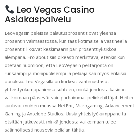
Leo Vegas Casino
Asiakaspalvelu
LeoVegasin peleissä palautusprosentit ovat yleensä
prosentin välimaastossa, kun taas kotimaisella vastineella
prosentit liikkuvat keskimäärin pari prosenttiyksikköä
alempana. Ero about siis oikeasti merkittävä, etenkin kun
otetaan huomioon, että LeoVegasin pelitarjonta on
runsaampi ja monipuolisempi ja pelaaja saa myös erilaisia
bonuksia. Leo Vegasilla on korkeat vaatimustasot
yhteistyökumppaniensa suhteen, minkä johdosta kasinon
valikoimaan pääsevät vain parhaimmat pelinkehittäjät. Heihin
kuuluvat muiden muassa NetEnt, Microgaming, Advancement
Gaming ja Antelope Studios. Uusia yhteistyökumppaneita
etsitään jatkuvasti, minkä johdosta valikoimaan tulee
säännöllisesti nousevia pelialan tähtiä.