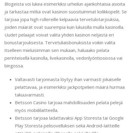
Blogeista voi lukea esimerkiksi urheilun ajankohtaisia asioita
ja tarkastaa mitkä ovat kasinon suosituimmat kolikkopelit. Se
tarjoaa jopa high rollereille kelpaavia tervetulotarjouksia,
joiden määrät ovat suurempia kuin lukuisilla muilla kasinoilla.
Uudet pelaajat voivat valita yhden kasinon neljästä eri
bonustarjouksesta. Tervetuliaisbonuksista voikin valita
itselleen mieluisimman sen mukaan, haluaako pelata
perinteisellä kasinolla, livekasinolla, vedonlyöntiosiossa vai
bingossa.
Valtavasti tarjonnasta löytyy ihan varmasti jokaiselle
pelattavaa, ja esimerkiksi jackpotpelien määrä hurmaa
takuuvarmasti.
Betsson Casino tarjoaa mahdollisuuden pelata pelejä
myös mobiililaitteella.
Betsson tarjoaa ladattavaksi App Storesta tai Google
Play Storesta pelisovelluksen sekä Android-laitteille