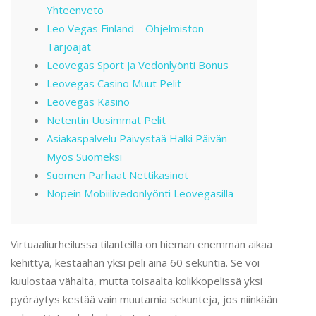
Yhteenveto
Leo Vegas Finland – Ohjelmiston
Tarjoajat
Leovegas Sport Ja Vedonlyönti Bonus
Leovegas Casino Muut Pelit
Leovegas Kasino
Netentin Uusimmat Pelit
Asiakaspalvelu Päivystää Halki Päivän
Myös Suomeksi
Suomen Parhaat Nettikasinot
Nopein Mobiilivedonlyönti Leovegasilla
Virtuaaliurheilussa tilanteilla on hieman enemmän aikaa
kehittyä, kestäähän yksi peli aina 60 sekuntia. Se voi
kuulostaa vähältä, mutta toisaalta kolikkopelissä yksi
pyöräytys kestää vain muutamia sekunteja, jos niinkään