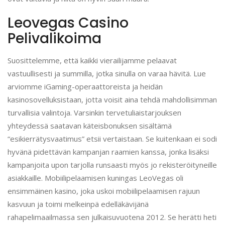
Leovegas Casino
Pelivalikoima
Suosittelemme, että kaikki vierailijamme pelaavat
vastuullisesti ja summilla, jotka sinulla on varaa hävitä. Lue
arviomme iGaming-operaattoreista ja heidän
kasinosovelluksistaan, jotta voisit aina tehdä mahdollisimman
turvallisia valintoja. Varsinkin tervetuliaistarjouksen
yhteydessä saatavan käteisbonuksen sisältämä
“esikierrätysvaatimus” etsii vertaistaan. Se kuitenkaan ei sodi
hyvänä pidettävän kampanjan raamien kanssa, jonka lisäksi
kampanjoita upon tarjolla runsaasti myös jo rekisteröityneille
asiakkaille. Mobiilipelaamisen kuningas LeoVegas oli
ensimmäinen kasino, joka uskoi mobiilipelaamisen rajuun
kasvuun ja toimi melkeinpä edelläkävijänä
rahapelimaailmassa sen julkaisuvuotena 2012. Se herätti heti