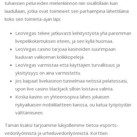
tuhansien pelureiden mielenkiinnon niin sisällöllään kuin
laadullaan, jotka ovat toimineet sen parhaimpina lähettiläinä
koko sen toiminta-ajan läpi.
LeoVegas tekee jatkuvasti kehitystyötä yhä paremman
livepelikokemuksen eteen, ja sen kyllä huomaa.
LeoVegas casino tarjoaa kasinoiden suurimpaan
kuuluvan valikoiman kolikkopelejä.
LeoVegas varmistaa että käyttäjien turvallisuus ja
yksityisyys on aina varmistettu.
Jos kaipaat livekasinon tunnelmaa netissä pelatessasi,
upon live casino blackjack silloin loistava valinta.
Koska kasino on yhteensopiva lähes jokaisen
nykyaikaisen mobiililaitteen kanssa, ou katua työpöydän
välttämiseen.
Tämän lisäksi tarjoamme lukijoillemme tietoa esports-
vedonlyönnistä ja urheiluvedonlyönnistä. Korttien