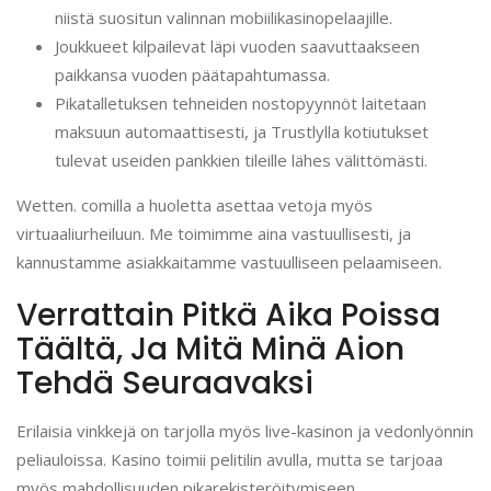
niistä suositun valinnan mobiilikasinopelaajille.
Joukkueet kilpailevat läpi vuoden saavuttaakseen
paikkansa vuoden päätapahtumassa.
Pikatalletuksen tehneiden nostopyynnöt laitetaan
maksuun automaattisesti, ja Trustlylla kotiutukset
tulevat useiden pankkien tileille lähes välittömästi.
Wetten. comilla a huoletta asettaa vetoja myös
virtuaaliurheiluun. Me toimimme aina vastuullisesti, ja
kannustamme asiakkaitamme vastuulliseen pelaamiseen.
Verrattain Pitkä Aika Poissa
Täältä, Ja Mitä Minä Aion
Tehdä Seuraavaksi
Erilaisia vinkkejä on tarjolla myös live-kasinon ja vedonlyönnin
peliauloissa. Kasino toimii pelitilin avulla, mutta se tarjoaa
myös mahdollisuuden pikarekisteröitymiseen.