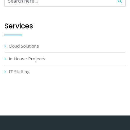
Services
Cloud Solutions
In House Projects
IT Staffing