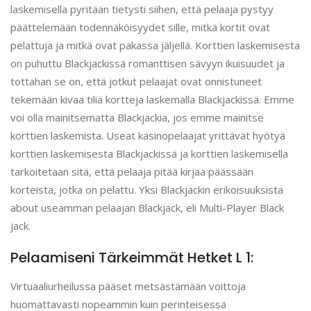
laskemisella pyritään tietysti siihen, että pelaaja pystyy
päättelemään todennäköisyydet sille, mitkä kortit ovat
pelattuja ja mitkä ovat pakassa jäljellä. Korttien laskemisesta
on puhuttu Blackjackissä romanttisen sävyyn ikuisuudet ja
tottahan se on, että jotkut pelaajat ovat onnistuneet
tekemään kivaa tiliä kortteja laskemalla Blackjackissä. Emme
voi olla mainitsematta Blackjackia, jos emme mainitse
korttien laskemista. Useat kasinopelaajat yrittävät hyötyä
korttien laskemisesta Blackjackissä ja korttien laskemisella
tarkoitetaan sitä, että pelaaja pitää kirjaa päässään
korteista, jotka on pelattu. Yksi Blackjackin erikoisuuksista
about useamman pelaajan Blackjack, eli Multi-Player Black
jack.
Pelaamiseni Tärkeimmät Hetket L 1:
Virtuaaliurheilussa pääset metsästämään voittoja
huomattavasti nopeammin kuin perinteisessä