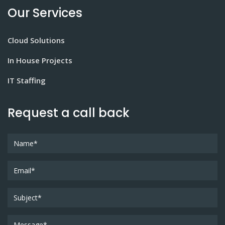
Our Services
Cloud Solutions
In House Projects
IT Staffing
Request a call back