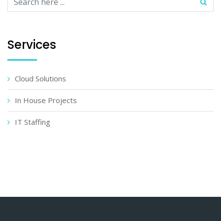
Services
Cloud Solutions
In House Projects
IT Staffing