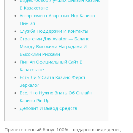
Видео-обзор Лучших Онлайн Казино
В Казахстане
Ассортимент Азартных Игр Казино
Пин-ап
Служба Поддержки И Контакты
Стратегии Для Aviator — Баланс
Между Высокими Наградами И
Высокими Рисками
Пин Ап Официальный Сайт В
Казахстане
Есть Ли У Сайта Казино Ферст
Зеркало?
Все, Что Нужно Знать Об Онлайн
Казино Pin Up
Депозит И Вывод Средств
Приветственный бонус 100% – подарок в виде денег,