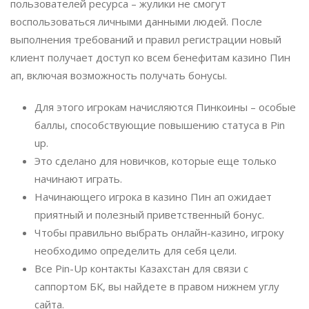
пользователей ресурса – жулики не смогут
воспользоваться личными данными людей. После
выполнения требований и правил регистрации новый
клиент получает доступ ко всем бенефитам казино Пин
ап, включая возможность получать бонусы.
Для этого игрокам начисляются Пинкоины – особые
баллы, способствующие повышению статуса в Pin
up.
Это сделано для новичков, которые еще только
начинают играть.
Начинающего игрока в казино Пин ап ожидает
приятный и полезный приветственный бонус.
Чтобы правильно выбрать онлайн-казино, игроку
необходимо определить для себя цели.
Все Pin-Up контакты Казахстан для связи с
саппортом БК, вы найдете в правом нижнем углу
сайта.