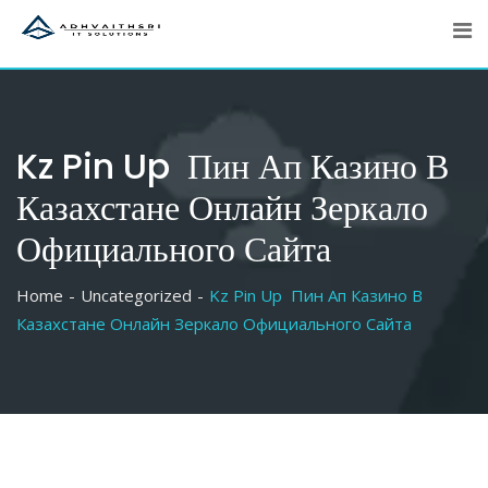
Skip
to
content
Kz Pin Up ️ Пин Ап Казино В
Казахстане Онлайн Зеркало
Официального Сайта
Home
Uncategorized
Kz Pin Up ️ Пин Ап Казино В
Казахстане Онлайн Зеркало Официального Сайта