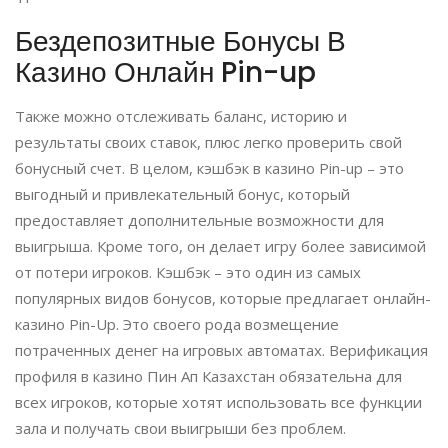
Бездепозитные Бонусы В
Казино Онлайн Pin-up
Также можно отслеживать баланс, историю и
результаты своих ставок, плюс легко проверить свой
бонусный счет. В целом, кэшбэк в казино Pin-up – это
выгодный и привлекательный бонус, который
предоставляет дополнительные возможности для
выигрыша. Кроме того, он делает игру более зависимой
от потери игроков. Кэшбэк – это один из самых
популярных видов бонусов, которые предлагает онлайн-
казино Pin-Up. Это своего рода возмещение
потраченных денег на игровых автоматах. Верификация
профиля в казино Пин Ап Казахстан обязательна для
всех игроков, которые хотят использовать все функции
зала и получать свои выигрыши без проблем.