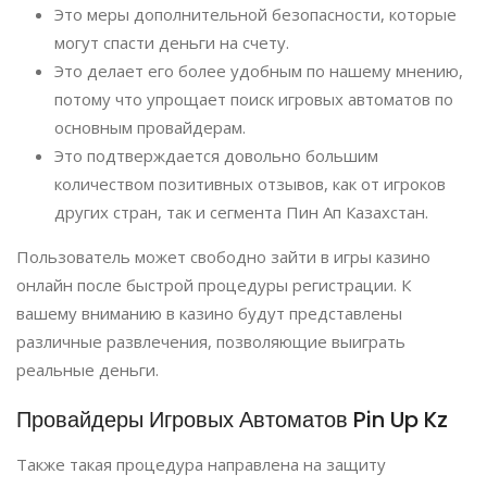
Это меры дополнительной безопасности, которые
могут спасти деньги на счету.
Это делает его более удобным по нашему мнению,
потому что упрощает поиск игровых автоматов по
основным провайдерам.
Это подтверждается довольно большим
количеством позитивных отзывов, как от игроков
других стран, так и сегмента Пин Ап Казахстан.
Пользователь может свободно зайти в игры казино
онлайн после быстрой процедуры регистрации. К
вашему вниманию в казино будут представлены
различные развлечения, позволяющие выиграть
реальные деньги.
Провайдеры Игровых Автоматов Pin Up Kz
Также такая процедура направлена на защиту