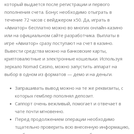
который выдается после регистрации и первого
пополнения счета. Бонус необходимо отыграть в
течение 72 часов с вейджером х50. Да, играть в
«Авиатор» бесплатно можно во многих онлайн-казино
или на официальном сайте разработчика. Выплаты в
игре «Авиатор» сразу поступают на счет в казино.
Вывести средства можно на банковские карты,
криптовалютные и электронные кошельки. Используя
зеркало Nomad Casino, можно запустить аппарат на
выбор в одном из форматов — демо и на деньги.
Запрашивать вывод можно на те же реквизиты, с
которых гемблер пополнял депозит.
Саппорт очень вежливый, помогает и отвечает в
чате почти мгновенно.
Перед продолжением операции необходимо
тщательно проверить всю внесенную информацию,