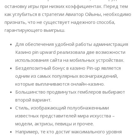
остановку игры при низких коэффициентах. Перед тем
как углубиться в стратегии Авиатор Ойыны, необходимо
признать, что не существует надежного способа,
гарантирующего выигрыш.
Для обеспечения удобной работы администрация
Казино pin upward реализовала две возможности
использования сайта на мобильных устройствах.
Бездепозитный бонус в казино Pin-up является
одним из самых популярных вознаграждений,
которые выплачиваются онлайн-казино.
Большинство продвинутых гемблеров выбирают
второй вариант.
Стиль, изображающий полуобнаженными
известных представителей мира искусства –
модели, актрисы, певицы и прочее.
Например, те кто достиг максимального уровня