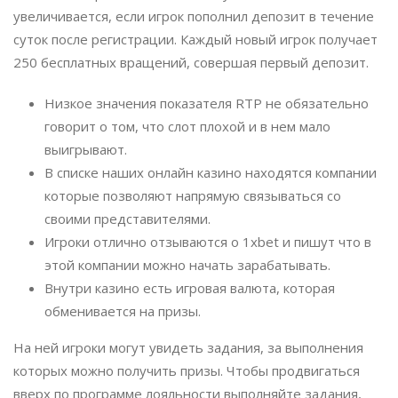
увеличивается, если игрок пополнил депозит в течение
суток после регистрации. Каждый новый игрок получает
250 бесплатных вращений, совершая первый депозит.
Низкое значения показателя RTP не обязательно
говорит о том, что слот плохой и в нем мало
выигрывают.
В списке наших онлайн казино находятся компании
которые позволяют напрямую связываться со
своими представителями.
Игроки отлично отзываются о 1xbet и пишут что в
этой компании можно начать зарабатывать.
Внутри казино есть игровая валюта, которая
обменивается на призы.
На ней игроки могут увидеть задания, за выполнения
которых можно получить призы. Чтобы продвигаться
вверх по программе лояльности выполняйте задания,