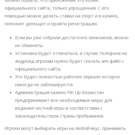
Можно сказать, что приложение это копия
официального сайта, только упрощенная. С его
помощью можно делать ставки на спорт и в казино,
пополнят депощит и пройти регистрацию.
Если вы уже собрали достаточно пинкоинов, можно
их обменять.
Установка будет отличаться, в случае телефона на
андроид игрокам нужно будет скачать апк файл с
официального сайта.
Это будет полностью рабочее зеркало которое
никогда не заблокируется.
Администрация казино Pin Up Казахстан
предпринимает все необходимые меры для
ведения честной игры в соответствии с
законодательством страны пребывания.
Игроки могут выбирать игры на любой вкус, принимать