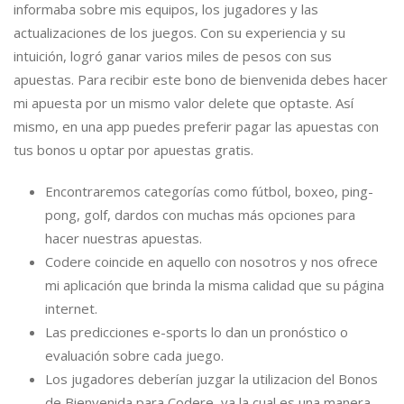
informaba sobre mis equipos, los jugadores y las
actualizaciones de los juegos. Con su experiencia y su
intuición, logró ganar varios miles de pesos con sus
apuestas. Para recibir este bono de bienvenida debes hacer
mi apuesta por un mismo valor delete que optaste. Así
mismo, en una app puedes preferir pagar las apuestas con
tus bonos u optar por apuestas gratis.
Encontraremos categorías como fútbol, boxeo, ping-
pong, golf, dardos con muchas más opciones para
hacer nuestras apuestas.
Codere coincide en aquello con nosotros y nos ofrece
mi aplicación que brinda la misma calidad que su página
internet.
Las predicciones e-sports lo dan un pronóstico o
evaluación sobre cada juego.
Los jugadores deberían juzgar la utilizacion del Bonos
de Bienvenida para Codere, ya la cual es una manera