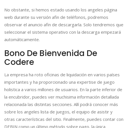
No obstante, si hemos estado usando los angeles página
web durante su versión afin de teléfonos, podremos
observar el anuncio afin de descargarla. Solo tendremos que
seleccionar el sistema operativo con la descarga empezará
automáticamente.
Bono De Bienvenida De
Codere
La empresa ha roto oficinas de liquidación en varios países
importantes y ha proporcionado una expertise de juego
holistica a varios millones de usuarios. En la parte inferior de
la encubridor, puedes ver muchisima información detallada
relacionada las distintas secciones. Allí podrá conocer más
sobre los angeles lista de juegos, el equipo de asistir y
otras características del sitio. Finalmente, puedes contar con
DEBIN como un último método sobre pago, la única