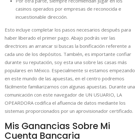
Por otra parte, siempre recomiendan jugar en los
casinos operados por empresas de reconocida e
incuestionable dirección.
Esto incluye completar los pasos necesarios después para
haber liberado el primer pago. Abajo podrás ver las
directrices an arrancar si buscas la bonificación referente a
cada uno de los depósitos. También, es importante confiar
durante su reputación, soy esta una sobre las casas más
populares en México. Especialmente si estamos empezando
en este mundo de las apuestas, en el centro podremos
fácilmente familiarizarnos con algunas apuestas. Durante una
comunicación con este navegador de UN USUARIO, LA
OPEARDORA codifica el afluencia de datos mediante los
sistemas proporcionados por un aprovisionador certificado.
Mis Ganancias Sobre Mi
Cuenta Bancaria