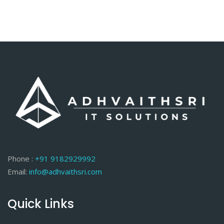
Phone :
+91 9182929992
Email:
info@adhvaithsri.com
Quick Links