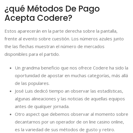
¿qué Métodos De Pago
Acepta Codere?
Estos aparecerán en la parte derecha sobre la pantalla,
frente al evento sobre cuestión. Los números azules junto
the las flechas muestran el número de mercados
disponibles para el partido.
Un grandma beneficio que nos ofrece Codere ha sido la
oportunidad de apostar en muchas categorías, más allá
de las populares.
José Luis dedicó tiempo an observar las estadísticas,
algunas alineaciones y las noticias de aquellas equipos
antes de qualquer jornada.
Otro aspect que debemos observar al momento sobre
decantarnos por un operador de on line casino online,
es la variedad de sus métodos de gusto y retiro.