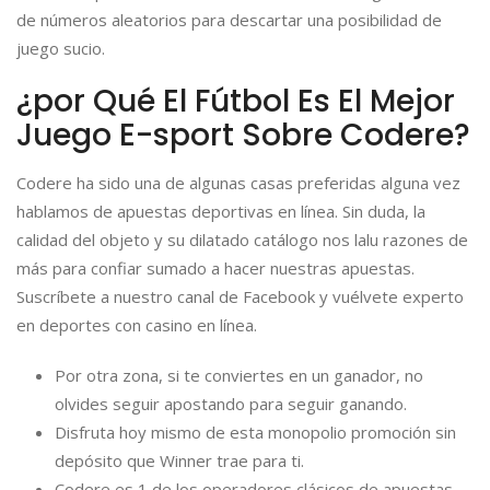
de números aleatorios para descartar una posibilidad de
juego sucio.
¿por Qué El Fútbol Es El Mejor
Juego E-sport Sobre Codere?
Codere ha sido una de algunas casas preferidas alguna vez
hablamos de apuestas deportivas en línea. Sin duda, la
calidad del objeto y su dilatado catálogo nos lalu razones de
más para confiar sumado a hacer nuestras apuestas.
Suscríbete a nuestro canal de Facebook y vuélvete experto
en deportes con casino en línea.
Por otra zona, si te conviertes en un ganador, no
olvides seguir apostando para seguir ganando.
Disfruta hoy mismo de esta monopolio promoción sin
depósito que Winner trae para ti.
Codere es 1 de los operadores clásicos de apuestas