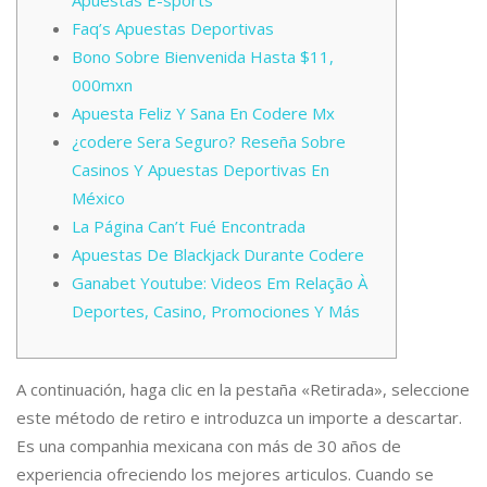
Apuestas E-sports
Faq’s Apuestas Deportivas
Bono Sobre Bienvenida Hasta $11,
000mxn
Apuesta Feliz Y Sana En Codere Mx
¿codere Sera Seguro? Reseña Sobre
Casinos Y Apuestas Deportivas En
México
La Página Can’t Fué Encontrada
Apuestas De Blackjack Durante Codere
Ganabet Youtube: Videos Em Relação À
Deportes, Casino, Promociones Y Más
A continuación, haga clic en la pestaña «Retirada», seleccione
este método de retiro e introduzca un importe a descartar.
Es una companhia mexicana con más de 30 años de
experiencia ofreciendo los mejores articulos. Cuando se