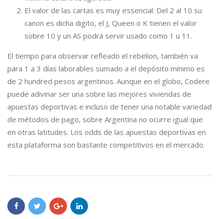
El valor de las cartas es muy essencial: Del 2 al 10 su
canon es dicha digito, el J, Queen o K tienen el valor
sobre 10 y un AS podrá servir usado como 1 u 11.
El tiempo para observar refleado el rebelion, también va
para 1 a 3 días laborables sumado a el depósito mínimo es
de 2 hundred pesos argentinos. Aunque en el globo, Codere
puede adivinar ser una sobre las mejores viviendas de
apuestas deportivas e incluso de tener una notable variedad
de métodos de pago, sobre Argentina no ocurre igual que
en otras latitudes. Los odds de las apuestas deportivas en
esta plataforma son bastante competitivos en el mercado.