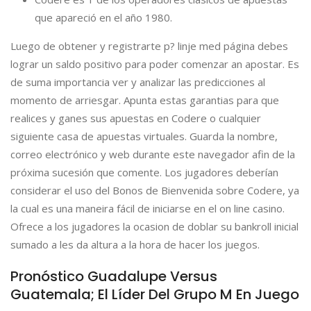
que apareció en el año 1980.
Luego de obtener y registrarte p? linje med página debes
lograr un saldo positivo para poder comenzar an apostar. Es
de suma importancia ver y analizar las predicciones al
momento de arriesgar. Apunta estas garantias para que
realices y ganes sus apuestas en Codere o cualquier
siguiente casa de apuestas virtuales. Guarda la nombre,
correo electrónico y web durante este navegador afin de la
próxima sucesión que comente. Los jugadores deberían
considerar el uso del Bonos de Bienvenida sobre Codere, ya
la cual es una maneira fácil de iniciarse en el on line casino.
Ofrece a los jugadores la ocasion de doblar su bankroll inicial
sumado a les da altura a la hora de hacer los juegos.
Pronóstico Guadalupe Versus
Guatemala; El Líder Del Grupo M En Juego