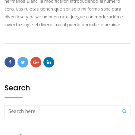
hermanos Blanc, la modificaron introduciendo el número
cero. Las ruletas tienen que ser solo mi forma sana para
divertirse y pasar un buen rato. Juegue con moderación e
invierta single el dinero la cual puede permitirse arruinar.
Search