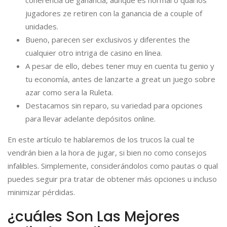
coherencia de ganancia, aunque es normal o qual los
jugadores ze retiren con la ganancia de a couple of
unidades.
Bueno, parecen ser exclusivos y diferentes the
cualquier otro intriga de casino en línea.
A pesar de ello, debes tener muy en cuenta tu genio y
tu economía, antes de lanzarte a great un juego sobre
azar como sera la Ruleta.
Destacamos sin reparo, su variedad para opciones
para llevar adelante depósitos online.
En este artículo te hablaremos de los trucos la cual te
vendrán bien a la hora de jugar, si bien no como consejos
infalibles. Simplemente, considerándolos como pautas o qual
puedes seguir pra tratar de obtener más opciones u incluso
minimizar pérdidas.
¿cuáles Son Las Mejores