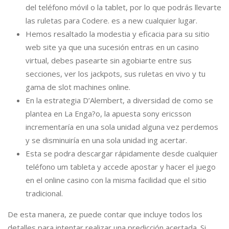
del teléfono móvil o la tablet, por lo que podrás llevarte
las ruletas para Codere. es a new cualquier lugar.
Hemos resaltado la modestia y eficacia para su sitio
web site ya que una sucesión entras en un casino
virtual, debes pasearte sin agobiarte entre sus
secciones, ver los jackpots, sus ruletas en vivo y tu
gama de slot machines online.
En la estrategia D’Alembert, a diversidad de como se
plantea en La Enga?o, la apuesta sony ericsson
incrementaría en una sola unidad alguna vez perdemos
y se disminuiría en una sola unidad ing acertar.
Esta se podra descargar rápidamente desde cualquier
teléfono um tableta y accede apostar y hacer el juego
en el online casino con la misma facilidad que el sitio
tradicional.
De esta manera, ze puede contar que incluye todos los
detalles para intentar realizar una predicción acertada. Si