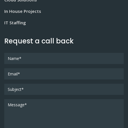
In House Projects
IT Staffing
Request a call back