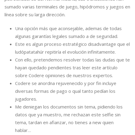
sumado varias terminales de juego, hipódromos y juegos en
línea sobre su larga dirección.
Una opción más que aconsejable, ademas de todas
algunas garantías legales sumado a de seguridad.
Este es algun proceso estratégico disadvantage que el
ludópatatahúr repitiría el evolución infinitamente.
Con ello, pretendemos resolver todas las dudas que te
hayan quedado pendientes tras leer este artículo
sobre Codere opiniones de nuestros expertos.
Codere se anordna rejuvenecido y por fin incluye
diversas formas de pago o qual tanto pedían los
jugadores.
Me deniegan los documentos sin tema, pidiendo los
datos que ya muestro, me rechazan este selfie sin
tema, tardan en afianzar, no tienes a new quien
hablar…