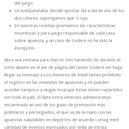
del juego.
Un ludópatatahúr decide apostar dia a dia an uno de los
dos colores, supongamos que ‘s rojo.
En nuestras reseñas premiamos las características
novedosas y para juego responsable de cada casa
sobre apuesta, y un caso de Codere no ha sido la
excepción.
Abra una ventana para chat en vivo haciendo clic durante el
icono alusivo en el pie de página del casino Codere um haga
llegar su mensaje a Los menores de edad tienen prohibido
el registro en las viviendas de apuestas y no pueden
acceder tampoco a ningún local que éstas tienen repartidos
em todo el país. El dato extra veterans administration
encaminado an uno de los guias de premiación más
polémicos y perseguidos, el que va de la mano con las
apuestas saludables en deportes de acuerdo i smag med
cantidad de eventos ingresados por tirilla de intriga.