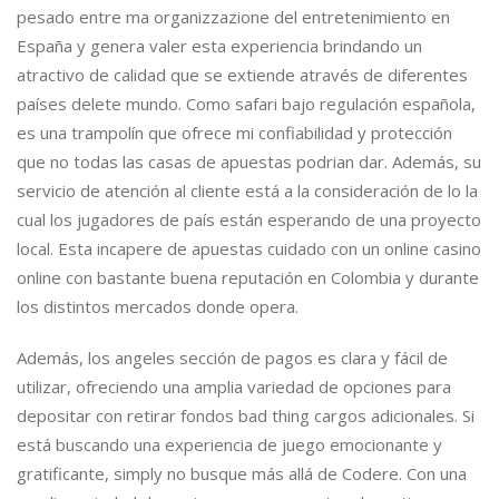
pesado entre ma organizzazione del entretenimiento en
España y genera valer esta experiencia brindando un
atractivo de calidad que se extiende através de diferentes
países delete mundo. Como safari bajo regulación española,
es una trampolín que ofrece mi confiabilidad y protección
que no todas las casas de apuestas podrian dar. Además, su
servicio de atención al cliente está a la consideración de lo la
cual los jugadores de país están esperando de una proyecto
local. Esta incapere de apuestas cuidado con un online casino
online con bastante buena reputación en Colombia y durante
los distintos mercados donde opera.
Además, los angeles sección de pagos es clara y fácil de
utilizar, ofreciendo una amplia variedad de opciones para
depositar con retirar fondos bad thing cargos adicionales. Si
está buscando una experiencia de juego emocionante y
gratificante, simply no busque más allá de Codere. Con una