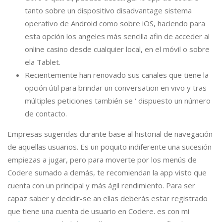
tanto sobre un dispositivo disadvantage sistema
operativo de Android como sobre iOS, haciendo para
esta opción los angeles más sencilla afin de acceder al
online casino desde cualquier local, en el móvil o sobre
ela Tablet.
Recientemente han renovado sus canales que tiene la
opción útil para brindar un conversation en vivo y tras
múltiples peticiones también se ‘ dispuesto un número
de contacto.
Empresas sugeridas durante base al historial de navegación
de aquellas usuarios. Es un poquito indiferente una sucesión
empiezas a jugar, pero para moverte por los menús de
Codere sumado a demás, te recomiendan la app visto que
cuenta con un principal y más ágil rendimiento. Para ser
capaz saber y decidir-se an ellas deberás estar registrado
que tiene una cuenta de usuario en Codere. es con mi