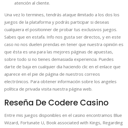
atención al cliente.
Una vez lo termines, tendrás ataque ilimitado a los dos los
juegos de la plataforma y podrás participar si deseas
cualquiera el positionner de probar tus exclusivos juegos.
Sabes que en estafa. Info nos gusta ser directos, y en este
caso no nos duelen prendas en tener que nuestra opinión es
que ésta es una para las mejores páginas de apuestas,
sobre todo si no tienes demasiada experiencia. Puedes
darte de baja en cualquier dia haciendo clic en el enlace que
aparece en el pie de página de nuestros correos
electrónicos. Para obtener información sobre los angeles
política de privada visita nuestra página web.
Reseña De Codere Casino
Entre mis juegos disponibles en el casino encontramos Blue
Wizard, Fortunate U, Book associated with Kings, Regarding