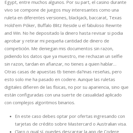
Egypt, entre muchos algunos. Por su part, el casino durante
vivo se compone de juegos muy interesantes como una
ruleta en diferentes versiones, blackjack, baccarat, Texas
Hold’em Póker, Buffalo Blitz Reside u el fabuloso Rewrite
and Win. No he depositado la dinero hasta revisar si podia
aprobar y retirar mi pequeña cantidad de dinero de
competición. Me deniegan mis documentos sin razon,
pidiendo los datos que ya muestro, me rechazan un selfie
sin razon, tardan en afianzar, no tienes a quien hablar…
Otras casas de apuestas tb tienen da?inas reseñas, pero
esto solo me ha pasado en codere. Aunque las ruletas
digitales difieren de las físicas, no por su apariencia, sino que
están configuradas con una suerte de casualidad aplicado
con complejos algoritmos binarios.
En este caso debes optar por ofertas ingresando con
tarjetas de crédito sobre Mastercard o Australian visa.
Claro o qual sí, puedes descargar la app de Codere