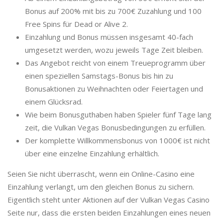
Bonus auf 200% mit bis zu 700€ Zuzahlung und 100
Free Spins für Dead or Alive 2.
Einzahlung und Bonus müssen insgesamt 40-fach
umgesetzt werden, wozu jeweils Tage Zeit bleiben.
Das Angebot reicht von einem Treueprogramm über
einen speziellen Samstags-Bonus bis hin zu
Bonusaktionen zu Weihnachten oder Feiertagen und
einem Glücksrad.
Wie beim Bonusguthaben haben Spieler fünf Tage lang
zeit, die Vulkan Vegas Bonusbedingungen zu erfüllen.
Der komplette Willkommensbonus von 1000€ ist nicht
über eine einzelne Einzahlung erhältlich.
Seien Sie nicht überrascht, wenn ein Online-Casino eine
Einzahlung verlangt, um den gleichen Bonus zu sichern.
Eigentlich steht unter Aktionen auf der Vulkan Vegas Casino
Seite nur, dass die ersten beiden Einzahlungen eines neuen