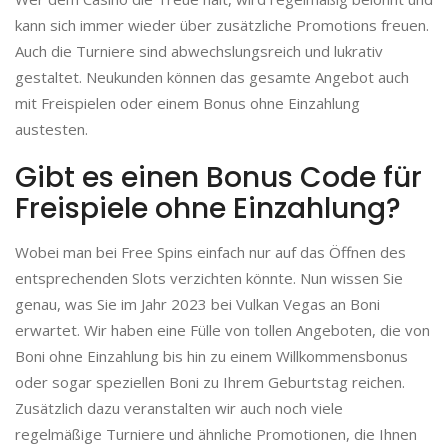
kann sich immer wieder über zusätzliche Promotions freuen.
Auch die Turniere sind abwechslungsreich und lukrativ
gestaltet. Neukunden können das gesamte Angebot auch
mit Freispielen oder einem Bonus ohne Einzahlung
austesten.
Gibt es einen Bonus Code für
Freispiele ohne Einzahlung?
Wobei man bei Free Spins einfach nur auf das Öffnen des
entsprechenden Slots verzichten könnte. Nun wissen Sie
genau, was Sie im Jahr 2023 bei Vulkan Vegas an Boni
erwartet. Wir haben eine Fülle von tollen Angeboten, die von
Boni ohne Einzahlung bis hin zu einem Willkommensbonus
oder sogar speziellen Boni zu Ihrem Geburtstag reichen.
Zusätzlich dazu veranstalten wir auch noch viele
regelmäßige Turniere und ähnliche Promotionen, die Ihnen