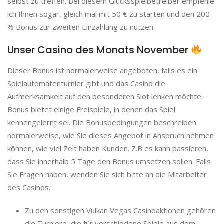
selbst zu treffen. Bei diesem Glücksspielbetreiber empfehle
ich Ihnen sogar, gleich mal mit 50 € zu starten und den 200
% Bonus zur zweiten Einzahlung zu nutzen.
Unser Casino des Monats November
Dieser Bonus ist normalerweise angeboten, falls es ein
Spielautomatenturnier gibt und das Casino die
Aufmerksamkeit auf den besonderen Slot lenken möchte.
Bonus bietet einige Freispiele, in denen das Spiel
kennengelernt sei. Die Bonusbedingungen beschreiben
normalerweise, wie Sie dieses Angebot in Anspruch nehmen
können, wie viel Zeit haben Kunden. Z.B es kann passieren,
dass Sie innerhalb 5 Tage den Bonus umsetzen sollen. Falls
Sie Fragen haben, wenden Sie sich bitte an die Mitarbeiter
des Casinos.
Zu den sonstigen Vulkan Vegas Casinoaktionen gehören
die Turniere, die für verschiedene Spiele aus dem