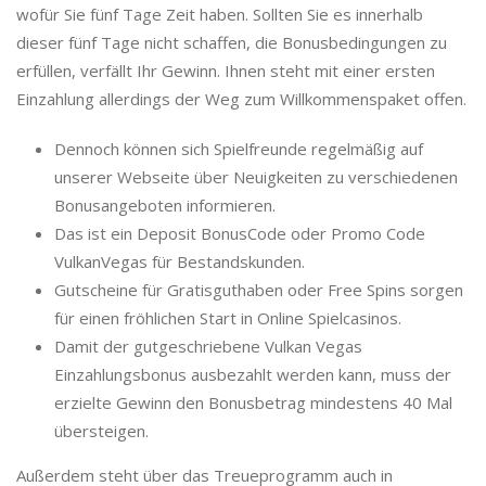
wofür Sie fünf Tage Zeit haben. Sollten Sie es innerhalb
dieser fünf Tage nicht schaffen, die Bonusbedingungen zu
erfüllen, verfällt Ihr Gewinn. Ihnen steht mit einer ersten
Einzahlung allerdings der Weg zum Willkommenspaket offen.
Dennoch können sich Spielfreunde regelmäßig auf
unserer Webseite über Neuigkeiten zu verschiedenen
Bonusangeboten informieren.
Das ist ein Deposit BonusCode oder Promo Code
VulkanVegas für Bestandskunden.
Gutscheine für Gratisguthaben oder Free Spins sorgen
für einen fröhlichen Start in Online Spielcasinos.
Damit der gutgeschriebene Vulkan Vegas
Einzahlungsbonus ausbezahlt werden kann, muss der
erzielte Gewinn den Bonusbetrag mindestens 40 Mal
übersteigen.
Außerdem steht über das Treueprogramm auch in