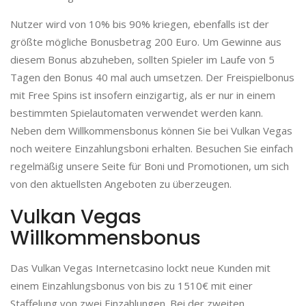
Nutzer wird von 10% bis 90% kriegen, ebenfalls ist der
größte mögliche Bonusbetrag 200 Euro. Um Gewinne aus
diesem Bonus abzuheben, sollten Spieler im Laufe von 5
Tagen den Bonus 40 mal auch umsetzen. Der Freispielbonus
mit Free Spins ist insofern einzigartig, als er nur in einem
bestimmten Spielautomaten verwendet werden kann.
Neben dem Willkommensbonus können Sie bei Vulkan Vegas
noch weitere Einzahlungsboni erhalten. Besuchen Sie einfach
regelmäßig unsere Seite für Boni und Promotionen, um sich
von den aktuellsten Angeboten zu überzeugen.
Vulkan Vegas
Willkommensbonus
Das Vulkan Vegas Internetcasino lockt neue Kunden mit
einem Einzahlungsbonus von bis zu 1510€ mit einer
Staffelung von zwei Einzahlungen. Bei der zweiten