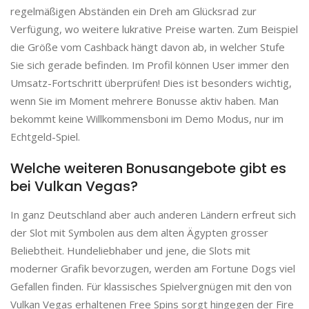
regelmäßigen Abständen ein Dreh am Glücksrad zur
Verfügung, wo weitere lukrative Preise warten. Zum Beispiel
die Größe vom Cashback hängt davon ab, in welcher Stufe
Sie sich gerade befinden. Im Profil können User immer den
Umsatz-Fortschritt überprüfen! Dies ist besonders wichtig,
wenn Sie im Moment mehrere Bonusse aktiv haben. Man
bekommt keine Willkommensboni im Demo Modus, nur im
Echtgeld-Spiel.
Welche weiteren Bonusangebote gibt es
bei Vulkan Vegas?
In ganz Deutschland aber auch anderen Ländern erfreut sich
der Slot mit Symbolen aus dem alten Ägypten grosser
Beliebtheit. Hundeliebhaber und jene, die Slots mit
moderner Grafik bevorzugen, werden am Fortune Dogs viel
Gefallen finden. Für klassisches Spielvergnügen mit den von
Vulkan Vegas erhaltenen Free Spins sorgt hingegen der Fire