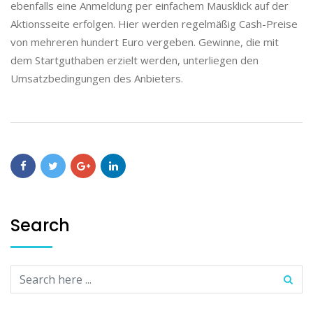
ebenfalls eine Anmeldung per einfachem Mausklick auf der
Aktionsseite erfolgen. Hier werden regelmäßig Cash-Preise
von mehreren hundert Euro vergeben. Gewinne, die mit
dem Startguthaben erzielt werden, unterliegen den
Umsatzbedingungen des Anbieters.
Search