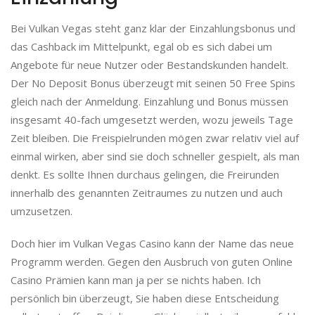
Bei Vulkan Vegas steht ganz klar der Einzahlungsbonus und
das Cashback im Mittelpunkt, egal ob es sich dabei um
Angebote für neue Nutzer oder Bestandskunden handelt.
Der No Deposit Bonus überzeugt mit seinen 50 Free Spins
gleich nach der Anmeldung. Einzahlung und Bonus müssen
insgesamt 40-fach umgesetzt werden, wozu jeweils Tage
Zeit bleiben. Die Freispielrunden mögen zwar relativ viel auf
einmal wirken, aber sind sie doch schneller gespielt, als man
denkt. Es sollte Ihnen durchaus gelingen, die Freirunden
innerhalb des genannten Zeitraumes zu nutzen und auch
umzusetzen.
Doch hier im Vulkan Vegas Casino kann der Name das neue
Programm werden. Gegen den Ausbruch von guten Online
Casino Prämien kann man ja per se nichts haben. Ich
persönlich bin überzeugt, Sie haben diese Entscheidung