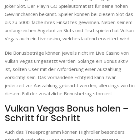
Joker Slot. Der Play’n GO Spielautomat ist für seine hohen
Gewinnchancen bekannt. Spieler können bei diesem Slot das
bis zu 5000-fache ihres Einsatzes gewinnen. Neben seinem
umfangreichen Angebot an Slots und Tischspielen hat Vulkan
Vegas auch ein Livecasino, welches laufend erweitert wird.
Die Bonusbeträge können jeweils nicht im Live Casino von
Vulkan Vegas umgesetzt werden. Solange ein Bonus aktiv
ist, sollten User mit der Anforderung einer Auszahlung
vorsichtig sein. Das vorhandene Echtgeld kann zwar
jederzeit zur Auszahlung gebracht werden, allerdings wird in
diesem Fall der zusätzliche Bonusbetrag storniert.
Vulkan Vegas Bonus holen –
Schritt für Schritt
Auch das Treueprogramm können Highroller besonders