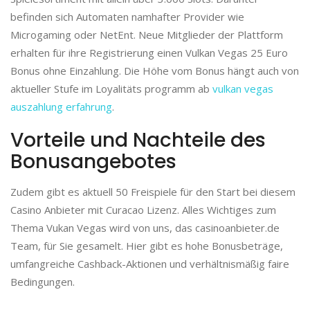
befinden sich Automaten namhafter Provider wie
Microgaming oder NetEnt. Neue Mitglieder der Plattform
erhalten für ihre Registrierung einen Vulkan Vegas 25 Euro
Bonus ohne Einzahlung. Die Höhe vom Bonus hängt auch von
aktueller Stufe im Loyalitäts programm ab
vulkan vegas
auszahlung erfahrung
.
Vorteile und Nachteile des
Bonusangebotes
Zudem gibt es aktuell 50 Freispiele für den Start bei diesem
Casino Anbieter mit Curacao Lizenz. Alles Wichtiges zum
Thema Vukan Vegas wird von uns, das casinoanbieter.de
Team, für Sie gesamelt. Hier gibt es hohe Bonusbeträge,
umfangreiche Cashback-Aktionen und verhältnismäßig faire
Bedingungen.