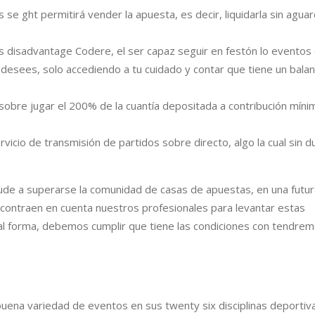
e ght permitirá vender la apuesta, es decir, liquidarla sin aguar
s disadvantage Codere, el ser capaz seguir en festón lo eventos 
desees, solo accediendo a tu cuidado y contar que tiene un bala
s sobre jugar el 200% de la cuantía depositada a contribución míni
vicio de transmisión de partidos sobre directo, algo la cual sin d
yude a superarse la comunidad de casas de apuestas, en una futur
 contraen en cuenta nuestros profesionales para levantar estas
ual forma, debemos cumplir que tiene las condiciones con tendre
uena variedad de eventos en sus twenty six disciplinas deportiv