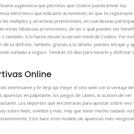
 buena sugerencia que permitas que Codere pueda enviar tus
cia electrónico que indicaste al momento en que te registraste 
re las múltiples y atractivas promociones, en cual deseas participar
ón en estas fabulosas promociones, de las o qual puedes ser benefi
io o también, si lo haces desde la versión móvil de Codere. Por es
in de tu disfrute, también, gracias a tu diseño, puedes encajar y 
ómodo sumado a seguro. Tendrás 30 días para hacerlo y disfrutar 
tivas Online
ndo interesante y te deja ajo mejor el sitio web con la ventaja d
 apuestas en palpitante, los juegos de casino, la ocasion de ver
bastante. Los deportes que encontrarás para apostar sobre vivo 
ockey sobre hielo, voleibol y más. Hay que tener mucho cuidado vis
nstantemente. Esto hace este modelo de apuestas más riesgosa