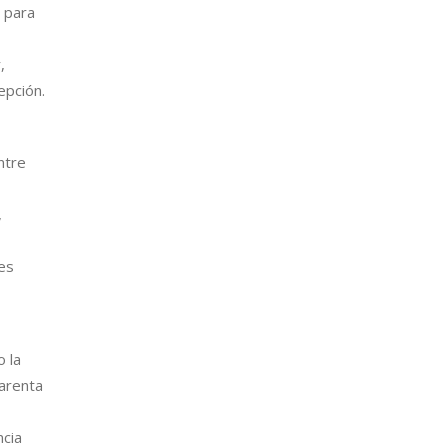
s para
,
epción.
ntre
,
es
 la
uarenta
ncia