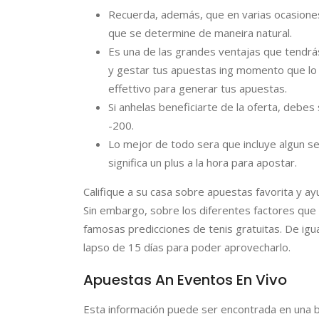
Recuerda, además, que en varias ocasiones s
que se determine de maneira natural.
Es una de las grandes ventajas que tendrá
y gestar tus apuestas ing momento que lo 
effettivo para generar tus apuestas.
Si anhelas beneficiarte de la oferta, debe
-200.
Lo mejor de todo sera que incluye algun ser
significa un plus a la hora para apostar.
Califique a su casa sobre apuestas favorita y a
Sin embargo, sobre los diferentes factores que
famosas predicciones de tenis gratuitas. De ig
lapso de 15 días para poder aprovecharlo.
Apuestas An Eventos En Vivo
Esta información puede ser encontrada en una b