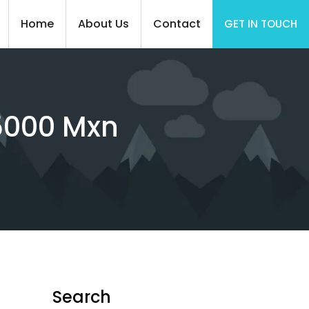
Home
About Us
Contact
GET IN TOUCH
5000 Mxn
Search