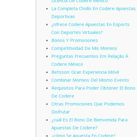
Licencia De Codere Mexico
La Completa Chollo En Codere Apuestas
Deportivas
¿ofrece Codere Apuestas En Esports
Con Deportes Virtuales?
Bonos Y Promociones
Competitividad De Mis Momios
Preguntas Frecuentes Em Relação À
Codere México
Betsson: Gran Experiencia Móvil
Combinar Momios Del Mismo Evento
Requisitos Para Poder Obtener El Bono
De Codere
Otras Promociones Que Podemos
Disfrutar
¿cuál Es El Bono De Bienvenida Para
Apuestas De Codere?
¿cómo Se Apuesta En Codere?