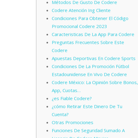
Métodos De Gusto De Codere
Codere Atención Ing Cliente
Condiciones Para Obtener El Código
Promocional Codere 2023
Caracteristicas De La App Para Codere
Preguntas Frecuentes Sobre Este
Codere
Apuestas Deportivas En Codere Sports
Condiciones De La Promoción Fútbol
Estadounidense En Vivo De Codere
Codere México: La Opinión Sobre Bonos,
App, Cuotas…
¿es Fiable Codere?
¿cómo Retirar Este Dinero De Tu
Cuenta?
Otras Promociones
Funciones De Seguridad Sumado A