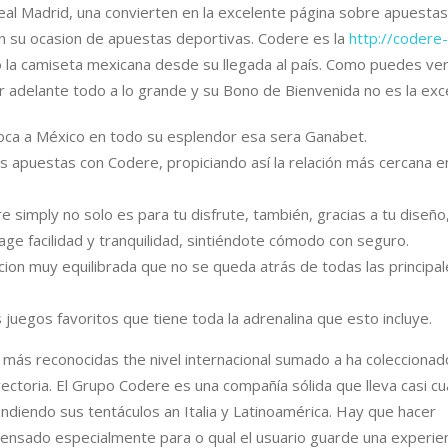
Real Madrid, una convierten en la excelente página sobre apuesta
en su ocasion de apuestas deportivas. Codere es la
http://codere-
la camiseta mexicana desde su llegada al país. Como puedes ver
r adelante todo a lo grande y su Bono de Bienvenida no es la exc
evoca a México en todo su esplendor esa sera Ganabet.
ás apuestas con Codere, propiciando así la relación más cercana e
e simply no solo es para tu disfrute, también, gracias a tu diseño
ge facilidad y tranquilidad, sintiéndote cómodo con seguro.
on muy equilibrada que no se queda atrás de todas las principal
 juegos favoritos que tiene toda la adrenalina que esto incluye.
más reconocidas the nivel internacional sumado a ha coleccionado
yectoria. El Grupo Codere es una compañía sólida que lleva casi c
diendo sus tentáculos an Italia y Latinoamérica. Hay que hacer
, pensado especialmente para o qual el usuario guarde una experie