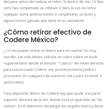
del pase antes de realizar el retiro. Si dentro de mis 14 días
zero has completado un rollover o dans le cas où retira
cualquier suma anteriormente a completarlo, un bono y
alguna monto ganado que tiene él se cancelarán.
¿Cómo retirar efectivo de
Codere México?
¿ Có mo puedo retirar el dinero para mi cuenta? Es muy
sencillo, tan solo debes solicitar un cobro sobre un book
reglamentario desde el división “ Cobros” del menú derecho
para nuestra web Codere. mx, posteriormente podrá s
procesarlo en cualquiera de nuestros má s para 50 book´ h
autorizados.
Para depositar dinero en Codere hay que acudir a la parte
superior derecha de la net, donde está un apartado de “Mi
cuenta”. En él debemos desplegar los angeles barra y llevar