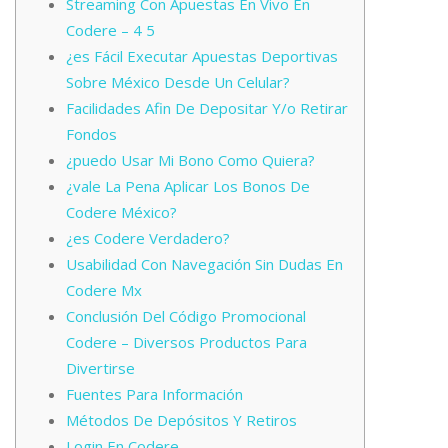
Streaming Con Apuestas En Vivo En
Codere – 4 5
¿es Fácil Executar Apuestas Deportivas
Sobre México Desde Un Celular?
Facilidades Afin De Depositar Y/o Retirar
Fondos
¿puedo Usar Mi Bono Como Quiera?
¿vale La Pena Aplicar Los Bonos De
Codere México?
¿es Codere Verdadero?
Usabilidad Con Navegación Sin Dudas En
Codere Mx
Conclusión Del Código Promocional
Codere – Diversos Productos Para
Divertirse
Fuentes Para Información
Métodos De Depósitos Y Retiros
Login En Codere