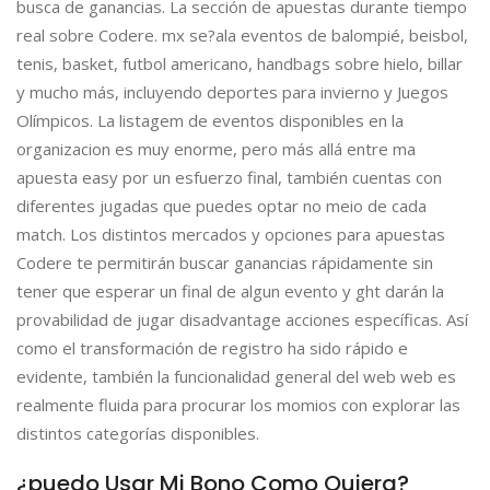
busca de ganancias. La sección de apuestas durante tiempo
real sobre Codere. mx se?ala eventos de balompié, beisbol,
tenis, basket, futbol americano, handbags sobre hielo, billar
y mucho más, incluyendo deportes para invierno y Juegos
Olímpicos. La listagem de eventos disponibles en la
organizacion es muy enorme, pero más allá entre ma
apuesta easy por un esfuerzo final, también cuentas con
diferentes jugadas que puedes optar no meio de cada
match. Los distintos mercados y opciones para apuestas
Codere te permitirán buscar ganancias rápidamente sin
tener que esperar un final de algun evento y ght darán la
provabilidad de jugar disadvantage acciones específicas. Así
como el transformación de registro ha sido rápido e
evidente, también la funcionalidad general del web web es
realmente fluida para procurar los momios con explorar las
distintos categorías disponibles.
¿puedo Usar Mi Bono Como Quiera?