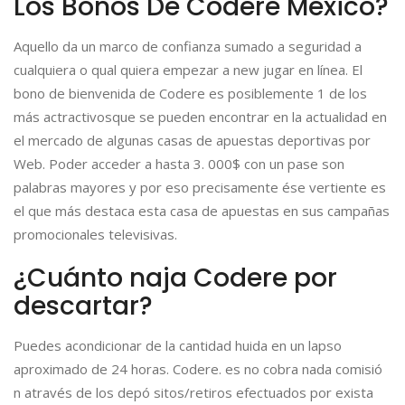
Los Bonos De Codere México?
Aquello da un marco de confianza sumado a seguridad a
cualquiera o qual quiera empezar a new jugar en línea. El
bono de bienvenida de Codere es posiblemente 1 de los
más actractivosque se pueden encontrar en la actualidad en
el mercado de algunas casas de apuestas deportivas por
Web. Poder acceder a hasta 3. 000$ con un pase son
palabras mayores y por eso precisamente ése vertiente es
el que más destaca esta casa de apuestas en sus campañas
promocionales televisivas.
¿Cuánto naja Codere por
descartar?
Puedes acondicionar de la cantidad huida en un lapso
aproximado de 24 horas. Codere. es no cobra nada comisió
n através de los depó sitos/retiros efectuados por exista