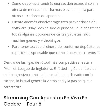
Como deportista tendrás una sección especial con mi
oferta de mercado mucha más elevada que la para
otros corredores de apuestas.
Cuenta además disadvantage tres proveedores de
software (PlayTech ha sido el principal) que abastecen
todas algunas opciones de cartas y ruletas, slot
machine games y videobingos.
Para tener acceso al dinero del conforme depósito, es
capacit? indispensable que cumplas ciertos criterios “”.
Dentro de las ligas de fútbol más competitivas, está la
Premier League de Inglaterra. El fútbol inglés tiende a ser
muito agresivo combinado sumado a equilibrado con lo
táctico, lo la cual genera la vistosidad y la pasión que le
caracteriza.
Streaming Con Apuestas En Vivo En
Codere – Four 5