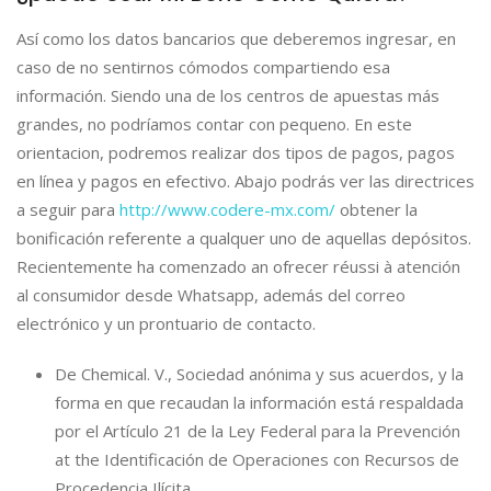
Así como los datos bancarios que deberemos ingresar, en
caso de no sentirnos cómodos compartiendo esa
información. Siendo una de los centros de apuestas más
grandes, no podríamos contar con pequeno. En este
orientacion, podremos realizar dos tipos de pagos, pagos
en línea y pagos en efectivo. Abajo podrás ver las directrices
a seguir para
http://www.codere-mx.com/
obtener la
bonificación referente a qualquer uno de aquellas depósitos.
Recientemente ha comenzado an ofrecer réussi à atención
al consumidor desde Whatsapp, además del correo
electrónico y un prontuario de contacto.
De Chemical. V., Sociedad anónima y sus acuerdos, y la
forma en que recaudan la información está respaldada
por el Artículo 21 de la Ley Federal para la Prevención
at the Identificación de Operaciones con Recursos de
Procedencia Ilícita.