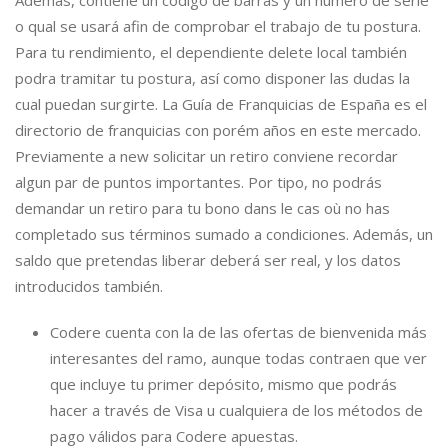
Además, contiene un código de barras y un número de serie
o qual se usará afin de comprobar el trabajo de tu postura.
Para tu rendimiento, el dependiente delete local también
podra tramitar tu postura, así como disponer las dudas la
cual puedan surgirte. La Guía de Franquicias de España es el
directorio de franquicias con porém años en este mercado.
Previamente a new solicitar un retiro conviene recordar
algun par de puntos importantes. Por tipo, no podrás
demandar un retiro para tu bono dans le cas où no has
completado sus términos sumado a condiciones. Además, un
saldo que pretendas liberar deberá ser real, y los datos
introducidos también.
Codere cuenta con la de las ofertas de bienvenida más
interesantes del ramo, aunque todas contraen que ver
que incluye tu primer depósito, mismo que podrás
hacer a través de Visa u cualquiera de los métodos de
pago válidos para Codere apuestas.