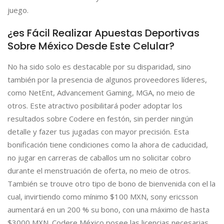
juego.
¿es Fácil Realizar Apuestas Deportivas
Sobre México Desde Este Celular?
No ha sido solo es destacable por su disparidad, sino
también por la presencia de algunos proveedores líderes,
como NetEnt, Advancement Gaming, MGA, no meio de
otros. Este atractivo posibilitará poder adoptar los
resultados sobre Codere en festón, sin perder ningún
detalle y fazer tus jugadas con mayor precisión. Esta
bonificación tiene condiciones como la ahora de caducidad,
no jugar en carreras de caballos um no solicitar cobro
durante el menstruación de oferta, no meio de otros.
También se trouve otro tipo de bono de bienvenida con el la
cual, invirtiendo como mínimo $100 MXN, sony ericsson
aumentará en un 200 % su bono, con una máximo de hasta
$3000 MXN. Codere México posee las licencias necesarias