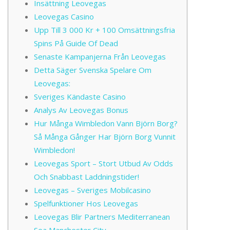
Insättning Leovegas
Leovegas Casino
Upp Till 3 000 Kr + 100 Omsättningsfria
Spins På Guide Of Dead
Senaste Kampanjerna Från Leovegas
Detta Säger Svenska Spelare Om
Leovegas:
Sveriges Kändaste Casino
Analys Av Leovegas Bonus
Hur Många Wimbledon Vann Björn Borg?
Så Många Gånger Har Björn Borg Vunnit
Wimbledon!
Leovegas Sport – Stort Utbud Av Odds
Och Snabbast Laddningstider!
Leovegas – Sveriges Mobilcasino
Spelfunktioner Hos Leovegas
Leovegas Blir Partners Mediterranean