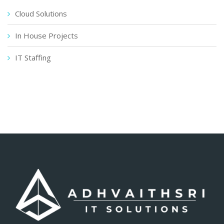
Cloud Solutions
In House Projects
IT Staffing