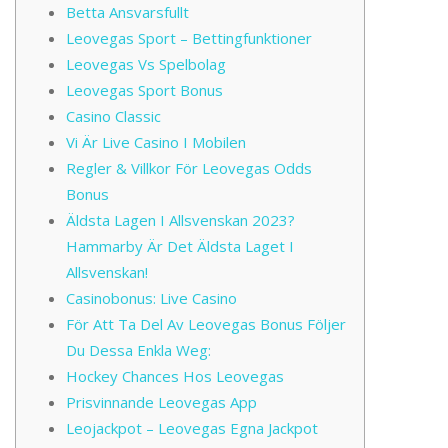
Betta Ansvarsfullt
Leovegas Sport – Bettingfunktioner
Leovegas Vs Spelbolag
Leovegas Sport Bonus
Casino Classic
Vi Är Live Casino I Mobilen
Regler & Villkor För Leovegas Odds
Bonus
Äldsta Lagen I Allsvenskan 2023?
Hammarby Är Det Äldsta Laget I
Allsvenskan!
Casinobonus: Live Casino
För Att Ta Del Av Leovegas Bonus Följer
Du Dessa Enkla Weg:
Hockey Chances Hos Leovegas
Prisvinnande Leovegas App
Leojackpot – Leovegas Egna Jackpot