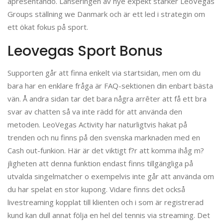
apresentando. Lanseringen av nye expekt stärker LeoVegas
Groups ställning we Danmark och är ett led i strategin om
ett ökat fokus på sport.
Leovegas Sport Bonus
Supporten går att finna enkelt via startsidan, men om du
bara har en enklare fråga är FAQ-sektionen din enbart bästa
vän. Å andra sidan tar det bara några arrêter att få ett bra
svar av chatten så va inte rädd för att använda den
metoden. LeoVegas Activity har naturligtvis hakat på
trenden och nu finns på den svenska marknaden med en
Cash out-funkion. Här är det viktigt f?r att komma ihåg m?
jligheten att denna funktion endast finns tillgängliga på
utvalda singelmatcher o exempelvis inte går att använda om
du har spelat en stor kupong. Vidare finns det också
livestreaming kopplat till klienten och i som är registrerad
kund kan dull annat följa en hel del tennis via streaming. Det