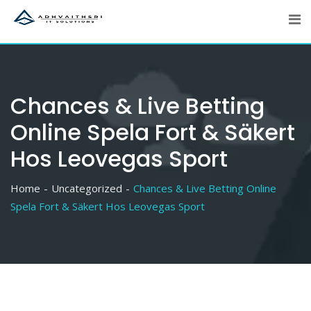
Skip
to
content
Chances & Live Betting
Online Spela Fort & Säkert
Hos Leovegas Sport
Home
Uncategorized
Chances & Live Betting Online
Spela Fort & Säkert Hos Leovegas Sport