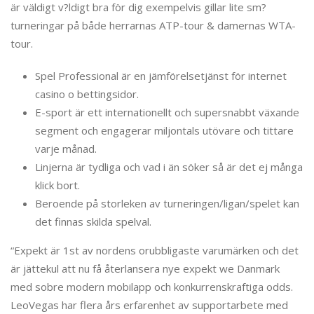
är väldigt v?ldigt bra för dig exempelvis gillar lite sm?
turneringar på både herrarnas ATP-tour & damernas WTA-
tour.
Spel Professional är en jämförelsetjänst för internet
casino o bettingsidor.
E-sport är ett internationellt och supersnabbt växande
segment och engagerar miljontals utövare och tittare
varje månad.
Linjerna är tydliga och vad i än söker så är det ej många
klick bort.
Beroende på storleken av turneringen/ligan/spelet kan
det finnas skilda spelval.
“Expekt är 1st av nordens orubbligaste varumärken och det
är jättekul att nu få återlansera nye expekt we Danmark
med sobre modern mobilapp och konkurrenskraftiga odds.
LeoVegas har flera års erfarenhet av supportarbete med