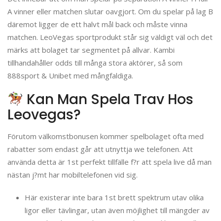
A vinner eller matchen slutar oavgjort. Om du spelar på lag B
däremot ligger de ett halvt mål back och måste vinna
matchen. LeoVegas sportprodukt står sig väldigt väl och det
märks att bolaget tar segmentet på allvar. Kambi
tillhandahåller odds till många stora aktörer, så som
888sport & Unibet med mångfaldiga.
Kan Man Spela Trav Hos
Leovegas?
Förutom välkomstbonusen kommer spelbolaget ofta med
rabatter som endast går att utnyttja we telefonen. Att
använda detta är 1st perfekt tillfälle f?r att spela live då man
nästan j?mt har mobiltelefonen vid sig.
Här existerar inte bara 1st brett spektrum utav olika
ligor eller tävlingar, utan även möjlighet till mängder av