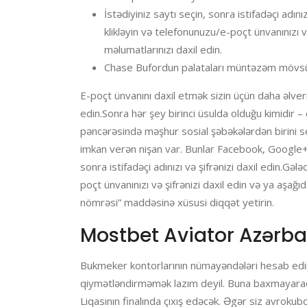
İstədiyiniz saytı seçin, sonra istifadəçi adını
klikləyin və telefonunuzu/e-poçt ünvanınızı və
məlumatlarınızı daxil edin.
Chase Bufordun palataları müntəzəm mövsü
E-poçt ünvanını daxil etmək sizin üçün daha əlveri
edin.Sonra hər şey birinci üsulda olduğu kimidir – 
pəncərəsində məşhur sosial şəbəkələrdən birin
imkan verən nişan var. Bunlar Facebook, Google+,
sonra istifadəçi adınızı və şifrənizi daxil edin.Gə
poçt ünvanınızı və şifrənizi daxil edin və ya aşağıd
nömrəsi” maddəsinə xüsusi diqqət yetirin.
Mostbet Aviator Azərb
Bukmeker kontorlarının nümayəndələri hesab edirlər 
qiymətləndirməmək lazım deyil. Buna baxmayaraq,
Liqasının finalında çıxış edəcək. Əgər siz avrok