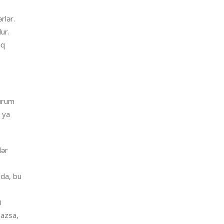
rlər.
ur.
iq
qurum
 ya
lər
lda, bu
i
mazsa,