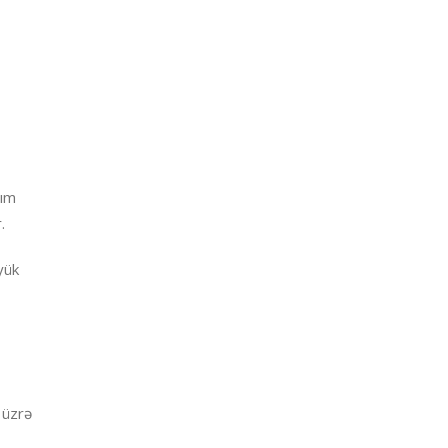
zım
.
yük
 üzrə