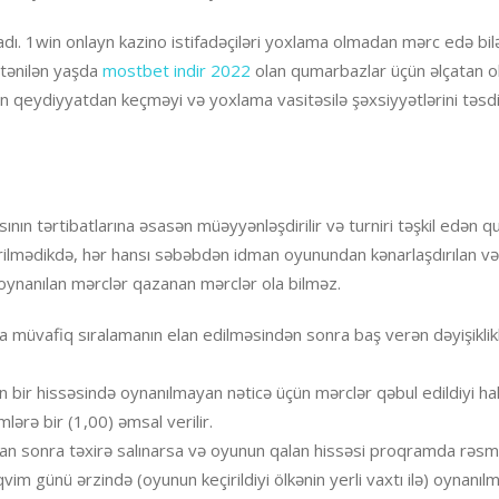
ı. 1win onlayn kazino istifadəçiləri yoxlama olmadan mərc edə bilə
stənilən yaşda
mostbet indir 2022
olan qumarbazlar üçün əlçatan ol
ən qeydiyyatdan keçməyi və yoxlama vasitəsilə şəxsiyyətlərini təsd
sının tərtibatlarına əsasən müəyyənləşdirilir və turniri təşkil edən 
rilmədikdə, hər hansı səbəbdən idman oyunundan kənarlaşdırılan və
ar oynanılan mərclər qazanan mərclər ola bilməz.
 müvafiq sıralamanın elan edilməsindən sonra baş verən dəyişiklik
 bir hissəsində oynanılmayan nəticə üçün mərclər qəbul edildiyi ha
lərə bir (1,00) əmsal verilir.
qdan sonra təxirə salınarsa və oyunun qalan hissəsi proqramda rəsm
im günü ərzində (oyunun keçirildiyi ölkənin yerli vaxtı ilə) oynanıl