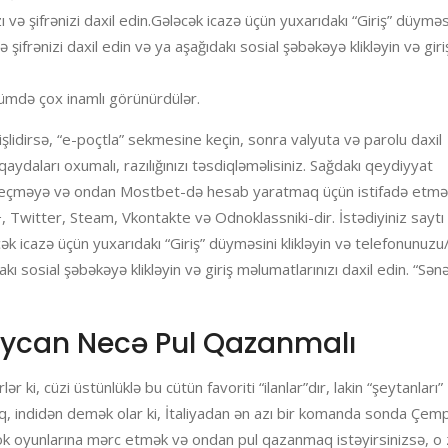
zı və şifrənizi daxil edin.Gələcək icazə üçün yuxarıdakı “Giriş” düyməs
 şifrənizi daxil edin və ya aşağıdakı sosial şəbəkəyə klikləyin və giri
mdə çox inamlı görünürdülər.
şlidirsə, “e-poçtla” sekmesine keçin, sonra valyuta və parolu daxil
qaydaları oxumalı, razılığınızı təsdiqləməlisiniz. Sağdakı qeydiyyat
i seçməyə və ondan Mostbet-də hesab yaratmaq üçün istifadə etm
 Twitter, Steam, Vkontakte və Odnoklassniki-dir. İstədiyiniz saytı 
ləcək icazə üçün yuxarıdakı “Giriş” düyməsini klikləyin və telefonunuzu
akı sosial şəbəkəyə klikləyin və giriş məlumatlarınızı daxil edin. “Sən
aycan Necə Pul Qazanmalı
ki, cüzi üstünlüklə bu cütün favoriti “ilanlar”dır, lakin “şeytanları”
 indidən demək olar ki, İtaliyadan ən azı bir komanda sonda Çemp
ubok oyunlarına mərc etmək və ondan pul qazanmaq istəyirsinizsə, 