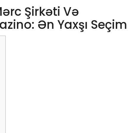
rc Şirkəti Və
zino: Ən Yaxşı Seçim