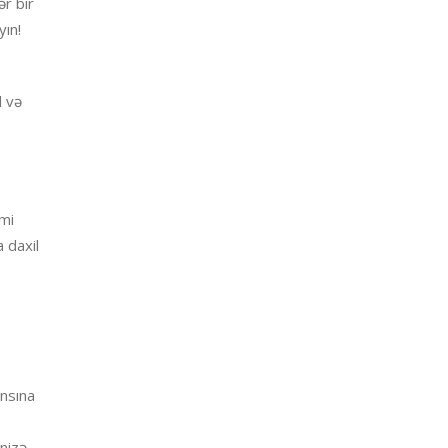
ər bir
ın!
l və
smi
 daxil
nsına
nizə