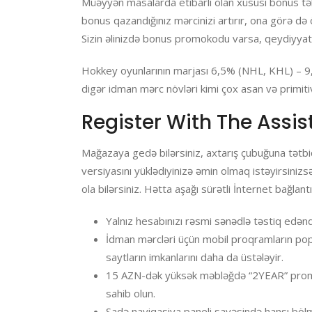
Müəyyən masalarda etibarlı olan xüsusi bonus təkli
bonus qazandığınız mərcinizi artırır, ona görə 
Sizin əlinizdə bonus promokodu varsa, qeydiyyat
Hokkey oyunlarının marjası 6,5% (NHL, KHL) – 9,
digər idman mərc növləri kimi çox asan və primitiv
Register With The Assi
Mağazaya gedə bilərsiniz, axtarış çubuğuna tətbiq
versiyasını yüklədiyinizə əmin olmaq istəyirsini
ola bilərsiniz. Hətta aşağı sürətli İnternet bağlant
Yalnız hesabınızı rəsmi sənədlə təstiq edənd
İdman mərcləri üçün mobil proqramların popul
saytların imkanlarını daha da üstələyir.
15 AZN-dək yüksək məbləğdə “2YEAR” promo 
sahib olun.
Sadə naviqasiya paneli sayəsində hansı böl