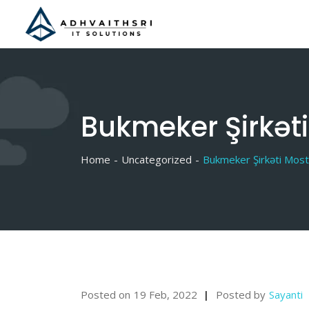
Skip
to
content
Bukmeker Şirkət
Home
Uncategorized
Bukmeker Şirkəti Mos
Posted on
19 Feb, 2022
Posted by
Sayanti