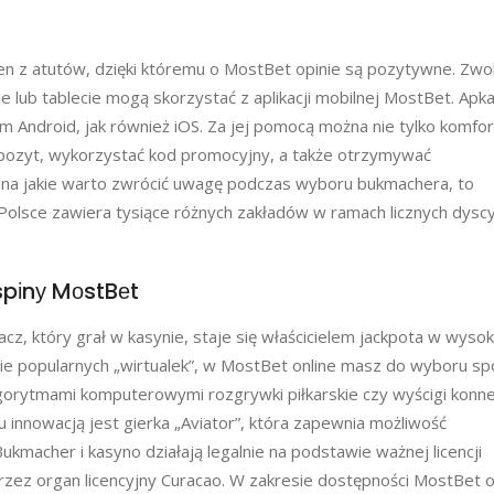
en z atutów, dzięki któremu o MostBet opinie są pozytywne. Zwo
ie lub tablecie mogą skorzystać z aplikacji mobilnej MostBet. Apk
 Android, jak również iOS. Za jej pomocą można nie tylko komfo
epozyt, wykorzystać kod promocyjny, a także otrzymywać
 na jakie warto zwrócić uwagę podczas wyboru bukmachera, to
Polsce zawiera tysiące różnych zakładów w ramach licznych dyscy
spіnу MоstBеt
cz, który grał w kasynie, staje się właścicielem jackpota w wysok
wianie popularnych „wirtualek”, w MostBet online masz do wyboru s
gorytmami komputerowymi rozgrywki piłkarskie czy wyścigi konne
u innowacją jest gierka „Aviator”, która zapewnia możliwość
macher i kasyno działają legalnie na podstawie ważnej licencji
zez organ licencyjny Curacao. W zakresie dostępności MostBet o