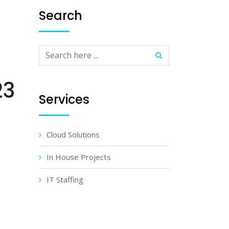
Search
23
Services
Cloud Solutions
In House Projects
IT Staffing