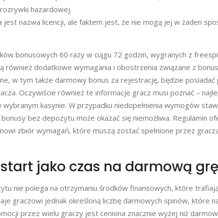
 rozrywki hazardowej.
est nazwa licencji, ale faktem jest, że nie mogą jej w żaden sp
dków bonusowych 60 razy w ciągu 72 godzin, wygranych z freesp
wią również dodatkowe wymagania i obostrzenia związane z bonu
line, w tym także darmowy bonus za rejestrację, będzie posiada
cza. Oczywiście również te informacje gracz musi poznać – najle
 w wybranym kasynie. W przypadku niedopełnienia wymogów staw
 bonusy bez depozytu może okazać się niemożliwa. Regulamin of
anowi zbiór wymagań, które muszą zostać spełnione przez gracz
start jako czas na darmową gr
tu nie polega na otrzymaniu środków finansowych, które trafiaj
je graczowi jednak określoną liczbę darmowych spinów, które n
mocji przez wielu graczy jest ceniona znacznie wyżej niż darmo