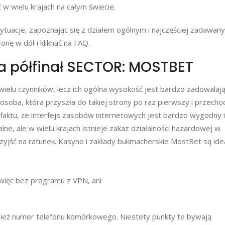
 wielu krajach na całym świecie.
tuacje, zapoznając się z działem ogólnym i najczęściej zadawan
onę w dół i kliknąć na FAQ.
 półfinał SECTOR: MOSTBET
ielu czynników, lecz ich ogólna wysokość jest bardzo zadowalają
soba, która przyszła do takiej strony po raz pierwszy i przecho
 faktu, że interfejs zasobów internetowych jest bardzo wygodny i
lne, ale w wielu krajach istnieje zakaz działalności hazardowej w
przyjść na ratunek. Kаsуnо і zаkłаdу bukmаchеrskіе MоstBеt są іd
а wіęc bеz prоgrаmu z VPN, аnі
nież numer telefonu komórkowego. Niestety punkty te bywają