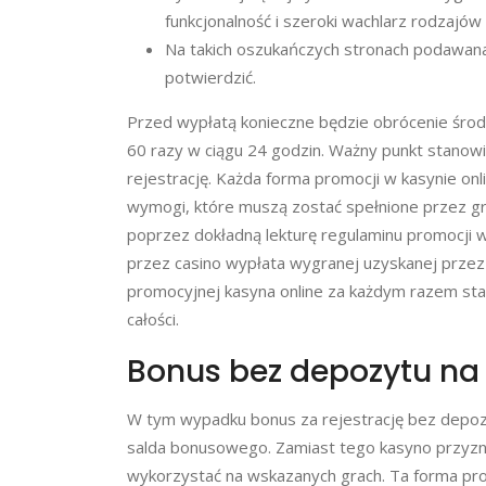
funkcjonalność i szeroki wachlarz rodzajów
Na takich oszukańczych stronach podawana j
potwierdzić.
Przed wypłatą konieczne będzie obrócenie śro
60 razy w ciągu 24 godzin. Ważny punkt stano
rejestrację. Każda forma promocji w kasynie on
wymogi, które muszą zostać spełnione przez gra
poprzez dokładną lekturę regulaminu promocji
przez casino wypłata wygranej uzyskanej przez
promocyjnej kasyna online za każdym razem st
całości.
Bonus bez depozytu na 
W tym wypadku bonus za rejestrację bez depozy
salda bonusowego. Zamiast tego kasyno przyzna
wykorzystać na wskazanych grach. Ta forma pro