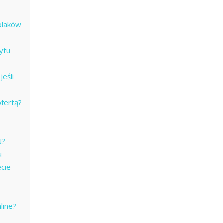
olaków
ytu
eśli
fertą?
N?
u
cie
line?