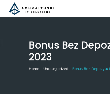
Skip
to
content
Bonus Bez Depoz
2023
Home
Uncategorized
Bonus Bez Depozytu D