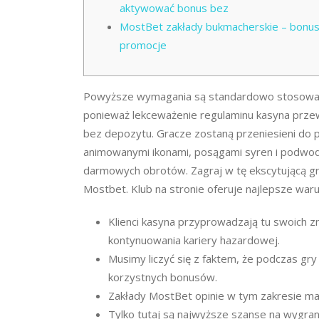
aktywować bonus bez
MostBet zakłady bukmacherskie – bonus
promocje
Powyższe wymagania są standardowo stosowane
ponieważ lekceważenie regulaminu kasyna przew
bez depozytu. Gracze zostaną przeniesieni do 
animowanymi ikonami, posągami syren i podwodny
darmowych obrotów. Zagraj w tę ekscytującą g
Mostbet. Klub na stronie oferuje najlepsze waru
Klienci kasyna przyprowadzają tu swoich z
kontynuowania kariery hazardowej.
Musimy liczyć się z faktem, że podczas gry
korzystnych bonusów.
Zakłady MostBet opinie w tym zakresie m
Tylko tutaj są najwyższe szanse na wygra