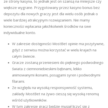
ze strony kasyna, to jednak jest on szansą na mniejsze czy
większe wygrane. Przygotowany przez kasyno bonus bez
depozytu dla nowych graczy jest dla wielu osób jednak o
wiele bardziej atrakcyjnym rozwiązaniem. Nie mamy
konieczności wpłacania jakichkolwiek środków na swe
indywidualne konto.
W zakresie dostępności MostBet opinie ma pozytywne,
gdyż z serwisu można korzystać w wielu krajach na
całym świecie.
Gracze zostaną przeniesieni do pięknego podwodnego
świata z ciemnoniebieskimi bębnami, lekko
animowanymi ikonami, posągami syren i podwodnymi
filarami.
Ze względu na wysoką responsywność systemu,
zakłady MostBet na żywo cieszą się wysoką renomą
wśród użytkowników.
W tym zakresie gracz będzie musiał liczyć się z