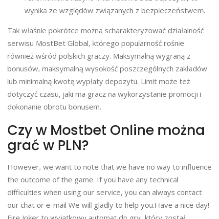
wynika ze względów związanych z bezpieczeństwem.
Tak właśnie pokrótce można scharakteryzować działalność
serwisu MostBet Global, którego popularność rośnie
również wśród polskich graczy. Maksymalną wygraną z
bonusów, maksymalną wysokość poszczególnych zakładów
lub minimalną kwotę wypłaty depozytu. Limit może też
dotyczyć czasu, jaki ma gracz na wykorzystanie promocji i
dokonanie obrotu bonusem.
Czy w Mostbet Online można
grać w PLN?
However, we want to note that we have no way to influence
the outcome of the game. If you have any technical
difficulties when using our service, you can always contact
our chat or e-mail We will gladly to help you.Have a nice day!
Fire Joker to wyjątkowy automat do gry, który został