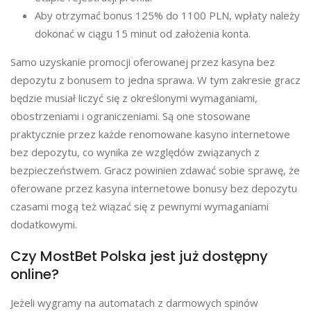
Aby otrzymać bonus 125% do 1100 PLN, wpłaty należy
dokonać w ciągu 15 minut od założenia konta.
Samo uzyskanie promocji oferowanej przez kasyna bez
depozytu z bonusem to jedna sprawa. W tym zakresie gracz
będzie musiał liczyć się z określonymi wymaganiami,
obostrzeniami i ograniczeniami. Są one stosowane
praktycznie przez każde renomowane kasyno internetowe
bez depozytu, co wynika ze względów związanych z
bezpieczeństwem. Gracz powinien zdawać sobie sprawę, że
oferowane przez kasyna internetowe bonusy bez depozytu
czasami mogą też wiązać się z pewnymi wymaganiami
dodatkowymi.
Czy MostBet Polska jest już dostępny
online?
Jeżeli wygramy na automatach z darmowych spinów