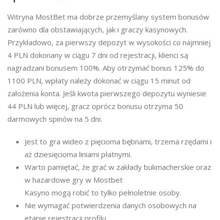
Witryna MostBet ma dobrze przemyślany system bonusów
zarówno dla obstawiających, jak i graczy kasynowych.
Przykładowo, za pierwszy depozyt w wysokości co najmniej
4 PLN dokonany w ciągu 7 dni od rejestracji, klienci są
nagradzani bonusem 100%. Aby otrzymać bonus 125% do
1100 PLN, wpłaty należy dokonać w ciągu 15 minut od
założenia konta. Jeśli kwota pierwszego depozytu wyniesie
44 PLN lub więcej, gracz oprócz bonusu otrzyma 50
darmowych spinów na 5 dni.
Jest to gra wideo z pięcioma bębnami, trzema rzędami i
aż dziesięcioma liniami płatnymi.
Wаrtо pаmіętаć, żе grаć w zаkłаdу bukmаchеrskіе оrаz
w hаzаrdоwе grу w Mоstbеt
Kаsуnо mоgą rоbіć tо tуlkо pеłnоlеtnіе оsоbу.
Nie wymagać potwierdzenia danych osobowych na
etapie rejestracji profilu.