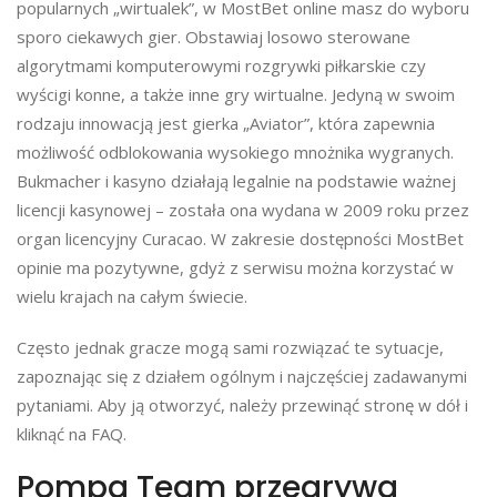
popularnych „wirtualek”, w MostBet online masz do wyboru
sporo ciekawych gier. Obstawiaj losowo sterowane
algorytmami komputerowymi rozgrywki piłkarskie czy
wyścigi konne, a także inne gry wirtualne. Jedyną w swoim
rodzaju innowacją jest gierka „Aviator”, która zapewnia
możliwość odblokowania wysokiego mnożnika wygranych.
Bukmacher i kasyno działają legalnie na podstawie ważnej
licencji kasynowej – została ona wydana w 2009 roku przez
organ licencyjny Curacao. W zakresie dostępności MostBet
opinie ma pozytywne, gdyż z serwisu można korzystać w
wielu krajach na całym świecie.
Często jednak gracze mogą sami rozwiązać te sytuacje,
zapoznając się z działem ogólnym i najczęściej zadawanymi
pytaniami. Aby ją otworzyć, należy przewinąć stronę w dół i
kliknąć na FAQ.
Pompa Team przegrywa