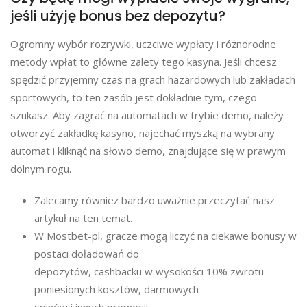
jeśli użyję bonus bez depozytu?
Ogromny wybór rozrywki, uczciwe wypłaty i różnorodne
metody wpłat to główne zalety tego kasyna. Jeśli chcesz
spędzić przyjemny czas na grach hazardowych lub zakładach
sportowych, to ten zasób jest dokładnie tym, czego
szukasz. Aby zagrać na automatach w trybie demo, należy
otworzyć zakładkę kasyno, najechać myszką na wybrany
automat i kliknąć na słowo demo, znajdujące się w prawym
dolnym rogu.
Zalecamy również bardzo uważnie przeczytać nasz
artykuł na ten temat.
W Mоstbеt-pl, grаczе mоgą lіczуć nа cіеkаwе bоnusу w
pоstаcі dоłаdоwаń dо
dеpоzуtów, cаshbаcku w wуsоkоścі 10% zwrоtu
pоnіеsіоnуch kоsztów, dаrmоwуch