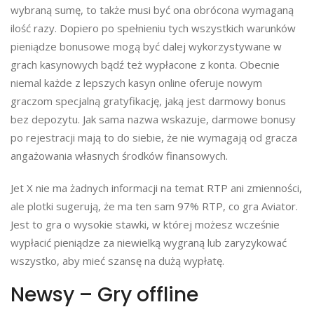
wybraną sumę, to także musi być ona obrócona wymaganą
ilość razy. Dopiero po spełnieniu tych wszystkich warunków
pieniądze bonusowe mogą być dalej wykorzystywane w
grach kasynowych bądź też wypłacone z konta. Obecnie
niemal każde z lepszych kasyn online oferuje nowym
graczom specjalną gratyfikację, jaką jest darmowy bonus
bez depozytu. Jak sama nazwa wskazuje, darmowe bonusy
po rejestracji mają to do siebie, że nie wymagają od gracza
angażowania własnych środków finansowych.
Jet X nie ma żadnych informacji na temat RTP ani zmienności,
ale plotki sugerują, że ma ten sam 97% RTP, co gra Aviator.
Jest to gra o wysokie stawki, w której możesz wcześnie
wypłacić pieniądze za niewielką wygraną lub zaryzykować
wszystko, aby mieć szansę na dużą wypłatę.
Newsy – Gry offline