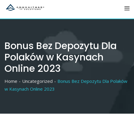
Skip
to
content
Bonus Bez Depozytu Dla
Polaków w Kasynach
Online 2023
Home
Uncategorized
Bonus Bez Depozytu Dla Polaków
w Kasynach Online 2023