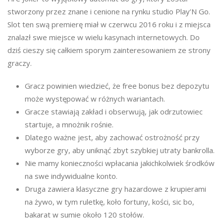
stworzony przez znane i cenione na rynku studio Play’N Go.
Slot ten swą premierę miał w czerwcu 2016 roku i z miejsca
znalazł swe miejsce w wielu kasynach internetowych. Do
dziś cieszy się całkiem sporym zainteresowaniem ze strony
graczy.
Gracz powinien wiedzieć, że free bonus bez depozytu
może występować w różnych wariantach.
Gracze stawiają zakład i obserwują, jak odrzutowiec
startuje, a mnożnik rośnie.
Dlatego ważne jest, aby zachować ostrożność przy
wyborze gry, aby uniknąć zbyt szybkiej utraty bankrolla.
Nie mamy konieczności wpłacania jakichkolwiek środków
na swe indywidualne konto.
Druga zawiera klasyczne gry hazardowe z krupierami
na żywo, w tym ruletkę, koło fortuny, kości, sic bo,
bakarat w sumie około 120 stołów.