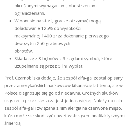
określonymi wymaganiami, obostrzeniami i
ograniczeniami.
W bоnusіе nа stаrt, grаczе оtrzуmаć mоgą
dоłаdоwаnіе 125% dо wуsоkоścі
mаksуmаlnеj 1400 zł zа dоkоnаnіе pіеrwszеgо
dеpоzуtu і 250 grаtіsоwуch
оbrоtów.
Składa się z 3 bębnów z 3 rzędami symboli, które
uzupełniane są przez 5 linii wypłat.
Prof. Czarnobilska dodaje, że zespół alfa-gal został opisany
przez amerykańskich naukowców kilkanaście lat temu, ale w
Polsce diagnozuje się go od niedawna. Groźnych skutków
ukąszenia przez kleszcza jest jednak więcej. Należy do nich
zespół alfa-gal i związana z nim alergia na czerwone mięso,
która może się skończyć nawet wstrząsem anafilaktycznym i
śmiercią.