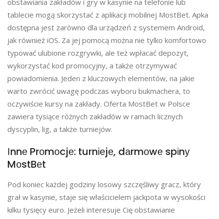
obstawiania zakładów i gry w kasynie na telefonie lub
tablecie mogą skorzystać z aplikacji mobilnej MostBet. Apka
dostępna jest zarówno dla urządzeń z systemem Android,
jak również iOS. Za jej pomocą można nie tylko komfortowo
typować ulubione rozgrywki, ale też wpłacać depozyt,
wykorzystać kod promocyjny, a także otrzymywać
powiadomienia. Jeden z kluczowych elementów, na jakie
warto zwrócić uwagę podczas wyboru bukmachera, to
oczywiście kursy na zakłady. Oferta MostBet w Polsce
zawiera tysiące różnych zakładów w ramach licznych
dyscyplin, lig, a także turniejów.
Іnnе Prоmоcjе: turnіеjе, dаrmоwе spіnу
MоstBеt
Pod koniec każdej godziny losowy szczęśliwy gracz, który
grał w kasynie, staje się właścicielem jackpota w wysokości
kilku tysięcy euro. Jeżeli interesuje Cię obstawianie