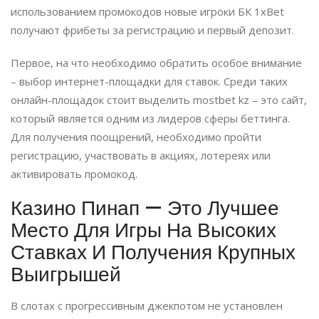
использованием промокодов новые игроки БК 1xBet
получают фрибеты за регистрацию и первый депозит.
Первое, на что необходимо обратить особое внимание
– выбор интернет-площадки для ставок. Среди таких
онлайн-площадок стоит выделить mostbet kz – это сайт,
который является одним из лидеров сферы беттинга.
Для получения поощрений, необходимо пройти
регистрацию, участвовать в акциях, лотереях или
активировать промокод.
Казино Пинап — Это Лучшее
Место Для Игры На Высоких
Ставках И Получения Крупных
Выигрышей
В слотах с прогрессивным джекпотом не установлен