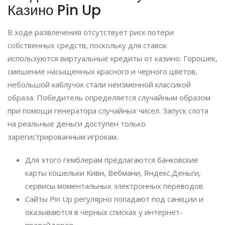
Казино Pin Up
В ходе развлечения отсутствует риск потери
собственных средств, поскольку для ставок
используются виртуальные кредиты от казино. Горошек,
смешение насыщенных красного и черного цветов,
небольшой каблучок стали неизменной классикой
образа. Победитель определяется случайным образом
при помощи генератора случайных чисел. Запуск слота
на реальные деньги доступен только
зарегистрированным игрокам.
Для этого гемблерам предлагаются банковские
карты кошельки Киви, Вебмани, Яндекс.Деньги,
сервисы моментальных электронных переводов.
Сайты Pin Up регулярно попадают под санкции и
оказываются в черных списках у интернет-