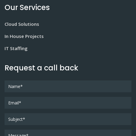
Our Services
Cloud Solutions
In House Projects
IT Staffing
Request a call back