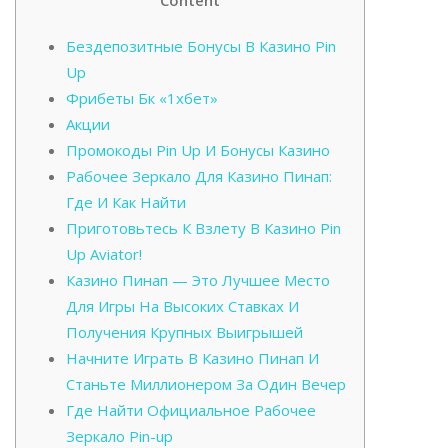
Content
Бездепозитные Бонусы В Казино Pin
Up
Фрибеты Бк «1хбет»
Акции
Промокоды Pin Up И Бонусы Казино
Рабочее Зеркало Для Казино Пинап:
Где И Как Найти
Приготовьтесь К Взлету В Казино Pin
Up Aviator!
Казино Пинап — Это Лучшее Место
Для Игры На Высоких Ставках И
Получения Крупных Выигрышей
Начните Играть В Казино Пинап И
Станьте Миллионером За Один Вечер
Где Найти Официальное Рабочее
Зеркало Pin-up