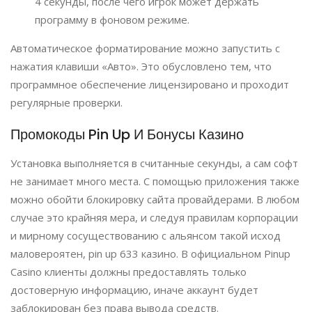
4 секунды, после чего игрок может держать
программу в фоновом режиме.
Автоматическое форматирование можно запустить с
нажатия клавиши «Авто». Это обусловлено тем, что
программное обеспечение лицензировано и проходит
регулярные проверки.
Промокоды Pin Up И Бонусы Казино
Установка выполняется в считанные секунды, а сам софт
не занимает много места. С помощью приложения также
можно обойти блокировку сайта провайдерами. В любом
случае это крайняя мера, и следуя правилам корпорации
и мирному сосуществованию с альянсом такой исход
маловероятен, pin up 633 казино. В официальном Pinup
Casino клиенты должны предоставлять только
достоверную информацию, иначе аккаунт будет
заблокирован без права вывода средств.