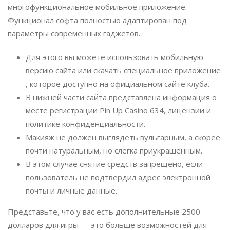
многофункциональное мобильное приложение.
Функционал софта полностью адаптирован под
параметры современных гаджетов.
Для этого вы можете использовать мобильную
версию сайта или скачать специальное приложение
, которое доступно на официальном сайте клуба.
В нижней части сайта представлена ​​информация о
месте регистрации Pin Up Casino 634, лицензии и
политике конфиденциальности.
Макияж не должен выглядеть вульгарным, а скорее
почти натуральным, но слегка приукрашенным.
В этом случае снятие средств запрещено, если
пользователь не подтвердил адрес электронной
почты и личные данные.
Представьте, что у вас есть дополнительные 2500
долларов для игры — это больше возможностей для