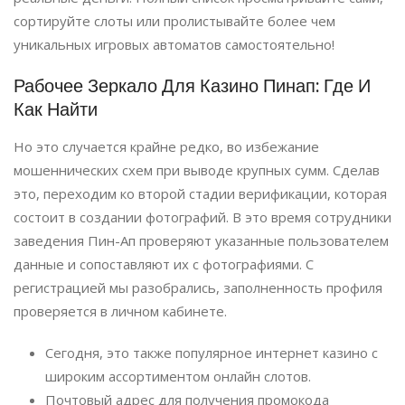
сортируйте слоты или пролистывайте более чем
уникальных игровых автоматов самостоятельно!
Рабочее Зеркало Для Казино Пинап: Где И
Как Найти
Но это случается крайне редко, во избежание
мошеннических схем при выводе крупных сумм. Сделав
это, переходим ко второй стадии верификации, которая
состоит в создании фотографий. В это время сотрудники
заведения Пин-Ап проверяют указанные пользователем
данные и сопоставляют их с фотографиями. С
регистрацией мы разобрались, заполненность профиля
проверяется в личном кабинете.
Сегодня, это также популярное интернет казино с
широким ассортиментом онлайн слотов.
Почтовый адрес для получения промокода