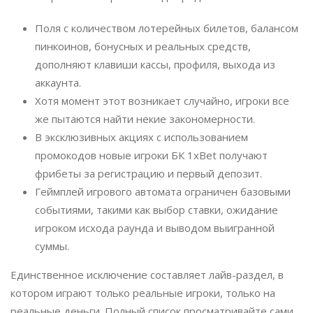
Поля с количеством лотерейных билетов, балансом
пинкоинов, бонусных и реальных средств,
дополняют клавиши кассы, профиля, выхода из
аккаунта.
Хотя момент этот возникает случайно, игроки все
же пытаются найти некие закономерности.
В эксклюзивных акциях с использованием
промокодов новые игроки БК 1xBet получают
фрибеты за регистрацию и первый депозит.
Геймплей игрового автомата ограничен базовыми
событиями, такими как выбор ставки, ожидание
игроком исхода раунда и выводом выигранной
суммы.
Единственное исключение составляет лайв-раздел, в
котором играют только реальные игроки, только на
реальные деньги. Полный список просматривайте сами,