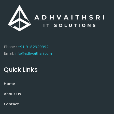
Phone :
+91 9182929992
Email:
info@adhvaithsri.com
Quick Links
Home
About Us
Contact