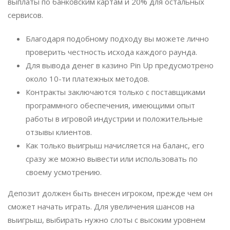
выплаты по банковским картам и 20% для остальных
сервисов.
Благодаря подобному подходу вы можете лично
проверить честность исхода каждого раунда.
Для вывода денег в казино Pin Up предусмотрено
около 10-ти платежных методов.
Контракты заключаются только с поставщиками
программного обеспечения, имеющими опыт
работы в игровой индустрии и положительные
отзывы клиентов.
Как только выигрыш начисляется на баланс, его
сразу же можно вывести или использовать по
своему усмотрению.
Депозит должен быть внесен игроком, прежде чем он
сможет начать играть. Для увеличения шансов на
выигрыш, выбирать нужно слоты с высоким уровнем