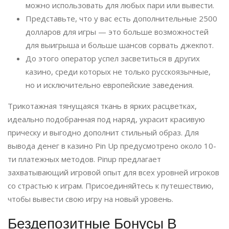
можно использовать для любых пари или вывести.
Представьте, что у вас есть дополнительные 2500
долларов для игры — это больше возможностей
для выигрыша и больше шансов сорвать джекпот.
До этого оператор успел засветиться в других
казино, среди которых не только русскоязычные,
но и исключительно европейские заведения.
Трикотажная тянущаяся ткань в ярких расцветках,
идеально подобранная под наряд, украсит красивую
прическу и выгодно дополнит стильный образ. Для
вывода денег в казино Pin Up предусмотрено около 10-
ти платежных методов. Pinup предлагает
захватывающий игровой опыт для всех уровней игроков
со страстью к играм. Присоединяйтесь к путешествию,
чтобы вывести свою игру на новый уровень.
Бездепозитные Бонусы В