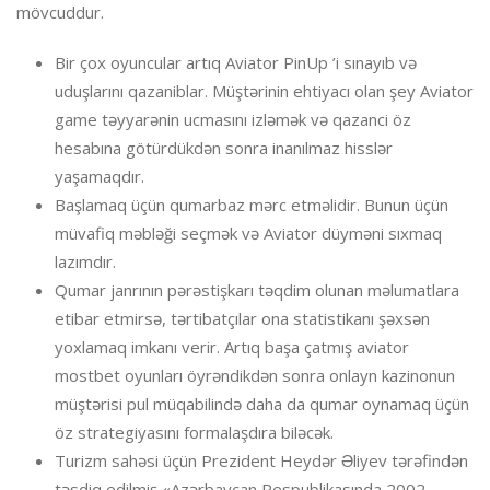
mövcuddur.
Bir çox oyuncular artıq Aviator PinUp ’i sınayıb və
uduşlarını qazaniblar. Müştərinin ehtiyacı olan şey Aviator
game təyyarənin ucmasını izləmək və qazanci öz
hesabına götürdükdən sonra inanılmaz hisslər
yaşamaqdır.
Başlamaq üçün qumarbaz mərc etməlidir. Bunun üçün
müvafiq məbləği seçmək və Aviator düyməni sıxmaq
lazımdır.
Qumar janrının pərəstişkarı təqdim olunan məlumatlara
etibar etmirsə, tərtibatçılar ona statistikanı şəxsən
yoxlamaq imkanı verir. Artıq başa çatmış aviator
mostbet oyunları öyrəndikdən sonra onlayn kazinonun
müştərisi pul müqabilində daha da qumar oynamaq üçün
öz strategiyasını formalaşdıra biləcək.
Turizm sahəsi üçün Prezident Heydər Əliyev tərəfindən
təsdiq edilmiş «Azərbaycan Respublikasında 2002–