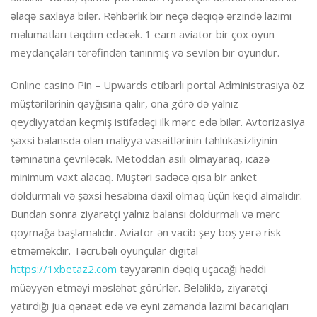
əlaqə saxlaya bilər. Rəhbərlik bir neçə dəqiqə ərzində lazımi
məlumatları təqdim edəcək. 1 earn aviator bir çox oyun
meydançaları tərəfindən tanınmış və sevilən bir oyundur.
Online casino Pin – Upwards etibarlı portal Administrasiya öz
müştərilərinin qayğısına qalır, ona görə də yalnız
qeydiyyatdan keçmiş istifadəçi ilk mərc edə bilər. Avtorizasiya
şəxsi balansda olan maliyyə vəsaitlərinin təhlükəsizliyinin
təminatına çevriləcək. Metoddan asılı olmayaraq, icazə
minimum vaxt alacaq. Müştəri sadəcə qısa bir anket
doldurmalı və şəxsi hesabına daxil olmaq üçün keçid almalıdır.
Bundan sonra ziyarətçi yalnız balansı doldurmalı və mərc
qoymağa başlamalıdır. Aviator ən vacib şey boş yerə risk
etməməkdir. Təcrübəli oyunçular digital
https://1xbetaz2.com
təyyarənin dəqiq uçacağı həddi
müəyyən etməyi məsləhət görürlər. Beləliklə, ziyarətçi
yatırdığı jua qənaət edə və eyni zamanda lazımi bacarıqları