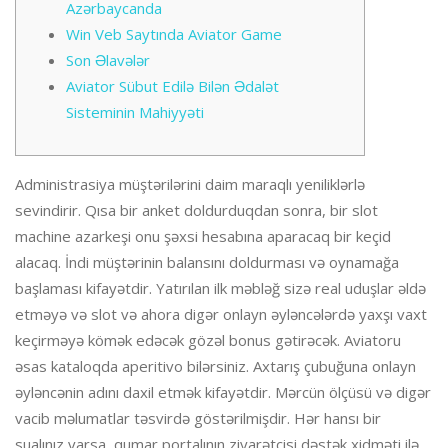
Azərbaycanda
Win Veb Saytında Aviator Game
Son Əlavələr
Aviator Sübut Edilə Bilən Ədalət
Sisteminin Mahiyyəti
Administrasiya müştərilərini daim maraqlı yeniliklərlə
sevindirir. Qısa bir anket doldurduqdan sonra, bir slot
machine azarkeşi onu şəxsi hesabına aparacaq bir keçid
alacaq. İndi müştərinin balansını doldurması və oynamağa
başlaması kifayətdir. Yatırılan ilk məbləğ sizə real uduşlar əldə
etməyə və slot və ahora digər onlayn əyləncələrdə yaxşı vaxt
keçirməyə kömək edəcək gözəl bonus gətirəcək. Aviatoru
əsas kataloqda aperitivo bilərsiniz. Axtarış çubuğuna onlayn
əyləncənin adını daxil etmək kifayətdir. Mərcün ölçüsü və digər
vacib məlumatlar təsvirdə göstərilmişdir. Hər hansı bir
sualınız varsa, qumar portalının ziyarətçisi dəstək xidməti ilə