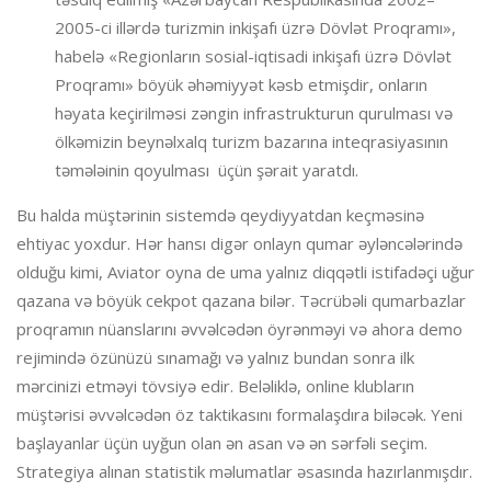
2005-ci illərdə turizmin inkişafı üzrə Dövlət Proqramı»,
habelə «Regionların sosial-iqtisadi inkişafı üzrə Dövlət
Proqramı» böyük əhəmiyyət kəsb etmişdir, onların
həyata keçirilməsi zəngin infrastrukturun qurulması və
ölkəmizin beynəlxalq turizm bazarına inteqrasiyasının
təmələinin qoyulması üçün şərait yaratdı.
Bu halda müştərinin sistemdə qeydiyyatdan keçməsinə
ehtiyac yoxdur. Hər hansı digər onlayn qumar əyləncələrində
olduğu kimi, Aviator oyna de uma yalnız diqqətli istifadəçi uğur
qazana və böyük cekpot qazana bilər. Təcrübəli qumarbazlar
proqramın nüanslarını əvvəlcədən öyrənməyi və ahora demo
rejimində özünüzü sınamağı və yalnız bundan sonra ilk
mərcinizi etməyi tövsiyə edir. Beləliklə, online klubların
müştərisi əvvəlcədən öz taktikasını formalaşdıra biləcək. Yeni
başlayanlar üçün uyğun olan ən asan və ən sərfəli seçim.
Strategiya alınan statistik məlumatlar əsasında hazırlanmışdır.