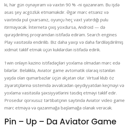
ki, hər gün oynayıram və vaxtın 90 % -ni qazanıram. Bu işdə
əsas şey acgözlük etməməkdir. Əgər mərc etsəniz və
vaxtında pul çıxarsanız, oyunçu heç vaxt yatırdığı pulu
itirməyəcək. İnternetə çıxış yoxdursa, Android — də
quraşdırılmış proqramdan istifadə edirəm. Search engines
Play vasitəsilə endirilib. Biz daha yaxşı və daha fərdiləşdirilmiş
xidmət təklif etmək üçün kukilərdən istifadə edirik.
1win onlayn kazino istifadəçiləri yoxlama olmadan mərc edə
bilərlər. Beləliklə, Aviator game avtomatik olaraq istənilən
yaşda olan qumarbazlar üçün əlçatan olur. Virtual klub öz
ziyarətçilərinə sistemdə əvvəlcədən qeydiyyatdan keçməyi və
yoxlama vasitəsilə şəxsiyyətlərini təsdiq etməyi təklif edir.
Prosedur qorxusuz tərtibatçının saytında Aviator video game
mərc etməyə və qazanmağa başlamağa olanak verəcək.
Pin – Up – Da Aviator Game