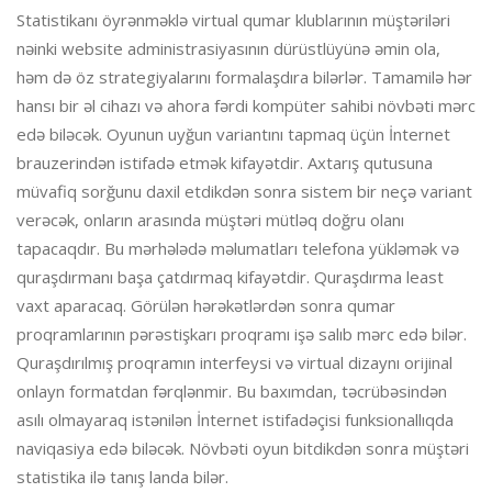
Statistikanı öyrənməklə virtual qumar klublarının müştəriləri
nəinki website administrasiyasının dürüstlüyünə əmin ola,
həm də öz strategiyalarını formalaşdıra bilərlər. Tamamilə hər
hansı bir əl cihazı və ahora fərdi kompüter sahibi növbəti mərc
edə biləcək. Oyunun uyğun variantını tapmaq üçün İnternet
brauzerindən istifadə etmək kifayətdir. Axtarış qutusuna
müvafiq sorğunu daxil etdikdən sonra sistem bir neçə variant
verəcək, onların arasında müştəri mütləq doğru olanı
tapacaqdır. Bu mərhələdə məlumatları telefona yükləmək və
quraşdırmanı başa çatdırmaq kifayətdir. Quraşdırma least
vaxt aparacaq. Görülən hərəkətlərdən sonra qumar
proqramlarının pərəstişkarı proqramı işə salıb mərc edə bilər.
Quraşdırılmış proqramın interfeysi və virtual dizaynı orijinal
onlayn formatdan fərqlənmir. Bu baxımdan, təcrübəsindən
asılı olmayaraq istənilən İnternet istifadəçisi funksionallıqda
naviqasiya edə biləcək. Növbəti oyun bitdikdən sonra müştəri
statistika ilə tanış landa bilər.