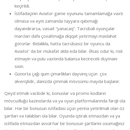
keçirildi.
İstifadəçinin Aviator game oyununu tamamlamağa vaxtı
olmasa və eyni zamanda təyyarə qalxmağı
dayandırarsa, vəsait “yanacaq”. Təcrübəli oyunçular
mərcləri dəfə çoxaltmağa diqqət yetirməyi məsləhət
görürlər. Beləliklə, hətta təcrübəsiz bir oyuncu da
Aviator’ da bir mükafat əldə edə bilər. Əsas odur ki, risk
etməyin və pulu vaxtında balansa kecirecek düyməni
sıxın.
Günorta çağı qum çimərlikləri dayvinq üçün çox
əlverişlidir, dənizdə çimmək mövsümü mayda başlanır.
Qeyd etmək vacibdir ki, bonuslar və promo kodların
mövcudluğu kazinolarda və ya oyun platformalarında fərqli ola
bilər. Hər bir bonusun istifadəsi üçün yerinə yetirilməli olan öz
şərtləri və tələbləri ola bilər. Oyunda iştirak etməzdən və ya
istifadə etməzdən əvvəl hər bir bonusun şərtlərini oxumağınız