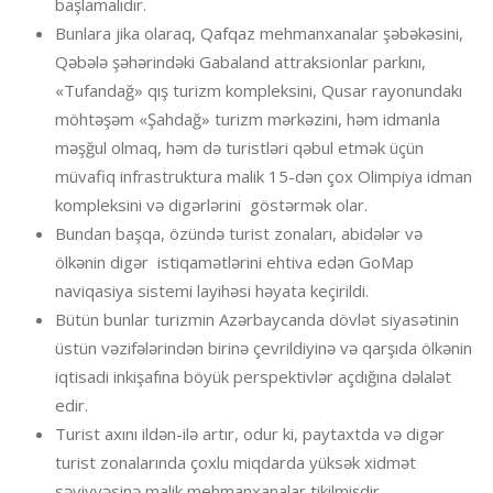
başlamalıdır.
Bunlara jika olaraq, Qafqaz mehmanxanalar şəbəkəsini,
Qəbələ şəhərindəki Gabaland attraksionlar parkını,
«Tufandağ» qış turizm kompleksini, Qusar rayonundakı
möhtəşəm «Şahdağ» turizm mərkəzini, həm idmanla
məşğul olmaq, həm də turistləri qəbul etmək üçün
müvafiq infrastruktura malik 15-dən çox Olimpiya idman
kompleksini və digərlərini göstərmək olar.
Bundan başqa, özündə turist zonaları, abidələr və
ölkənin digər istiqamətlərini ehtiva edən GoMap
naviqasiya sistemi layihəsi həyata keçirildi.
Bütün bunlar turizmin Azərbaycanda dövlət siyasətinin
üstün vəzifələrindən birinə çevrildiyinə və qarşıda ölkənin
iqtisadi inkişafına böyük perspektivlər açdığına dəlalət
edir.
Turist axını ildən-ilə artır, odur ki, paytaxtda və digər
turist zonalarında çoxlu miqdarda yüksək xidmət
səviyyəsinə malik mehmanxanalar tikilmişdir.