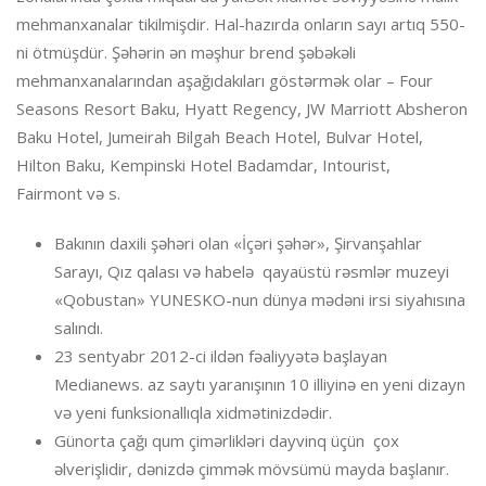
mehmanxanalar tikilmişdir. Hal-hazırda onların sayı artıq 550-
ni ötmüşdür. Şəhərin ən məşhur brend şəbəkəli
mehmanxanalarından aşağıdakıları göstərmək olar – Four
Seasons Resort Baku, Hyatt Regency, JW Marriott Absheron
Baku Hotel, Jumeirah Bilgah Beach Hotel, Bulvar Hotel,
Hilton Baku, Kempinski Hotel Badamdar, Intourist,
Fairmont və s.
Bakının daxili şəhəri olan «İçəri şəhər», Şirvanşahlar
Sarayı, Qız qalası və habelə qayaüstü rəsmlər muzeyi
«Qobustan» YUNESKO-nun dünya mədəni irsi siyahısına
salındı.
23 sentyabr 2012-ci ildən fəaliyyətə başlayan
Medianews. az saytı yaranışının 10 illiyinə en yeni dizayn
və yeni funksionallıqla xidmətinizdədir.
Günorta çağı qum çimərlikləri dayvinq üçün çox
əlverişlidir, dənizdə çimmək mövsümü mayda başlanır.