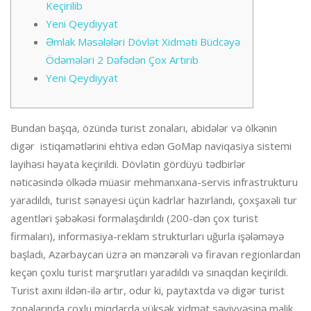
Keçirilib
Yeni Qeydiyyat
Əmlak Məsələləri Dövlət Xidməti Büdcəyə
Ödəmələri 2 Dəfədən Çox Artırıb
Yeni Qeydiyyat
Bundan başqa, özündə turist zonaları, abidələr və ölkənin
digər istiqamətlərini ehtiva edən GoMap naviqasiya sistemi
layihəsi həyata keçirildi. Dövlətin gördüyü tədbirlər
nəticəsində ölkədə müasir mehmanxana-servis infrastrukturu
yaradıldı, turist sənayesi üçün kadrlar hazırlandı, çoxşaxəli tur
agentləri şəbəkəsi formalaşdırıldı (200-dən çox turist
firmaları), informasiya-reklam strukturları uğurla işələməyə
başladı, Azərbaycan üzrə ən mənzərəli və firavan regionlardan
keçən çoxlu turist marşrutları yaradıldı və sınaqdan keçirildi.
Turist axını ildən-ilə artır, odur ki, paytaxtda və digər turist
zonalarında çoxlu miqdarda yüksək xidmət səviyyəsinə malik