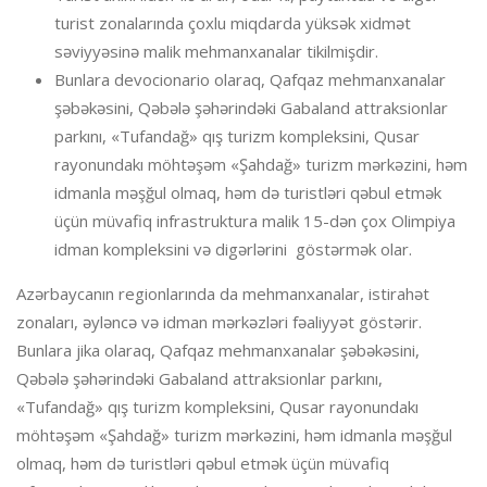
turist zonalarında çoxlu miqdarda yüksək xidmət
səviyyəsinə malik mehmanxanalar tikilmişdir.
Bunlara devocionario olaraq, Qafqaz mehmanxanalar
şəbəkəsini, Qəbələ şəhərindəki Gabaland attraksionlar
parkını, «Tufandağ» qış turizm kompleksini, Qusar
rayonundakı möhtəşəm «Şahdağ» turizm mərkəzini, həm
idmanla məşğul olmaq, həm də turistləri qəbul etmək
üçün müvafiq infrastruktura malik 15-dən çox Olimpiya
idman kompleksini və digərlərini göstərmək olar.
Azərbaycanın regionlarında da mehmanxanalar, istirahət
zonaları, əyləncə və idman mərkəzləri fəaliyyət göstərir.
Bunlara jika olaraq, Qafqaz mehmanxanalar şəbəkəsini,
Qəbələ şəhərindəki Gabaland attraksionlar parkını,
«Tufandağ» qış turizm kompleksini, Qusar rayonundakı
möhtəşəm «Şahdağ» turizm mərkəzini, həm idmanla məşğul
olmaq, həm də turistləri qəbul etmək üçün müvafiq