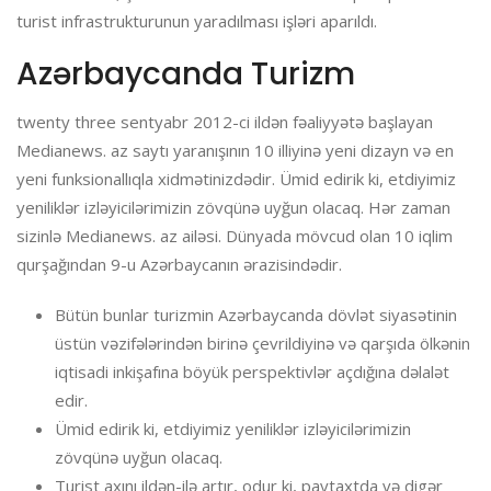
turist infrastrukturunun yaradılması işləri aparıldı.
Azərbaycanda Turizm
twenty three sentyabr 2012-ci ildən fəaliyyətə başlayan
Medianews. az saytı yaranışının 10 illiyinə yeni dizayn və en
yeni funksionallıqla xidmətinizdədir. Ümid edirik ki, etdiyimiz
yeniliklər izləyicilərimizin zövqünə uyğun olacaq. Hər zaman
sizinlə Medianews. az ailəsi. Dünyada mövcud olan 10 iqlim
qurşağından 9-u Azərbaycanın ərazisindədir.
Bütün bunlar turizmin Azərbaycanda dövlət siyasətinin
üstün vəzifələrindən birinə çevrildiyinə və qarşıda ölkənin
iqtisadi inkişafına böyük perspektivlər açdığına dəlalət
edir.
Ümid edirik ki, etdiyimiz yeniliklər izləyicilərimizin
zövqünə uyğun olacaq.
Turist axını ildən-ilə artır, odur ki, paytaxtda və digər