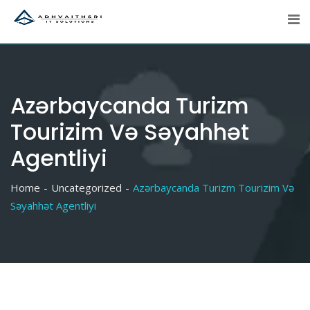
Skip
to
content
Azərbaycanda Turizm
Tourizim Və Səyahhət
Agentliyi
Home
Uncategorized
Azərbaycanda Turizm Tourizim Və
Səyahhət Agentliyi