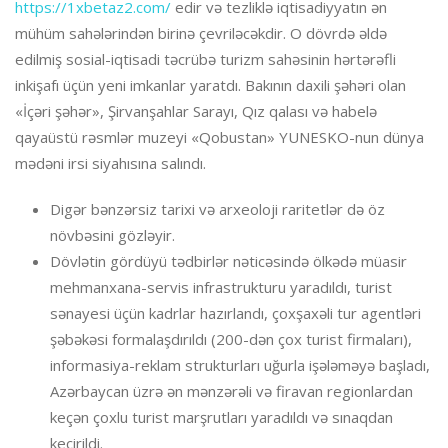
https://1xbetaz2.com/
edir və tezliklə iqtisadiyyatın ən
mühüm sahələrindən birinə çevriləcəkdir. O dövrdə əldə
edilmiş sosial-iqtisadi təcrübə turizm sahəsinin hərtərəfli
inkişafı üçün yeni imkanlar yaratdı. Bakının daxili şəhəri olan
«İçəri şəhər», Şirvanşahlar Sarayı, Qız qalası və habelə
qayaüstü rəsmlər muzeyi «Qobustan» YUNESKO-nun dünya
mədəni irsi siyahısına salındı.
Digər bənzərsiz tarixi və arxeoloji raritetlər də öz
növbəsini gözləyir.
Dövlətin gördüyü tədbirlər nəticəsində ölkədə müasir
mehmanxana-servis infrastrukturu yaradıldı, turist
sənayesi üçün kadrlar hazırlandı, çoxşaxəli tur agentləri
şəbəkəsi formalaşdırıldı (200-dən çox turist firmaları),
informasiya-reklam strukturları uğurla işələməyə başladı,
Azərbaycan üzrə ən mənzərəli və firavan regionlardan
keçən çoxlu turist marşrutları yaradıldı və sınaqdan
keçirildi.