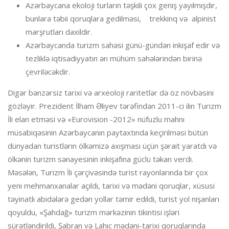
Azərbaycana ekoloji turların təşkili çox geniş yayılmışdır,
bunlara təbii qoruqlara gedilməsi, trekkinq və alpinist
marşrutları daxildir.
Azərbaycanda turizm sahəsi günü-gündən inkişaf edir və
tezliklə iqtisadiyyatın ən mühüm sahələrindən birinə
çevriləcəkdir.
Digər bənzərsiz tarixi və arxeoloji raritetlər də öz növbəsini
gözləyir. Prezident İlham Əliyev tərəfindən 2011-ci ilin Turizm
İli elan etməsi və «Eurovision -2012» nüfuzlu mahnı
müsabiqəsinin Azərbaycanın paytaxtında keçirilməsi bütün
dünyadan turistlərin ölkəmizə axışması üçün şərait yaratdı və
ölkənin turizm sənayesinin inkişafına güclü təkan verdi.
Məsələn, Turizm İli çərçivəsində turist rayonlarında bir çox
yeni mehmanxanalar açıldı, tarixi və mədəni qoruqlar, xüsusi
təyinatlı abidələrə gedən yollar təmir edildi, turist yol nişanları
qoyuldu, «Şahdağ» turizm mərkəzinin tikintisi işləri
sürətləndirildi, Şabran və Lahıc mədəni-tarixi qoruqlarında