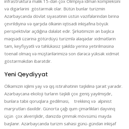
infrastruktura malik 15-dən çox Olimpiya idman kompleksini
və digərlərini göstərmək olar. Bütün bunlar turizmin
Azərbaycanda dövlət siyasətinin üstün vəzifələrindən birinə
çevrildiyinə və qarşıda ölkənin iqtisadi inkişafına böyük
perspektivlər açdığına dəlalət edir. Şirkətimizin ən başlıca
məqsədi üzərinə götürdüyü turizmlə əlaqədar xidmətlərin
tam, keyfiyyətli və təhlükəsiz şəkildə yerinə yetirilməsinə
toenail olmaq və müştərilərimizə son dərəcə yüksək xidmət
göstərməkdən ibarətdir.
Yeni Qeydiyyat
Ölkəmizin iqlimi yay və qış istirahətinin təşkilinə şərait yaradır.
Azərbaycana ekoloji turların təşkili çox geniş yayılmışdır,
bunlara təbii qoruqlara gedilməsi, trekkinq və alpinist
marşrutları daxildir. Günorta çağı qum çimərlikləri dayvinq
üçün çox əlverişlidir, dənizdə çimmək mövsümü mayda
başlanır. Azərbaycanda turizm sahəsi günü-gündən inkişaf